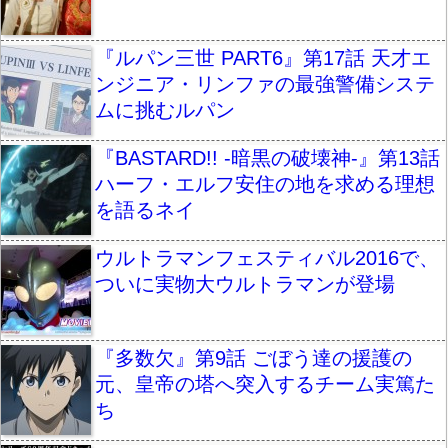
『ルパン三世 PART6』第17話 天才エ
ンジニア・リンファの最強警備システ
ムに挑むルパン
『BASTARD!! -暗黒の破壊神-』第13話
ハーフ・エルフ安住の地を求める理想
を語るネイ
ウルトラマンフェスティバル2016で、
ついに実物大ウルトラマンが登場
『多数欠』第9話 ごぼう達の援護の
元、皇帝の塔へ突入するチーム実篤た
ち