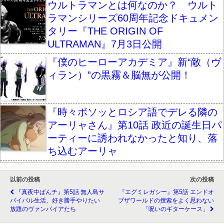
ウルトラマンとは何なのか？ ウルト
ラマンシリーズ60周年記念ドキュメン
タリー『THE ORIGIN OF
ULTRAMAN』7月3日公開
『僕のヒーローアカデミア』新“敵（ヴ
ィラン）”の黒霧＆脳無が公開！
『時々ボソッとロシア語でデレる隣の
アーリャさん』第10話 政近の誕生日パ
ーティーに誘われなかったと知り、落
ち込むアーリャ
以前の投稿
次の投稿
『真夜中ぱんチ』第5話 無人島サ
『エグミレガシー』第5話 エンドオ
バイバル生活、好き勝手やりたい
ブザワールドの捜索をよく思わない
放題のヴァンパイアたち
「呪いのギターケース」