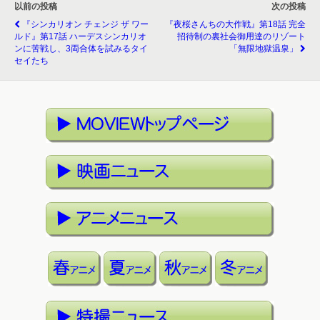
以前の投稿
次の投稿
『シンカリオン チェンジ ザ ワー
『夜桜さんちの大作戦』第18話 完全
ルド』第17話 ハーデスシンカリオ
招待制の裏社会御用達のリゾート
ンに苦戦し、3両合体を試みるタイ
「無限地獄温泉」
セイたち