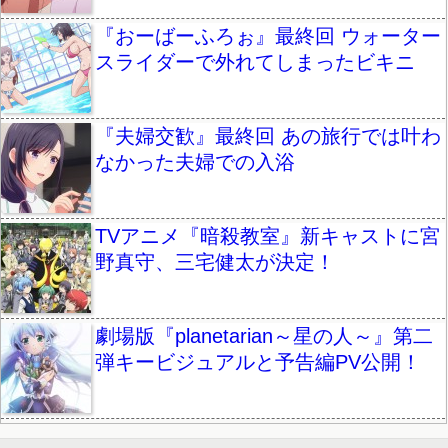
『おーばーふろぉ』最終回 ウォーター
スライダーで外れてしまったビキニ
『夫婦交歓』最終回 あの旅行では叶わ
なかった夫婦での入浴
TVアニメ『暗殺教室』新キャストに宮
野真守、三宅健太が決定！
劇場版『planetarian～星の人～』第二
弾キービジュアルと予告編PV公開！