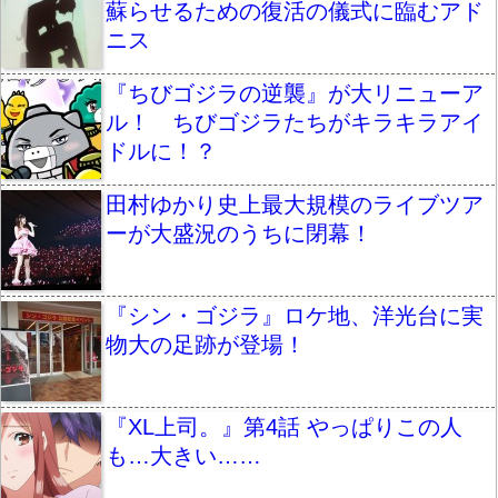
蘇らせるための復活の儀式に臨むアド
ニス
『ちびゴジラの逆襲』が大リニューア
ル！ ちびゴジラたちがキラキラアイ
ドルに！？
田村ゆかり史上最大規模のライブツア
ーが大盛況のうちに閉幕！
『シン・ゴジラ』ロケ地、洋光台に実
物大の足跡が登場！
『XL上司。』第4話 やっぱりこの人
も…大きい……