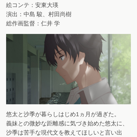
絵コンテ：安東大瑛
演出：中島 駿、村田尚樹
総作画監督：仁井 学
悠太と沙季が暮らしはじめ1ヵ月が過ぎた。
義妹との微妙な距離感に気づき始めた悠太に、
沙季は苦手な現代文を教えてほしいと言い出