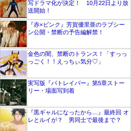
写ドラマ化が決定！ 10月22日より放
送開始！
『赤×ピンク』芳賀優里亜のラブシー
ン公開・禁断の予告編解禁！
金色の闇、禁断のトランス！「すっっ
っごく！！えっちぃ気分♡」
実写版『パトレイバー』第5章ストー
リー・場面写到着
『黒ギャルになったから…』最終回 オ
レとルイが？ 男同士で最後まで？