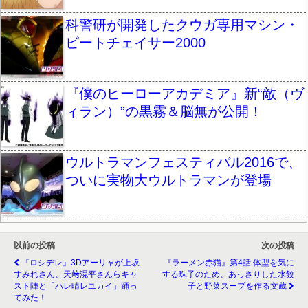
科警研が開発したクウガ専用マシン・
ビートチェイサー2000
『僕のヒーローアカデミア』新“敵（ヴ
ィラン）”の黒霧＆脳無が公開！
ウルトラマンフェスティバル2016で、
ついに実物大ウルトラマンが登場
以前の投稿
次の投稿
『ロシデレ』3Dアーリャが上坂
『ラーメン赤猫』第4話 体型を気に
すみれさん、天﨑滉平さんらキャ
する珠子のため、あっさりした水餃
スト陣と「ハレ晴レユカイ」踊っ
子と野菜スープを作る文蔵
てみた！