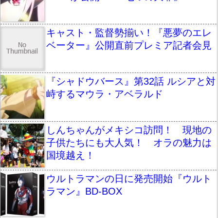
キャスト・監督勢揃い！『悪夢のエレ
ベーター』公開直前プレミア記者会見
『シャドウバース』第32話 ルシアと対
峙するマウラ・アベラルド
しんちゃんがメキシコ訪問！ 現地の
子供たちにも大人気！ オラの魅力は
国境越え！
ウルトラマンの日に発売開始『ウルト
ラマン』BD-BOX