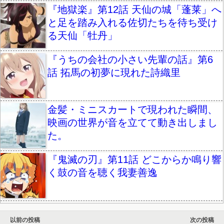
『地獄楽』第12話 天仙の城「蓬莱」へ
と足を踏み入れる佐切たちを待ち受け
る天仙「牡丹」
『うちの会社の小さい先輩の話』第6
話 拓馬の初夢に現れた詩織里
金髪・ミニスカートで現われた瞬間、
映画の世界が音を立てて動き出しまし
た。
『鬼滅の刃』第11話 どこからか鳴り響
く鼓の音を聴く我妻善逸
以前の投稿
次の投稿