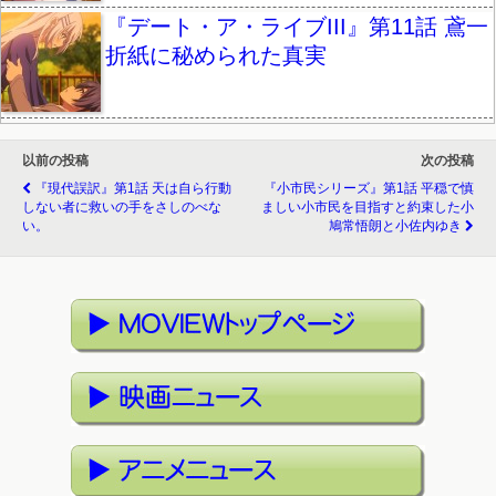
『デート・ア・ライブIII』第11話 鳶一
折紙に秘められた真実
以前の投稿
次の投稿
『現代誤訳』第1話 天は自ら行動
『小市民シリーズ』第1話 平穏で慎
しない者に救いの手をさしのべな
ましい小市民を目指すと約束した小
い。
鳩常悟朗と小佐内ゆき