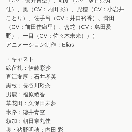
（CV：徳井青空）、頼加（CV：朝日奈丸
佳）、奥（CV：内田 彩）、児穂（CV：小岩井
ことり）、佐手呂（CV：井口裕香）、骨田
（CV：前田佳織里）、含蛇（CV：島田愛
野）、一目（CV：佐々木未来）））
アニメーション制作：Elias
・キャスト
絵留札：伊藤彩沙
直江友厚：石井孝英
黒枝：長谷川玲奈
男鹿：福原綾香
草花田：久保田未夢
米路：徳井青空
頼加：朝日奈丸佳
奥・猪野明穂：内田 彩