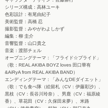
シリーズ構成：高林ユーキ
色彩設計：有尾由紀子
美術監督：高橋 忍
撮影監督：みやがわよしかず
編集：柳 圭介
音響監督：山口貴之
音楽：渡部チェル
オープニングテーマ：「フライド☆プライド」
（歌：REAL AKIBA BOYZ loves 田口華有
&AiRyA from REAL AKIBA BAND）
エンディングテーマ：「みんなDEダイエット」
（歌：でも食べ隊（絵留札（CV：伊藤彩沙）、
黒枝（CV：長谷川玲奈）、男鹿（CV：福原綾
香）、草花田（CV：久保田未夢）、米路