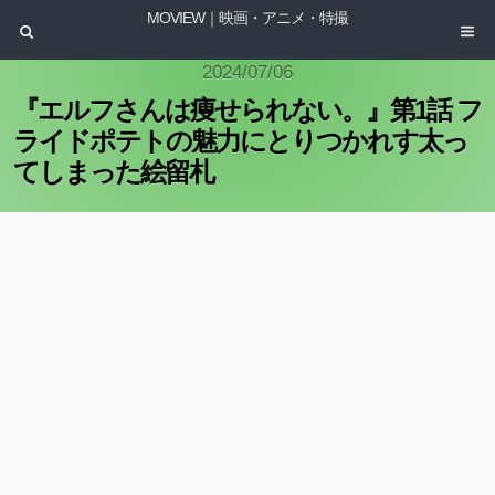
MOVIEW｜映画・アニメ・特撮
2024/07/06
『エルフさんは痩せられない。』第1話 フ
ライドポテトの魅力にとりつかれす太っ
てしまった絵留札