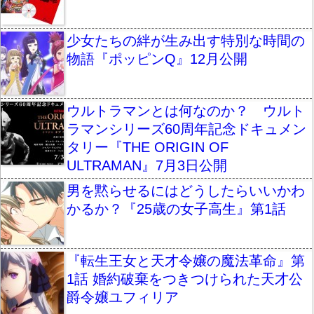
少女たちの絆が生み出す特別な時間の
物語『ポッピンQ』12月公開
ウルトラマンとは何なのか？ ウルト
ラマンシリーズ60周年記念ドキュメン
タリー『THE ORIGIN OF
ULTRAMAN』7月3日公開
男を黙らせるにはどうしたらいいかわ
かるか？『25歳の女子高生』第1話
『転生王女と天才令嬢の魔法革命』第
1話 婚約破棄をつきつけられた天才公
爵令嬢ユフィリア