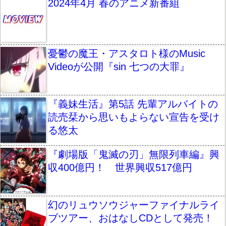
2024年4月 春のアニメ新番組
憂鬱の魔王・アスタロト様のMusic
Videoが公開『sin 七つの大罪』
『義妹生活』第5話 先輩アルバイトの
読売栞から思いもよらない宣告を受け
る悠太
『劇場版「鬼滅の刃」無限列車編』興
収400億円！ 世界興収517億円
幻のリュウソウジャーファイナルライ
ブツアー、おはなしCDとして発売！