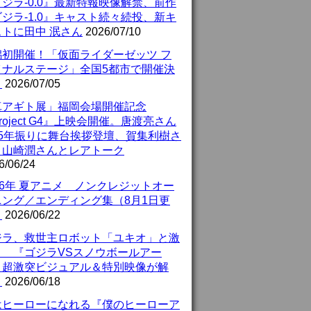
ジラ-0.0』最新特報映像解禁、前作
ジラ-1.0』キャスト続々続投、新キ
ストに田中 泯さん
2026/07/10
潟初開催！「仮面ライダーゼッツ フ
イナルステージ」全国5都市で開催決
！
2026/07/05
真アギト展」福岡会場開催記念
roject G4』上映会開催。唐渡亮さん
25年振りに舞台挨拶登壇、賀集利樹さ
、山崎潤さんとレアトーク
6/06/24
26年 夏アニメ ノンクレジットオー
ニング／エンディング集（8月1日更
）
2026/06/22
ジラ、救世主ロボット「ユキオ」と激
！ 『ゴジラVSスノウボールアー
』超激突ビジュアル＆特別映像が解
！
2026/06/18
はヒーローになれる『僕のヒーローア