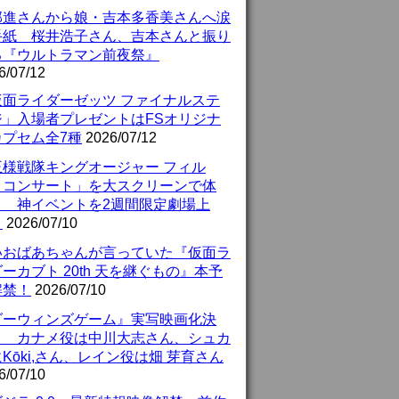
部進さんから娘・吉本多香美さんへ涙
手紙 桜井浩子さん、吉本さんと振り
る『ウルトラマン前夜祭』
6/07/12
仮面ライダーゼッツ ファイナルステ
ジ」入場者プレゼントはFSオリジナ
カプセム全7種
2026/07/12
王様戦隊キングオージャー フィル
・コンサート」を大スクリーンで体
！ 神イベントを2週間限定劇場上
！
2026/07/10
いおばあちゃんが言っていた『仮面ラ
ーカブト 20th 天を継ぐもの』本予
解禁！
2026/07/10
ダーウィンズゲーム』実写映画化決
！ カナメ役は中川大志さん、シュカ
Kōki,さん、レイン役は畑 芽育さん
6/07/10