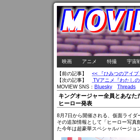
映画
アニメ
特撮
宇宙
【前の記事】
<< 『ひみつのアイ
【次の記事】
TVアニメ『わたしの
MOVIEW SNS：
Bluesky
Threads
キングオージャー全員とあなた
ヒーロー発表
8月7日から開催される、仮面ライダー
その追加情報として「ヒーロー写真
た今年は超豪華スペシャルバージョ