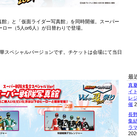
真館」と「仮面ライダー写真館」を同時開催。スーパー
ロー（5人or6人）が日替わりで登場。
豪華スペシャルバージョンです。チケットは会場にて当日
最
真
イ
レ
催
2
長野
集
ラマ
202