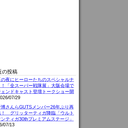
近の投稿
夏の夜にヒーローたちのスペシャルナ
ト！「全スーパー戦隊展」大阪会場で
ジェンドキャスト登壇トークショー開
026/07/29
博さんらGUTSメンバー26年ぶり再
結！ グリッターティガ降臨「ウルト
ンティガ30thプレミアムステージ」
6/07/13