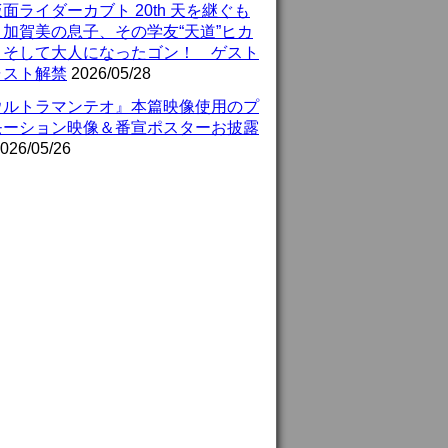
面ライダーカブト 20th 天を継ぐも
』加賀美の息子、その学友“天道”ヒカ
、そして大人になったゴン！ ゲスト
ャスト解禁
2026/05/28
ウルトラマンテオ』本篇映像使用のプ
モーション映像＆番宣ポスターお披露
026/05/26