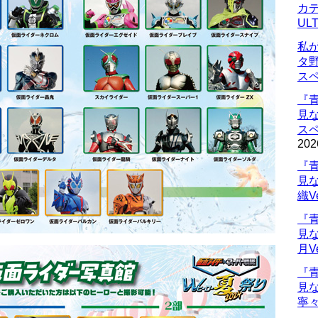
カデ
UL
私
タ
ス
『
見
ス
202
『
見
織V
『
見
月V
『
見
寧々