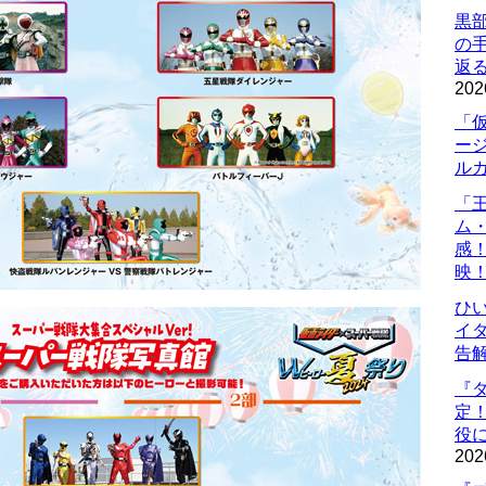
黒
の
返
202
「
ー
ル
「
ム
感
映
ひ
イダ
告
『
定
役に
202