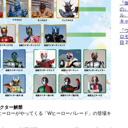
『仮
の
ル
キ
『
ロ
目
2
ラクター解禁
ヒーローがやってくる「Wヒーローパレード」の登場キ