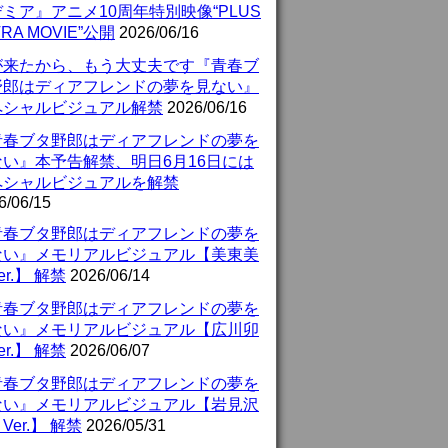
ミア』アニメ10周年特別映像“PLUS
TRA MOVIE”公開
2026/06/16
が来たから、もう大丈夫です『青春ブ
野郎はディアフレンドの夢を見ない』
ペシャルビジュアル解禁
2026/06/16
青春ブタ野郎はディアフレンドの夢を
ない』本予告解禁、明日6月16日には
ペシャルビジュアルを解禁
6/06/15
青春ブタ野郎はディアフレンドの夢を
ない』メモリアルビジュアル【美東美
er.】 解禁
2026/06/14
青春ブタ野郎はディアフレンドの夢を
ない』メモリアルビジュアル【広川卯
er.】 解禁
2026/06/07
青春ブタ野郎はディアフレンドの夢を
ない』メモリアルビジュアル【岩見沢
Ver.】 解禁
2026/05/31