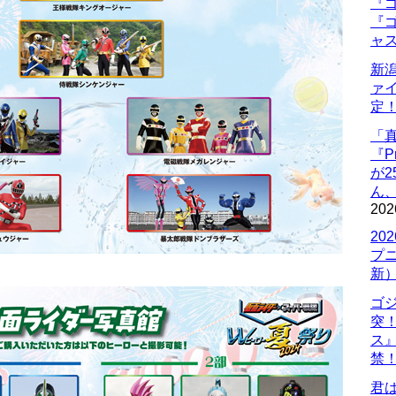
『ゴ
『ゴ
ャ
新
ァ
定
「
『P
が
ん
202
20
プ
新
ゴ
突
ス
禁
君