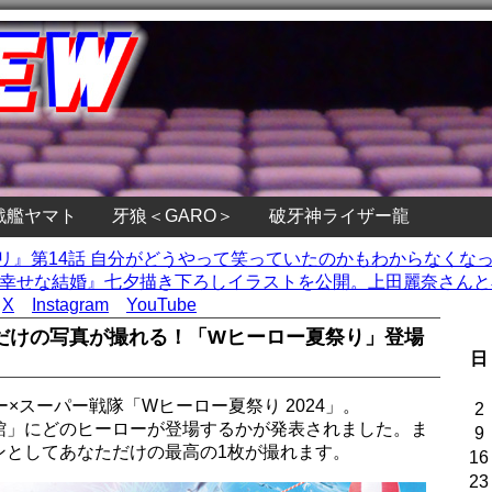
戦艦ヤマト
牙狼＜GARO＞
破牙神ライザー龍
プリ』第14話 自分がどうやって笑っていたのかもわからなくな
幸せな結婚』七夕描き下ろしイラストを公開。上田麗奈さんと石
X
Instagram
YouTube
だけの写真が撮れる！「Wヒーロー夏祭り」登場
日
×スーパー戦隊「Wヒーロー夏祭り 2024」。
2
館」にどのヒーローが登場するかが発表されました。ま
9
ンとしてあなただけの最高の1枚が撮れます。
16
23