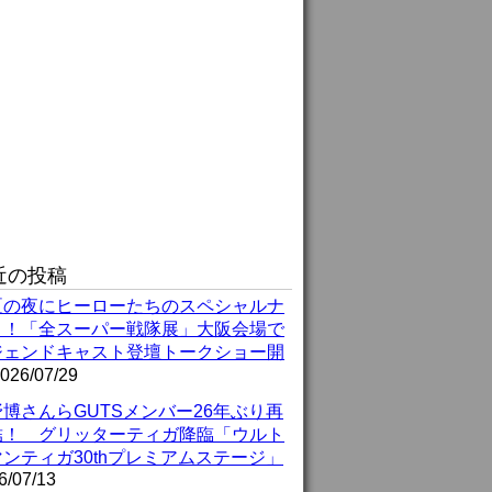
近の投稿
夏の夜にヒーローたちのスペシャルナ
ト！「全スーパー戦隊展」大阪会場で
ジェンドキャスト登壇トークショー開
026/07/29
博さんらGUTSメンバー26年ぶり再
結！ グリッターティガ降臨「ウルト
ンティガ30thプレミアムステージ」
6/07/13