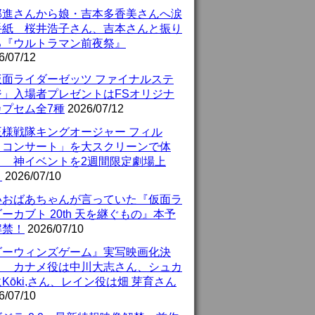
部進さんから娘・吉本多香美さんへ涙
手紙 桜井浩子さん、吉本さんと振り
る『ウルトラマン前夜祭』
6/07/12
仮面ライダーゼッツ ファイナルステ
ジ」入場者プレゼントはFSオリジナ
カプセム全7種
2026/07/12
王様戦隊キングオージャー フィル
・コンサート」を大スクリーンで体
！ 神イベントを2週間限定劇場上
！
2026/07/10
いおばあちゃんが言っていた『仮面ラ
ーカブト 20th 天を継ぐもの』本予
解禁！
2026/07/10
ダーウィンズゲーム』実写映画化決
！ カナメ役は中川大志さん、シュカ
Kōki,さん、レイン役は畑 芽育さん
6/07/10