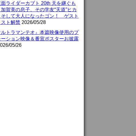
面ライダーカブト 20th 天を継ぐも
』加賀美の息子、その学友“天道”ヒカ
、そして大人になったゴン！ ゲスト
ャスト解禁
2026/05/28
ウルトラマンテオ』本篇映像使用のプ
モーション映像＆番宣ポスターお披露
026/05/26