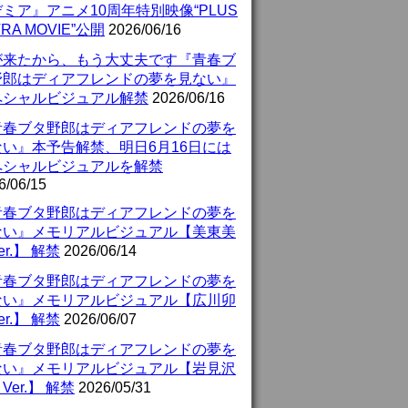
ミア』アニメ10周年特別映像“PLUS
TRA MOVIE”公開
2026/06/16
が来たから、もう大丈夫です『青春ブ
野郎はディアフレンドの夢を見ない』
ペシャルビジュアル解禁
2026/06/16
青春ブタ野郎はディアフレンドの夢を
ない』本予告解禁、明日6月16日には
ペシャルビジュアルを解禁
6/06/15
青春ブタ野郎はディアフレンドの夢を
ない』メモリアルビジュアル【美東美
er.】 解禁
2026/06/14
青春ブタ野郎はディアフレンドの夢を
ない』メモリアルビジュアル【広川卯
er.】 解禁
2026/06/07
青春ブタ野郎はディアフレンドの夢を
ない』メモリアルビジュアル【岩見沢
Ver.】 解禁
2026/05/31