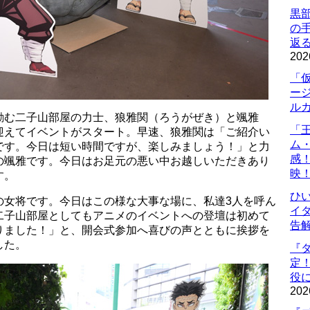
黒
の
返
202
「
ー
ル
励む二子山部屋の力士、狼雅関（ろうがぜき）と颯雅
「
迎えてイベントがスタート。早速、狼雅関は「ご紹介い
ム
です。今日は短い時間ですが、楽しみましょう！」と力
感
の颯雅です。今日はお足元の悪い中お越しいただきあり
映
す。
ひ
の女将です。今日はこの様な大事な場に、私達3人を呼ん
イダ
二子山部屋としてもアニメのイベントへの登壇は初めて
告
りました！」と、開会式参加へ喜びの声とともに挨拶を
した。
『
定
役に
202