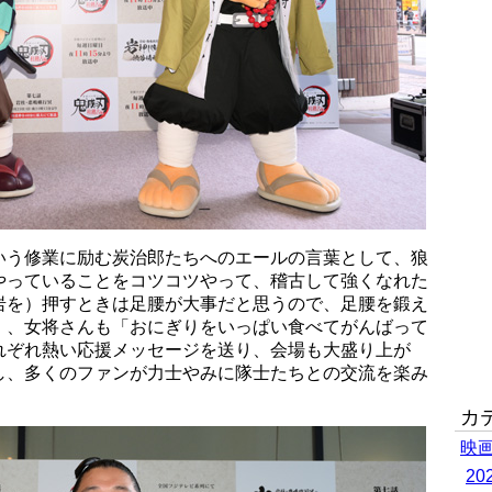
いう修業に励む炭治郎たちへのエールの言葉として、狼
やっていることをコツコツやって、稽古して強くなれた
岩を）押すときは足腰が大事だと思うので、足腰を鍛え
」、女将さんも「おにぎりをいっぱい食べてがんばって
れぞれ熱い応援メッセージを送り、会場も大盛り上が
し、多くのファンが力士やみに隊士たちとの交流を楽み
カ
映
2