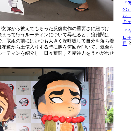
『仮
の
ル
キ
が玄弥から教えてもらった反復動作の重要さに紐づけ
『
決まって行うルーティンについて尋ねると、狼雅関は
ロ
で、取組の前にはいつも大きく深呼吸して自分を落ち着
目
2
は花道から土俵入りする時に胸を何回か叩いて、気合を
ルーティンを紹介し、日々奮闘する精神力をうかがわせ