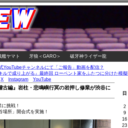
戦艦ヤマト
牙狼＜GARO＞
破牙神ライザー龍
式YouTubeチャンネルにて「ご報告」動画を配信？
ルで成り上がる』最終回 ローベント家をふたつに分けた模擬戦
X
Instagram
YouTube
稽古編』岩柱・悲鳴嶼行冥の岩押し修業が渋谷に
日
業に挑戦！
2
谷場所」開会式を実施！
9
16
23