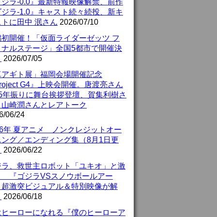
ジラ-0.0』最新特報映像解禁、前作
ジラ-1.0』キャスト続々続投、新キ
ストに田中 泯さん
2026/07/10
潟初開催！「仮面ライダーゼッツ フ
イナルステージ」全国5都市で開催決
！
2026/07/05
真アギト展」福岡会場開催記念
roject G4』上映会開催。唐渡亮さん
25年振りに舞台挨拶登壇、賀集利樹さ
、山崎潤さんとレアトーク
6/06/24
26年 夏アニメ ノンクレジットオー
ニング／エンディング集（8月1日更
）
2026/06/22
ジラ、救世主ロボット「ユキオ」と激
！ 『ゴジラVSスノウボールアー
』超激突ビジュアル＆特別映像が解
！
2026/06/18
はヒーローになれる『僕のヒーローア