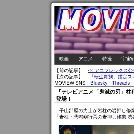
映画
アニメ
特撮
宇宙
【前の記事】
<< アニプレックス公
【次の記事】
『転生貴族、鑑定スキ
MOVIEW SNS：
Bluesky
Threads
『テレビアニメ「鬼滅の刃」柱
登場！
二子山部屋の力士が岩柱の岩押し修
「岩柱・悲鳴嶼行冥の岩押し修業 渋