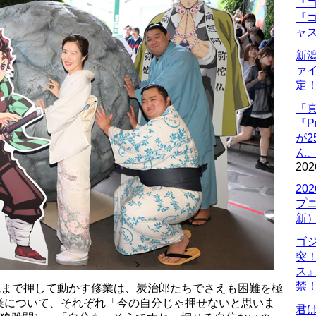
『ゴ
『ゴ
ャ
新
ァ
定
「
『P
が
ん
202
20
プ
新
ゴ
突
ス
禁
先まで押して動かす修業は、炭治郎たちでさえも困難を極
業について、それぞれ「今の自分じゃ押せないと思いま
君