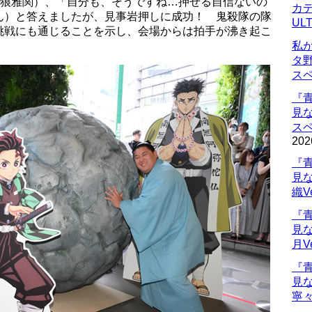
（狼雅関）、「自分も、そうですね…押せる自信ないの
カデ
ん）と答えましたが、見事岩押しに成功！ 鬼殺隊の隊
UL
挑戦にも通じることを示し、会場からは拍手が沸き起こ
私
タ
ス
『
見
ス
202
『
見
織V
『
見
月V
『
見
寧々