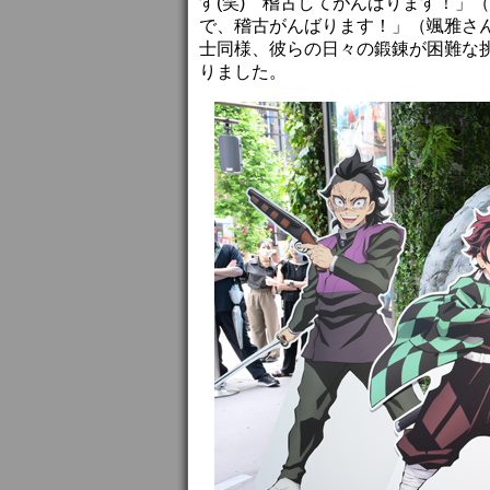
す(笑) 稽古してがんばります！」
で、稽古がんばります！」（颯雅さ
士同様、彼らの日々の鍛錬が困難な
りました。