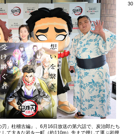
30
刃」柱稽古編』、6月16日放送の第六話で、炭治郎たち
して大きな岩を一町（約110m）先まで押して運ぶ岩押