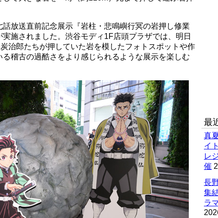
七話放送直前記念展示『岩柱・悲鳴嶼行冥の岩押し修業
が実施されました。渋谷モディ1F店頭プラザでは、明日
、炭治郎たちが押していた岩を模したフォトスポットや作
いる稽古の過酷さをより感じられるような展示を楽しむ
最
真
イ
レ
催
2
長野
集
ラマ
202