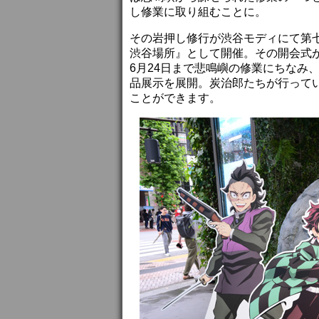
し修業に取り組むことに。
その岩押し修行が渋谷モディにて第
渋谷場所』として開催。その開会式
6月24日まで悲鳴嶼の修業にちなみ
品展示を展開。炭治郎たちが行って
ことができます。