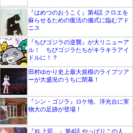
『はめつのおうこく』第4話 クロエを
蘇らせるための復活の儀式に臨むアド
ニス
『ちびゴジラの逆襲』が大リニューア
ル！ ちびゴジラたちがキラキラアイ
ドルに！？
田村ゆかり史上最大規模のライブツア
ーが大盛況のうちに閉幕！
『シン・ゴジラ』ロケ地、洋光台に実
物大の足跡が登場！
『XL上司。』第4話 やっぱりこの人