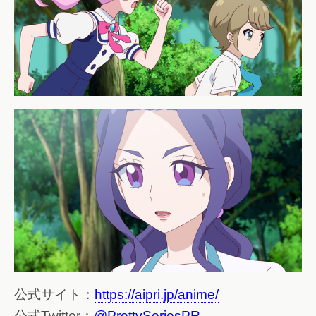
公式サイト：
https://aipri.jp/anime/
公式Twitter：
@PrettySeriesPR