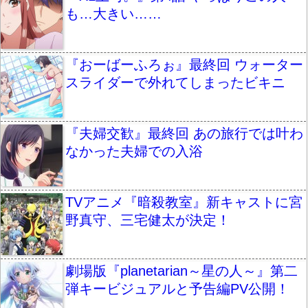
も…大きい……
『おーばーふろぉ』最終回 ウォーター
スライダーで外れてしまったビキニ
『夫婦交歓』最終回 あの旅行では叶わ
なかった夫婦での入浴
TVアニメ『暗殺教室』新キャストに宮
野真守、三宅健太が決定！
劇場版『planetarian～星の人～』第二
弾キービジュアルと予告編PV公開！