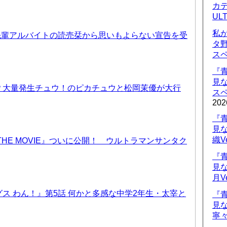
カデ
UL
私
先輩アルバイトの読売栞から思いもよらない宣告を受
タ
ス
『
見
？大量発生チュウ！のピカチュウと松岡茉優が大行
ス
202
『
見
織V
THE MOVIE』ついに公開！ ウルトラマンサンタク
『
見
月V
ス わん！』第5話 何かと多感な中学2年生・太宰と
『
見
寧々