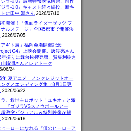
ジラ-0.0』最新特報映像解禁、前作
ジラ-1.0』キャスト続々続投、新キ
ストに田中 泯さん
2026/07/10
潟初開催！「仮面ライダーゼッツ フ
イナルステージ」全国5都市で開催決
！
2026/07/05
真アギト展」福岡会場開催記念
roject G4』上映会開催。唐渡亮さん
25年振りに舞台挨拶登壇、賀集利樹さ
、山崎潤さんとレアトーク
6/06/24
26年 夏アニメ ノンクレジットオー
ニング／エンディング集（8月1日更
）
2026/06/22
ジラ、救世主ロボット「ユキオ」と激
！ 『ゴジラVSスノウボールアー
』超激突ビジュアル＆特別映像が解
！
2026/06/18
はヒーローになれる『僕のヒーローア