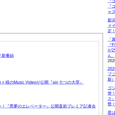
『ゴ
『ゴ
ャ
新
ァ
定
「
『P
が
ニメ新番組
ん
202
20
プ
新
のMusic Videoが公開『sin 七つの大罪』
ゴ
突
ス
禁
い！『悪夢のエレベーター』公開直前プレミア記者会
君