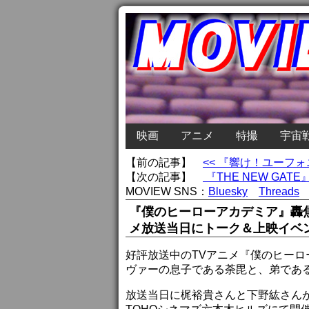
映画
アニメ
特撮
宇宙
【前の記事】
<< 『響け！ユーフ
【次の記事】
『THE NEW GA
MOVIEW SNS：
Bluesky
Threads
『僕のヒーローアカデミア』轟焦
メ放送当日にトーク＆上映イベ
好評放送中のTVアニメ『僕のヒーロ
ヴァーの息子である荼毘と、弟であ
放送当日に梶裕貴さんと下野紘さん