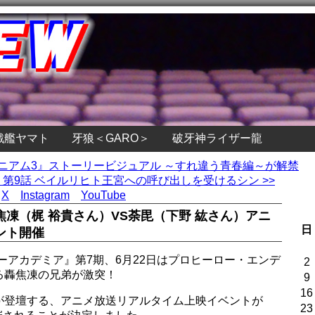
戦艦ヤマト
牙狼＜GARO＞
破牙神ライザー龍
ォニアム3』ストーリービジュアル ～すれ違う青春編～が解禁
TE』第9話 ベイルリヒト王宮への呼び出しを受けるシン >>
X
Instagram
YouTube
凍（梶 裕貴さん）VS荼毘（下野 紘さん）アニ
日
ント開催
ーアカデミア』第7期、6月22日はプロヒーロー・エンデ
2
る轟焦凍の兄弟が激突！
9
16
が登壇する、アニメ放送リアルタイム上映イベントが
23