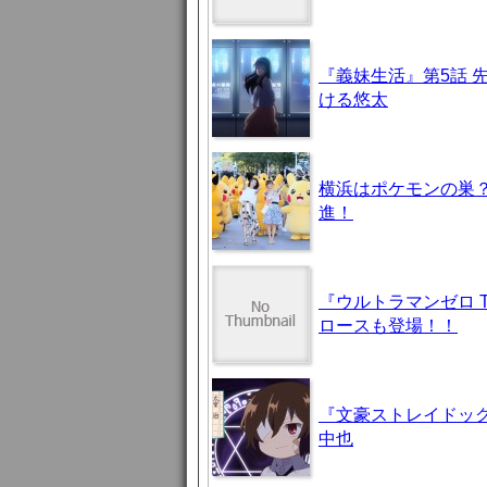
『義妹生活』第5話 
ける悠太
横浜はポケモンの巣
進！
『ウルトラマンゼロ 
ロースも登場！！
『文豪ストレイドッグ
中也