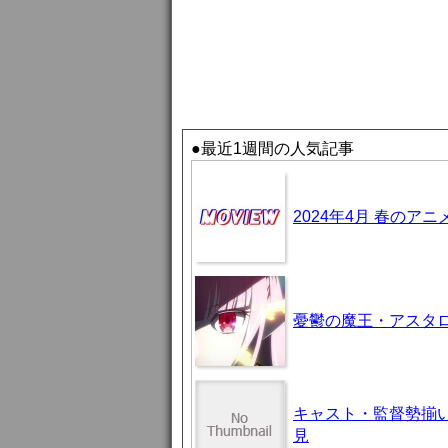
●最近1週間の人気記事
2024年4月 春のア
憂鬱の魔王・アスタロト様
キャスト・監督勢揃
見