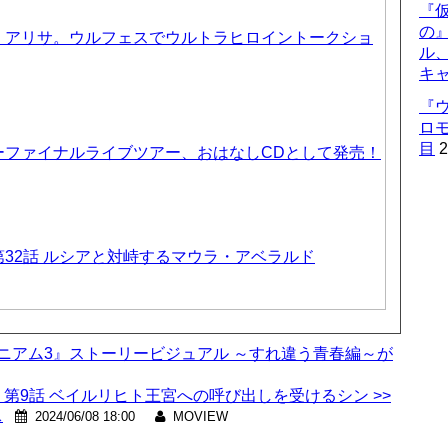
『仮
の
、アリサ。ウルフェスでウルトラヒロイントークショ
ル
キ
『
ロ
目
2
ーファイナルライブツアー、おはなしCDとして発売！
32話 ルシアと対峙するマウラ・アベラルド
ォニアム3』ストーリービジュアル ～すれ違う青春編～が
TE』第9話 ベイルリヒト王宮への呼び出しを受けるシン >>
ス
2024/06/08 18:00
MOVIEW