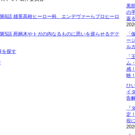
黒
の
第6話 雄英高校ヒーロー科、エンデヴァーらプロヒーロ
返
202
第5話 死柄木やトガの内なるものに思いを巡らせるデク
「
ー
ル
事を探す
「
ジ
ム
感
映
ひ
イダ
告
『
定
役に
202