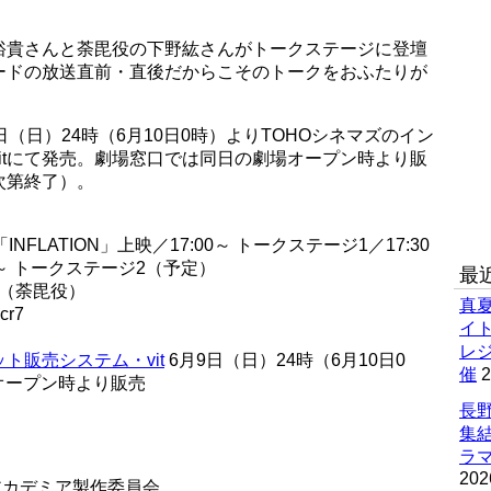
裕貴さんと荼毘役の下野紘さんがトークステージに登壇
ードの放送直前・直後だからこそのトークをおふたりが
（日）24時（6月10日0時）よりTOHOシネマズのイン
itにて発売。劇場窓口では同日の劇場オープン時より販
次第終了）。
「INFLATION」上映／17:00～ トークステージ1／17:30
00～ トークステージ2（予定）
最
紘（荼毘役）
真
r7
イ
レ
ト販売システム・vit
6月9日（日）24時（6月10日0
催
2
オープン時より販売
長野
集
ラマ
202
アカデミア製作委員会