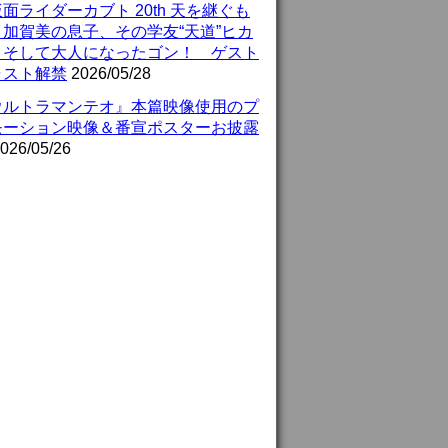
面ライダーカブト 20th 天を継ぐも
』加賀美の息子、その学友“天道”ヒカ
、そして大人になったゴン！ ゲスト
ャスト解禁
2026/05/28
ウルトラマンテオ』本篇映像使用のプ
モーション映像＆番宣ポスターお披露
026/05/26