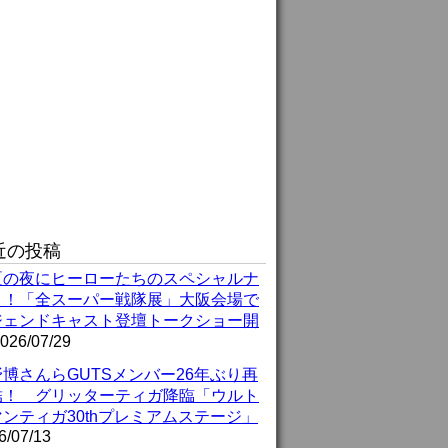
近の投稿
夏の夜にヒーローたちのスペシャルナ
ト！「全スーパー戦隊展」大阪会場で
ジェンドキャスト登壇トークショー開
026/07/29
博さんらGUTSメンバー26年ぶり再
結！ グリッターティガ降臨「ウルト
ンティガ30thプレミアムステージ」
6/07/13