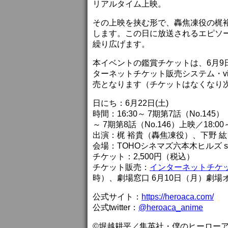
リアルタイム上映。
その上映を挟む形で、轟焦凍役の梶
します。この日に放送されるエピソ
繰り広げます。
本イベントの鑑賞チケットは、6月9日
ターネットチケット販売システム・v
売となります（チケットはなくなり
日にち：6月22日(土)
時間：16:30～ 7期第7話（No.145）
～ 7期第8話（No.146）上映／18:
出演：梶 裕貴（轟焦凍役）、下野 
会場：TOHOシネマズ六本木ヒルズ sc
チケット：2,500円（税込）
チケット販売：
インターネットチケッ
時）、劇場窓口 6月10日（月）劇場
公式サイト：
https://heroaca.com/
公式twitter：
@heroaca_anime
©堀越耕平／集英社・僕のヒーロー