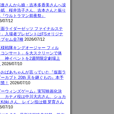
部進さんから娘・吉本多香美さんへ涙
手紙 桜井浩子さん、吉本さんと振り
る『ウルトラマン前夜祭』
6/07/12
仮面ライダーゼッツ ファイナルステ
ジ」入場者プレゼントはFSオリジナ
カプセム全7種
2026/07/12
王様戦隊キングオージャー フィル
・コンサート」を大スクリーンで体
！ 神イベントを2週間限定劇場上
！
2026/07/10
いおばあちゃんが言っていた『仮面ラ
ーカブト 20th 天を継ぐもの』本予
解禁！
2026/07/10
ダーウィンズゲーム』実写映画化決
！ カナメ役は中川大志さん、シュカ
Kōki,さん、レイン役は畑 芽育さん
6/07/10