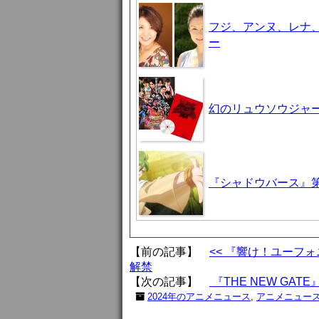
フジ、アンヌ、レナ
ー
幻のリュウソウジャ
『シャドウバース』第
【前の記事】
<< 『響け！ユーフ
解禁
【次の記事】
『THE NEW GA
2024年のアニメニュース
,
アニメニュー