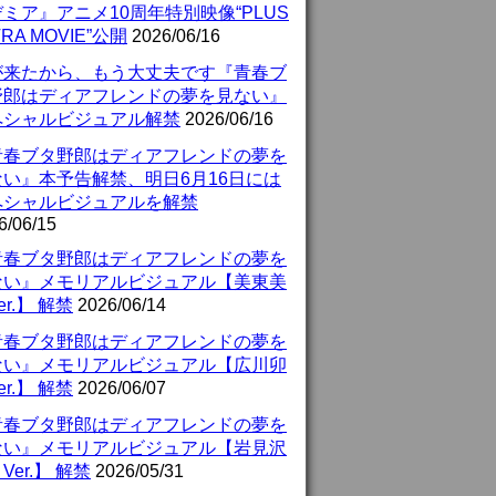
ミア』アニメ10周年特別映像“PLUS
TRA MOVIE”公開
2026/06/16
が来たから、もう大丈夫です『青春ブ
野郎はディアフレンドの夢を見ない』
ペシャルビジュアル解禁
2026/06/16
青春ブタ野郎はディアフレンドの夢を
ない』本予告解禁、明日6月16日には
ペシャルビジュアルを解禁
6/06/15
青春ブタ野郎はディアフレンドの夢を
ない』メモリアルビジュアル【美東美
er.】 解禁
2026/06/14
青春ブタ野郎はディアフレンドの夢を
ない』メモリアルビジュアル【広川卯
er.】 解禁
2026/06/07
青春ブタ野郎はディアフレンドの夢を
ない』メモリアルビジュアル【岩見沢
Ver.】 解禁
2026/05/31