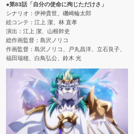
●第83話「自分の使命に殉じただけさ」
シナリオ：伊神貴世、磯崎輪太郎
絵コンテ：江上 潔、林 直孝
演出：江上 潔、山根幹史
総作画監督：島沢ノリコ
作画監督：島沢ノリコ、戸丸昌洋、立石良子、
福田瑞穂、白鳥弘公、鈴木 光