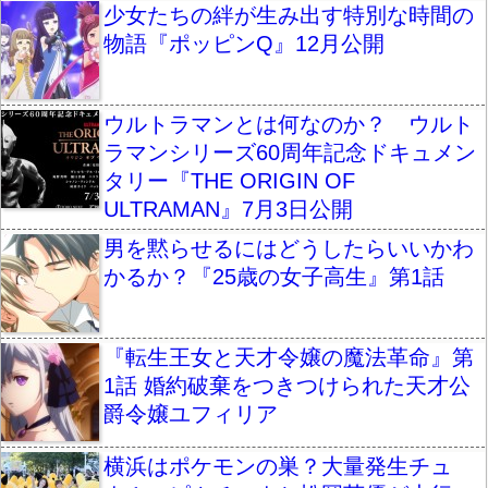
少女たちの絆が生み出す特別な時間の
物語『ポッピンQ』12月公開
ウルトラマンとは何なのか？ ウルト
ラマンシリーズ60周年記念ドキュメン
タリー『THE ORIGIN OF
ULTRAMAN』7月3日公開
男を黙らせるにはどうしたらいいかわ
かるか？『25歳の女子高生』第1話
『転生王女と天才令嬢の魔法革命』第
1話 婚約破棄をつきつけられた天才公
爵令嬢ユフィリア
横浜はポケモンの巣？大量発生チュ