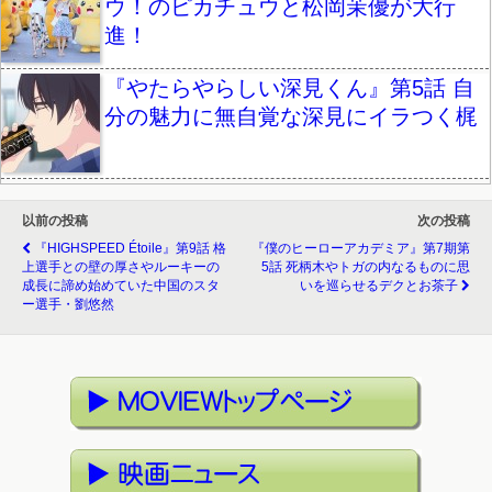
ウ！のピカチュウと松岡茉優が大行
進！
『やたらやらしい深見くん』第5話 自
分の魅力に無自覚な深見にイラつく梶
以前の投稿
次の投稿
『HIGHSPEED Étoile』第9話 格
『僕のヒーローアカデミア』第7期第
上選手との壁の厚さやルーキーの
5話 死柄木やトガの内なるものに思
成長に諦め始めていた中国のスタ
いを巡らせるデクとお茶子
ー選手・劉悠然