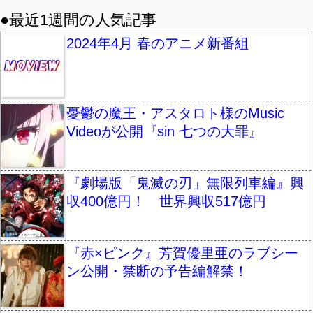
●最近1週間の人気記事
2024年4月 春のアニメ新番組
憂鬱の魔王・アスタロト様のMusic
Videoが公開『sin 七つの大罪』
『劇場版「鬼滅の刃」無限列車編』興
収400億円！ 世界興収517億円
『赤×ピンク』芳賀優里亜のラブシー
ン公開・禁断の予告編解禁！