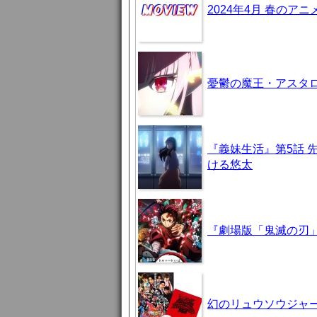
2024年4月 春のア
憂鬱の魔王・アスタロト様
『義妹生活』第5話 
ける悠太
『劇場版「鬼滅の刃」
幻のリュウソウジャ