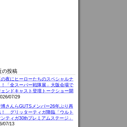
近の投稿
夏の夜にヒーローたちのスペシャルナ
ト！「全スーパー戦隊展」大阪会場で
ジェンドキャスト登壇トークショー開
026/07/29
博さんらGUTSメンバー26年ぶり再
結！ グリッターティガ降臨「ウルト
ンティガ30thプレミアムステージ」
6/07/13