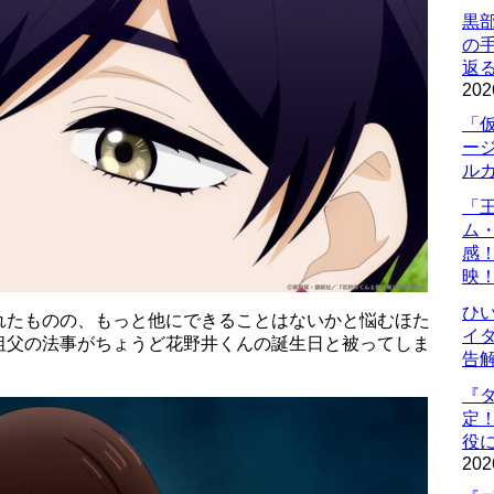
黒
の
返
202
「
ー
ル
「
ム
感
映
ひ
れたものの、もっと他にできることはないかと悩むほた
イダ
祖父の法事がちょうど花野井くんの誕生日と被ってしま
告
『
定
役に
202