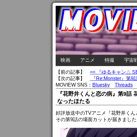
映画
アニメ
特撮
宇宙
【前の記事】
<< 『ゆるキャン△
【次の記事】
『Re:Monster
MOVIEW SNS：
Bluesky
Threads
『花野井くんと恋の病』第9話
なったほたる
好評放送中のTVアニメ『花野井くん
その第9話の場面カットが届きました