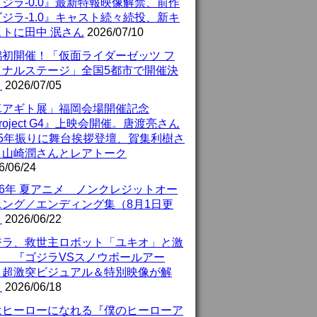
ジラ-0.0』最新特報映像解禁、前作
ジラ-1.0』キャスト続々続投、新キ
ストに田中 泯さん
2026/07/10
潟初開催！「仮面ライダーゼッツ フ
イナルステージ」全国5都市で開催決
！
2026/07/05
真アギト展」福岡会場開催記念
roject G4』上映会開催。唐渡亮さん
25年振りに舞台挨拶登壇、賀集利樹さ
、山崎潤さんとレアトーク
6/06/24
26年 夏アニメ ノンクレジットオー
ニング／エンディング集（8月1日更
）
2026/06/22
ジラ、救世主ロボット「ユキオ」と激
！ 『ゴジラVSスノウボールアー
』超激突ビジュアル＆特別映像が解
！
2026/06/18
はヒーローになれる『僕のヒーローア