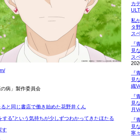
カデ
UL
私
タ
ス
『
見
ス
202
om/
『
見
織V
恋の病」製作委員会
『
見
たると同じ書店で働き始めた花野井くん
月V
恋をする”という気持ちが少しずつわかってきたほたる
『
見
探す
寧々