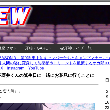
戦艦ヤマト
牙狼＜GARO＞
破牙神ライザー龍
 SEASON３』第9話 車中泊キャンパーたちとキャンプマナーに
』第9話 人間の姿に変身して防衛都市トリエントを散策するオガ朗 >>
X
Instagram
YouTube
 花野井くんの誕生日に一緒にお花見に行くことに
日
と恋の病』。
2
。
9
16
23