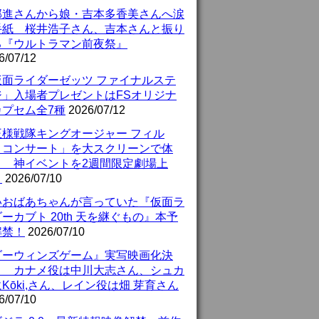
部進さんから娘・吉本多香美さんへ涙
手紙 桜井浩子さん、吉本さんと振り
る『ウルトラマン前夜祭』
6/07/12
仮面ライダーゼッツ ファイナルステ
ジ」入場者プレゼントはFSオリジナ
カプセム全7種
2026/07/12
王様戦隊キングオージャー フィル
・コンサート」を大スクリーンで体
！ 神イベントを2週間限定劇場上
！
2026/07/10
いおばあちゃんが言っていた『仮面ラ
ーカブト 20th 天を継ぐもの』本予
解禁！
2026/07/10
ダーウィンズゲーム』実写映画化決
！ カナメ役は中川大志さん、シュカ
Kōki,さん、レイン役は畑 芽育さん
6/07/10