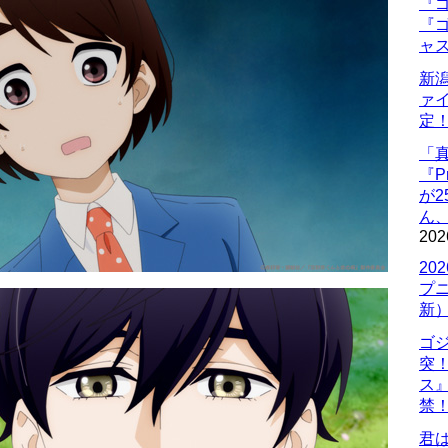
『ゴ
『ゴ
ャ
新
ァ
定
「
『P
が
ん
202
20
プ
新
ゴ
突
ス
禁
君