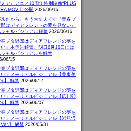
ミア』アニメ10周年特別映像“PLUS
TRA MOVIE”公開
2026/06/16
が来たから、もう大丈夫です『青春ブ
野郎はディアフレンドの夢を見ない』
ペシャルビジュアル解禁
2026/06/16
青春ブタ野郎はディアフレンドの夢を
ない』本予告解禁、明日6月16日には
ペシャルビジュアルを解禁
6/06/15
青春ブタ野郎はディアフレンドの夢を
ない』メモリアルビジュアル【美東美
er.】 解禁
2026/06/14
青春ブタ野郎はディアフレンドの夢を
ない』メモリアルビジュアル【広川卯
er.】 解禁
2026/06/07
青春ブタ野郎はディアフレンドの夢を
ない』メモリアルビジュアル【岩見沢
Ver.】 解禁
2026/05/31