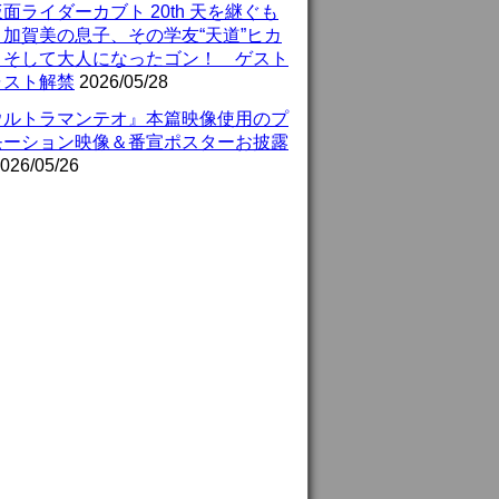
面ライダーカブト 20th 天を継ぐも
』加賀美の息子、その学友“天道”ヒカ
、そして大人になったゴン！ ゲスト
ャスト解禁
2026/05/28
ウルトラマンテオ』本篇映像使用のプ
モーション映像＆番宣ポスターお披露
026/05/26