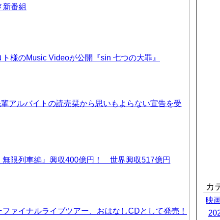
ニメ新番組
のMusic Videoが公開『sin 七つの大罪』
先輩アルバイトの読売栞から思いもよらない宣告を受
無限列車編』興収400億円！ 世界興収517億円
カ
映
ーファイナルライブツアー、おはなしCDとして発売！
2