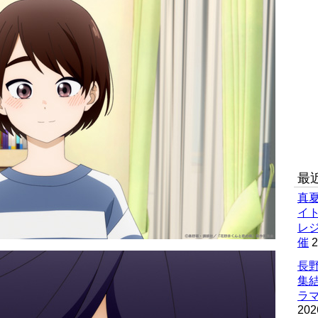
最
真
イ
レ
催
2
長野
集
ラマ
202