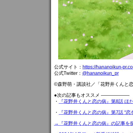
公式サイト：
https://hananoikun-pr.c
公式Twitter：
@hananoikun_pr
©森野萌・講談社／「花野井くんと
●次の記事もオススメ ——————
・
『花野井くんと恋の病』第8話 ほ
・
『花野井くんと恋の病』第7話 “
→『花野井くんと恋の病』の記事を