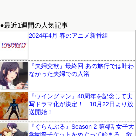
●最近1週間の人気記事
2024年4月 春のアニメ新番組
『夫婦交歓』最終回 あの旅行では叶わ
なかった夫婦での入浴
『ウイングマン』40周年を記念して実
写ドラマ化が決定！ 10月22日より放
送開始！
『ぐらんぶる』Season 2 第4話 女子大
学園祭チケットをめぐって始まる、欲