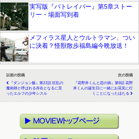
実写版『パトレイバー』第5章ストー
リー・場面写到着
メフィラス星人とウルトラマン、つい
に決着？怪獣散歩福島編今晩放送！
以前の投稿
次の投稿
『ダンジョン飯』第22話 狂乱の
『花野井くんと恋の病』第9話 花野
魔術師と呼ばれる存在となるに至
井くんの誕生日に一緒にお花見に行
ったエルフの少年シスル
くことになったほたる