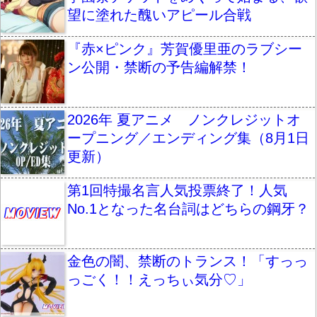
望に塗れた醜いアピール合戦
『赤×ピンク』芳賀優里亜のラブシー
ン公開・禁断の予告編解禁！
2026年 夏アニメ ノンクレジットオ
ープニング／エンディング集（8月1日
更新）
第1回特撮名言人気投票終了！人気
No.1となった名台詞はどちらの鋼牙？
金色の闇、禁断のトランス！「すっっ
っごく！！えっちぃ気分♡」