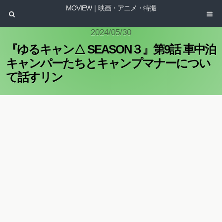
MOVIEW｜映画・アニメ・特撮
2024/05/30
『ゆるキャン△ SEASON３』第9話 車中泊
キャンパーたちとキャンプマナーについ
て話すリン