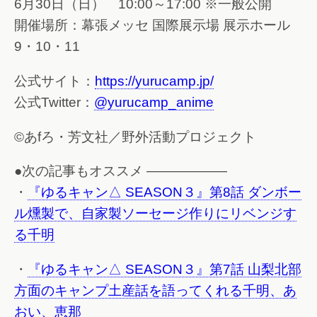
6月30日（日） 10:00～17:00 ※一般公開
開催場所：幕張メッセ 国際展示場 展示ホール
9・10・11
公式サイト：
https://yurucamp.jp/
公式Twitter：
@yurucamp_anime
©あfろ・芳文社／野外活動プロジェクト
●次の記事もオススメ ——————
・
『ゆるキャン△ SEASON３』第8話 ダンボー
ル燻製で、自家製ソーセージ作りにリベンジす
る千明
・
『ゆるキャン△ SEASON３』第7話 山梨北部
方面のキャンプ土産話を語ってくれる千明、あ
おい、恵那