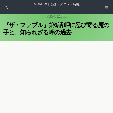
MOVIEW｜映画・アニメ・特撮
2024/05/11
『ザ・ファブル』第6話 岬に忍び寄る魔の
手と、知られざる岬の過去