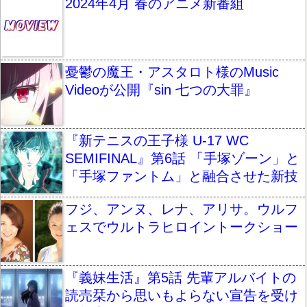
2024年4月 春のアニメ新番組
憂鬱の魔王・アスタロト様のMusic
Videoが公開『sin 七つの大罪』
『新テニスの王子様 U-17 WC
SEMIFINAL』第6話 「手塚ゾーン」と
「手塚ファントム」と融合させた新技
フジ、アンヌ、レナ、アリサ。ウルフ
ェスでウルトラヒロイントークショー
『義妹生活』第5話 先輩アルバイトの
読売栞から思いもよらない宣告を受け