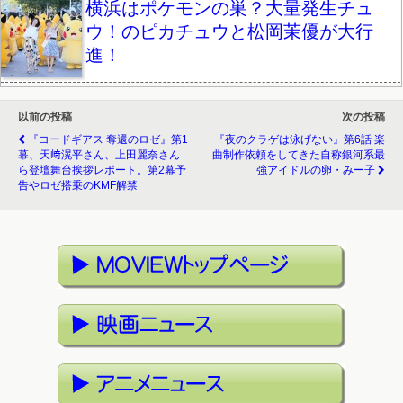
横浜はポケモンの巣？大量発生チュ
ウ！のピカチュウと松岡茉優が大行
進！
以前の投稿
次の投稿
『コードギアス 奪還のロゼ』第1
『夜のクラゲは泳げない』第6話 楽
幕、天﨑滉平さん、上田麗奈さん
曲制作依頼をしてきた自称銀河系最
ら登壇舞台挨拶レポート。第2幕予
強アイドルの卵・みー子
告やロゼ搭乗のKMF解禁