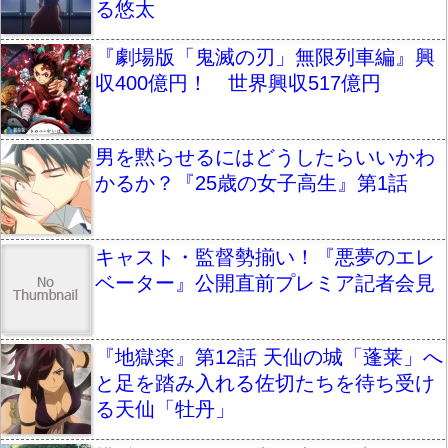
る悠太
『劇場版「鬼滅の刃」無限列車編』興
収400億円！ 世界興収517億円
男を黙らせるにはどうしたらいいかわ
かるか？『25歳の女子高生』第1話
キャスト・監督勢揃い！『悪夢のエレ
ベーター』公開直前プレミア記者会見
『地獄楽』第12話 天仙の城「蓬莱」へ
と足を踏み入れる佐切たちを待ち受け
る天仙「牡丹」