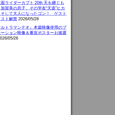
面ライダーカブト 20th 天を継ぐも
』加賀美の息子、その学友“天道”ヒカ
、そして大人になったゴン！ ゲスト
ャスト解禁
2026/05/28
ウルトラマンテオ』本篇映像使用のプ
モーション映像＆番宣ポスターお披露
026/05/26