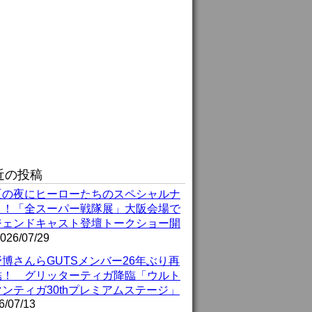
近の投稿
夏の夜にヒーローたちのスペシャルナ
ト！「全スーパー戦隊展」大阪会場で
ジェンドキャスト登壇トークショー開
026/07/29
博さんらGUTSメンバー26年ぶり再
結！ グリッターティガ降臨「ウルト
ンティガ30thプレミアムステージ」
6/07/13