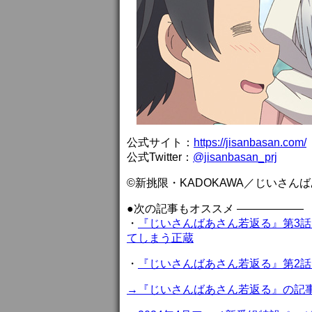
公式サイト：
https://jisanbasan.com/
公式Twitter：
@jisanbasan_prj
©新挑限・KADOKAWA／じいさん
●次の記事もオススメ ——————
・
『じいさんばあさん若返る』第3話
てしまう正蔵
・
『じいさんばあさん若返る』第2話
→『じいさんばあさん若返る』の記