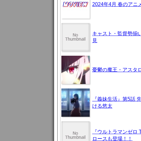
2024年4月 春のア
キャスト・監督勢揃
見
憂鬱の魔王・アスタロト様
『義妹生活』第5話 
ける悠太
『ウルトラマンゼロ 
ロースも登場！！