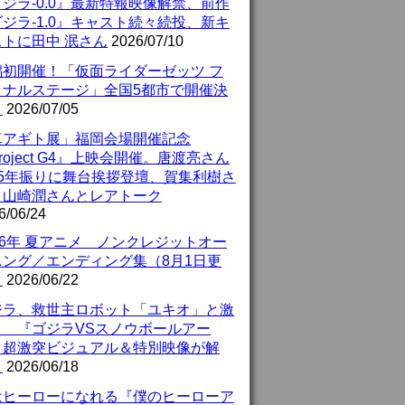
ジラ-0.0』最新特報映像解禁、前作
ジラ-1.0』キャスト続々続投、新キ
ストに田中 泯さん
2026/07/10
潟初開催！「仮面ライダーゼッツ フ
イナルステージ」全国5都市で開催決
！
2026/07/05
真アギト展」福岡会場開催記念
roject G4』上映会開催。唐渡亮さん
25年振りに舞台挨拶登壇、賀集利樹さ
、山崎潤さんとレアトーク
6/06/24
26年 夏アニメ ノンクレジットオー
ニング／エンディング集（8月1日更
）
2026/06/22
ジラ、救世主ロボット「ユキオ」と激
！ 『ゴジラVSスノウボールアー
』超激突ビジュアル＆特別映像が解
！
2026/06/18
はヒーローになれる『僕のヒーローア