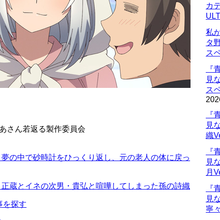
カデ
UL
私
タ
ス
『
見
ス
202
『
見
ばあさん若返る製作委員会
織V
『
 夢の中で砂時計をひっくり返し、元の老人の体に戻っ
見
月V
 正蔵とイネの次男・貴弘と喧嘩してしまった孫の詩織
『
見
事を探す
寧々