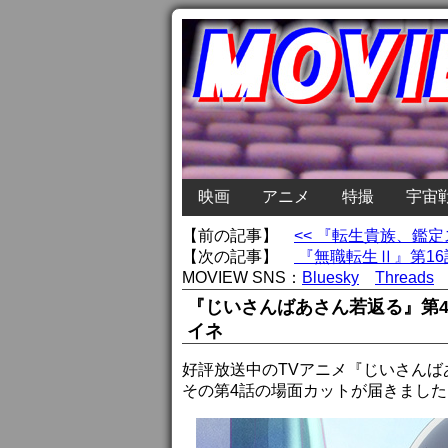
映画
アニメ
特撮
宇宙
【前の記事】
<< 『転生貴族、鑑
【次の記事】
『無職転生Ⅱ』第16
MOVIEW SNS：
Bluesky
Threads
『じいさんばあさん若返る』第
イネ
好評放送中のTVアニメ『じいさんば
その第4話の場面カットが届きました