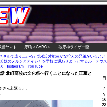
戦艦ヤマト
牙狼＜GARO＞
破牙神ライザー龍
定スキルで成り上がる』第4話 才能豊かな狩人の兄弟がいるとい
話 妹のノルンとアイシャを学校に通わせようとするルーデウス 
X
Instagram
YouTube
4話 北町高校の文化祭へ行くことになった正蔵と
日
あさん若返る』。
2
。
9
16
23