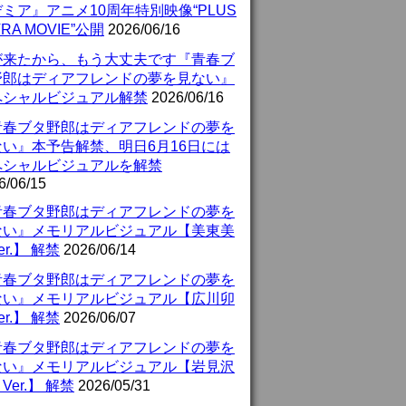
ミア』アニメ10周年特別映像“PLUS
TRA MOVIE”公開
2026/06/16
が来たから、もう大丈夫です『青春ブ
野郎はディアフレンドの夢を見ない』
ペシャルビジュアル解禁
2026/06/16
青春ブタ野郎はディアフレンドの夢を
ない』本予告解禁、明日6月16日には
ペシャルビジュアルを解禁
6/06/15
青春ブタ野郎はディアフレンドの夢を
ない』メモリアルビジュアル【美東美
er.】 解禁
2026/06/14
青春ブタ野郎はディアフレンドの夢を
ない』メモリアルビジュアル【広川卯
er.】 解禁
2026/06/07
青春ブタ野郎はディアフレンドの夢を
ない』メモリアルビジュアル【岩見沢
Ver.】 解禁
2026/05/31