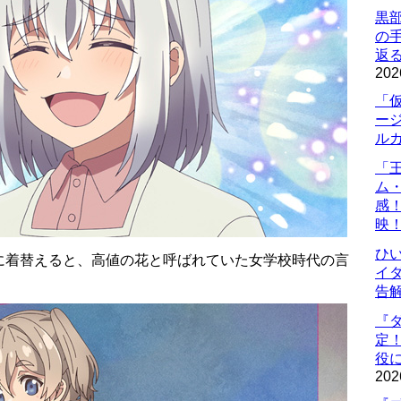
黒
の
返
202
「
ー
ル
「
ム
感
映
ひ
に着替えると、高値の花と呼ばれていた女学校時代の言
イダ
告
『
定
役に
202