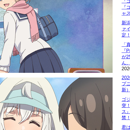
『ゴ
『ゴ
ャ
新
ァ
定
「
『P
が
ん
202
20
プ
新
ゴ
突
ス
禁
君