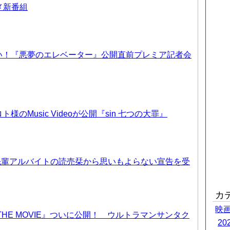
ニメ新番組
い！『悪夢のエレベーター』公開直前プレミア記者会
のMusic Videoが公開『sin 七つの大罪』
先輩アルバイトの読売栞から思いもよらない宣告を受
カ
映
THE MOVIE』ついに公開！ ウルトラマンサンタク
2