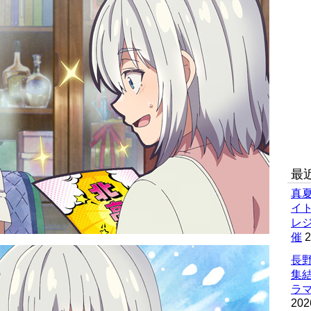
最
真
イ
レ
催
2
長野
集
ラマ
202