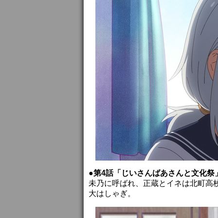
●第4話「じいさんばあさんと文化祭
未乃に呼ばれ、正蔵とイネは北町高
大はしゃぎ。