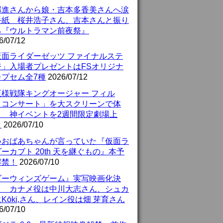
部進さんから娘・吉本多香美さんへ涙
手紙 桜井浩子さん、吉本さんと振り
る『ウルトラマン前夜祭』
6/07/12
仮面ライダーゼッツ ファイナルステ
ジ」入場者プレゼントはFSオリジナ
カプセム全7種
2026/07/12
王様戦隊キングオージャー フィル
・コンサート」を大スクリーンで体
！ 神イベントを2週間限定劇場上
！
2026/07/10
いおばあちゃんが言っていた『仮面ラ
ーカブト 20th 天を継ぐもの』本予
解禁！
2026/07/10
ダーウィンズゲーム』実写映画化決
！ カナメ役は中川大志さん、シュカ
Kōki,さん、レイン役は畑 芽育さん
6/07/10