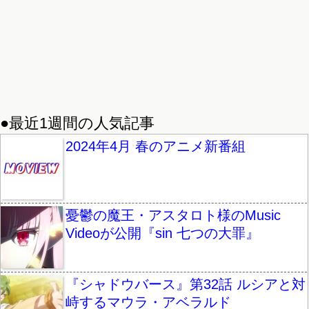
●最近1週間の人気記事
2024年4月 春のアニメ新番組
憂鬱の魔王・アスタロト様のMusic
Videoが公開『sin 七つの大罪』
『シャドウバース』第32話 ルシアと対
峙するマウラ・アベラルド