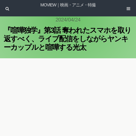
MOVIEW｜映画・アニメ・特撮
2024/04/24
『喧嘩独学』第3話 奪われたスマホを取り
返すべく、ライブ配信をしながらヤンキ
ーカップルと喧嘩する光太