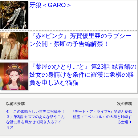
牙狼＜GARO＞
『赤×ピンク』芳賀優里亜のラブシー
ン公開・禁断の予告編解禁！
『薬屋のひとりごと』第23話 緑青館の
妓女の身請けを条件に羅漢に象棋の勝
負を申し込む猫猫
以前の投稿
次の投稿
『この素晴らしい世界に祝福を！
『デート・ア・ライブⅤ』第3話 疑似
３』第3話 カズマのあんな話やこん
精霊〈ニベルコル〉の大群と対峙す
な話に目を輝かせて聞き入るアイ
る士道
リス