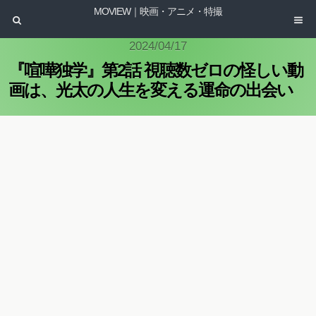
MOVIEW｜映画・アニメ・特撮
2024/04/17
『喧嘩独学』第2話 視聴数ゼロの怪しい動
画は、光太の人生を変える運命の出会い