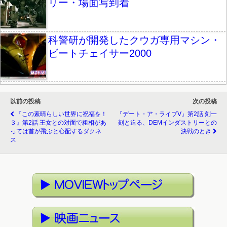
リー・場面写到着
科警研が開発したクウガ専用マシン・
ビートチェイサー2000
以前の投稿
次の投稿
『この素晴らしい世界に祝福を！
『デート・ア・ライブⅤ』第2話 刻一
３』第2話 王女との対面で粗相があ
刻と迫る、DEMインダストリーとの
っては首が飛ぶと心配するダクネ
決戦のとき
ス