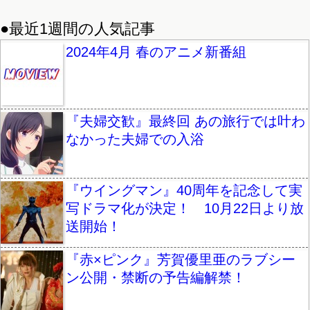
●最近1週間の人気記事
2024年4月 春のアニメ新番組
『夫婦交歓』最終回 あの旅行では叶わ
なかった夫婦での入浴
『ウイングマン』40周年を記念して実
写ドラマ化が決定！ 10月22日より放
送開始！
『赤×ピンク』芳賀優里亜のラブシー
ン公開・禁断の予告編解禁！