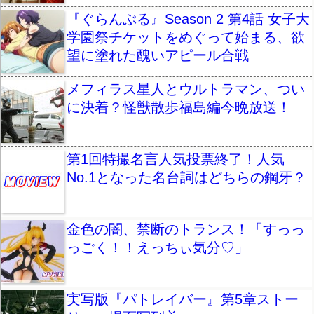
『ぐらんぶる』Season 2 第4話 女子大
学園祭チケットをめぐって始まる、欲
望に塗れた醜いアピール合戦
メフィラス星人とウルトラマン、つい
に決着？怪獣散歩福島編今晩放送！
第1回特撮名言人気投票終了！人気
No.1となった名台詞はどちらの鋼牙？
金色の闇、禁断のトランス！「すっっ
っごく！！えっちぃ気分♡」
実写版『パトレイバー』第5章ストー