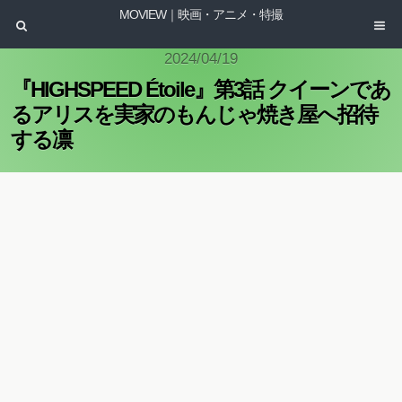
MOVIEW｜映画・アニメ・特撮
2024/04/19
『HIGHSPEED Étoile』第3話 クイーンであ
るアリスを実家のもんじゃ焼き屋へ招待
する凛