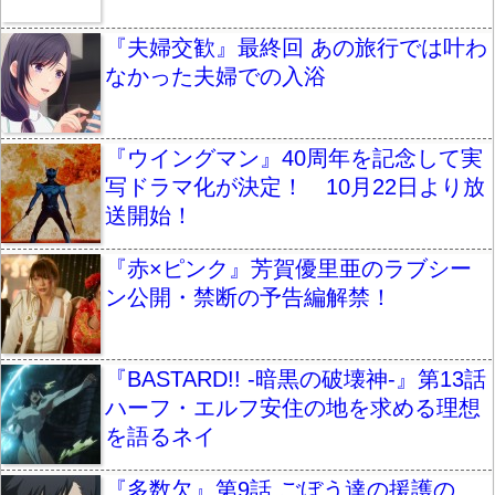
『夫婦交歓』最終回 あの旅行では叶わ
なかった夫婦での入浴
『ウイングマン』40周年を記念して実
写ドラマ化が決定！ 10月22日より放
送開始！
『赤×ピンク』芳賀優里亜のラブシー
ン公開・禁断の予告編解禁！
『BASTARD!! -暗黒の破壊神-』第13話
ハーフ・エルフ安住の地を求める理想
を語るネイ
『多数欠』第9話 ごぼう達の援護の