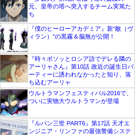
元、皇帝の塔へ突入するチーム実篤た
ち
『僕のヒーローアカデミア』新“敵（ヴ
ィラン）”の黒霧＆脳無が公開！
『時々ボソッとロシア語でデレる隣の
アーリャさん』第10話 政近の誕生日パ
ーティーに誘われなかったと知り、落
ち込むアーリャ
ウルトラマンフェスティバル2016で、
ついに実物大ウルトラマンが登場
『ルパン三世 PART6』第17話 天才エ
ンジニア・リンファの最強警備システ