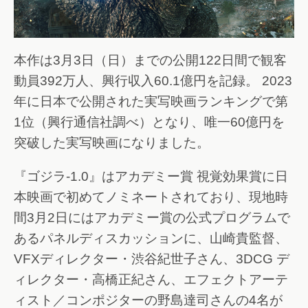
本作は3月3日（日）までの公開122日間で観客
動員392万人、興行収入60.1億円を記録。 2023
年に日本で公開された実写映画ランキングで第
1位（興行通信社調べ）となり、唯一60億円を
突破した実写映画になりました。
『ゴジラ-1.0』はアカデミー賞 視覚効果賞に日
本映画で初めてノミネートされており、現地時
間3月2日にはアカデミー賞の公式プログラムで
あるパネルディスカッションに、山崎貴監督、
VFXディレクター・渋谷紀世子さん、3DCG デ
ィレクター・高橋正紀さん、エフェクトアーテ
ィスト／コンポジターの野島達司さんの4名が