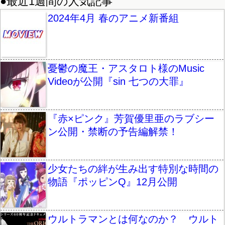
●最近1週間の人気記事
2024年4月 春のアニメ新番組
憂鬱の魔王・アスタロト様のMusic
Videoが公開『sin 七つの大罪』
『赤×ピンク』芳賀優里亜のラブシー
ン公開・禁断の予告編解禁！
少女たちの絆が生み出す特別な時間の
物語『ポッピンQ』12月公開
ウルトラマンとは何なのか？ ウルト