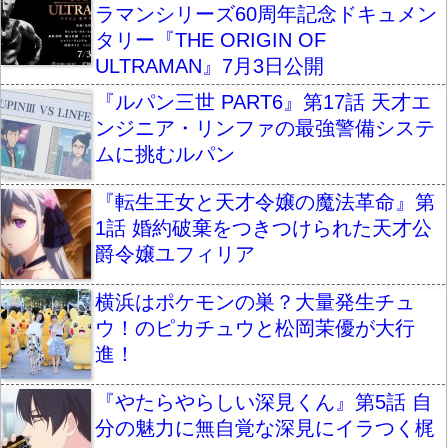
ラマンシリーズ60周年記念ドキュメン
タリー『THE ORIGIN OF
ULTRAMAN』7月3日公開
『ルパン三世 PART6』第17話 天才エ
ンジニア・リンファの最強警備システ
ムに挑むルパン
『転生王女と天才令嬢の魔法革命』第
1話 婚約破棄をつきつけられた天才公
爵令嬢ユフィリア
横浜はポケモンの巣？大量発生チュ
ウ！のピカチュウと松岡茉優が大行
進！
『やたらやらしい深見くん』第5話 自
分の魅力に無自覚な深見にイラつく梶