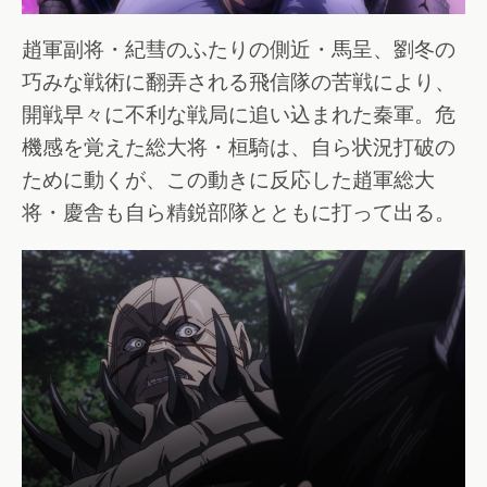
趙軍副将・紀彗のふたりの側近・馬呈、劉冬の
巧みな戦術に翻弄される飛信隊の苦戦により、
開戦早々に不利な戦局に追い込まれた秦軍。危
機感を覚えた総大将・桓騎は、自ら状況打破の
ために動くが、この動きに反応した趙軍総大
将・慶舎も自ら精鋭部隊とともに打って出る。