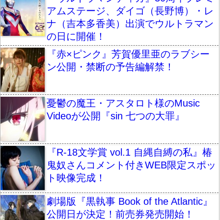
アムステージ、ダイゴ（長野博）・レ
ナ（吉本多香美）出演でウルトラマン
の日に開催！
『赤×ピンク』芳賀優里亜のラブシー
ン公開・禁断の予告編解禁！
憂鬱の魔王・アスタロト様のMusic
Videoが公開『sin 七つの大罪』
『R-18文学賞 vol.1 自縄自縛の私』椿
鬼奴さんコメント付きWEB限定スポッ
ト映像完成！
劇場版『黒執事 Book of the Atlantic』
公開日が決定！前売券発売開始！