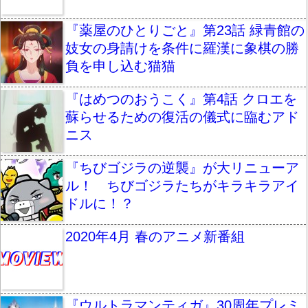
『薬屋のひとりごと』第23話 緑青館の
妓女の身請けを条件に羅漢に象棋の勝
負を申し込む猫猫
『はめつのおうこく』第4話 クロエを
蘇らせるための復活の儀式に臨むアド
ニス
『ちびゴジラの逆襲』が大リニューア
ル！ ちびゴジラたちがキラキラアイ
ドルに！？
2020年4月 春のアニメ新番組
『ウルトラマンティガ』30周年プレミ