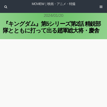
MOVIEW｜映画・アニメ・特撮
2024/01/20
『キングダム』第5シリーズ第2話 精鋭部
隊とともに打って出る趙軍総大将・慶舎