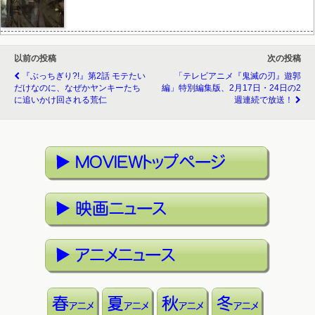
以前の投稿
次の投稿
『ぶっちぎり?!』第2話 モテたい
「テレビアニメ『鬼滅の刃』遊郭
だけなのに、なぜかヤンキーたち
編」特別編集版、2月17日・24日の2
に追いかけ回される荒仁
週連続で放送！