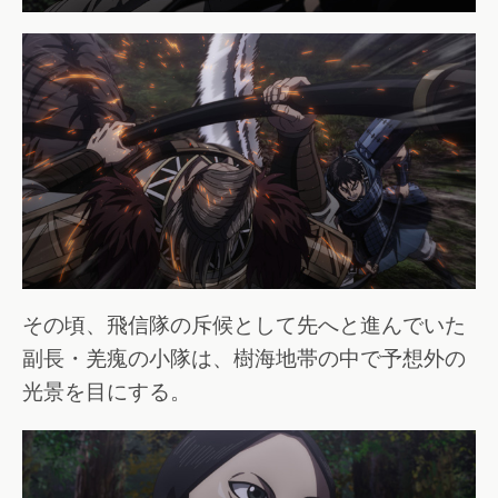
その頃、飛信隊の斥候として先へと進んでいた
副長・羌瘣の小隊は、樹海地帯の中で予想外の
光景を目にする。