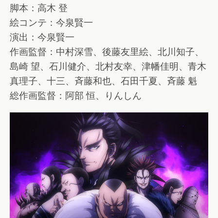
脚本：高木 登
絵コンテ：今泉賢一
演出：今泉賢一
作画監督：中村深雪、後藤友里絵、北川知子、
島崎 望、石川健介、北村友幸、津幡佳明、青木
真理子、十三、斉藤和也、石田千夏、斉藤 魁
総作画監督：阿部 恒、りんしん