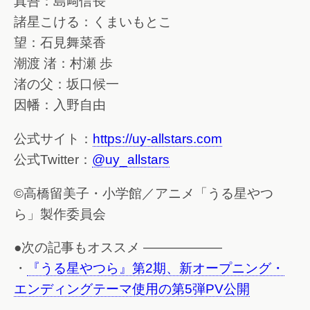
真吾：島﨑信長
諸星こける：くまいもとこ
望：石見舞菜香
潮渡 渚：村瀬 歩
渚の父：坂口候一
因幡：入野自由
公式サイト：
https://uy-allstars.com
公式Twitter：
@uy_allstars
©高橋留美子・小学館／アニメ「うる星やつ
ら」製作委員会
●次の記事もオススメ ——————
・
『うる星やつら』第2期、新オープニング・
エンディングテーマ使用の第5弾PV公開