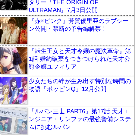
タリー『THE ORIGIN OF
ULTRAMAN』7月3日公開
『赤×ピンク』芳賀優里亜のラブシー
ン公開・禁断の予告編解禁！
『転生王女と天才令嬢の魔法革命』第
1話 婚約破棄をつきつけられた天才公
爵令嬢ユフィリア
少女たちの絆が生み出す特別な時間の
物語『ポッピンQ』12月公開
『ルパン三世 PART6』第17話 天才エ
ンジニア・リンファの最強警備システ
ムに挑むルパン