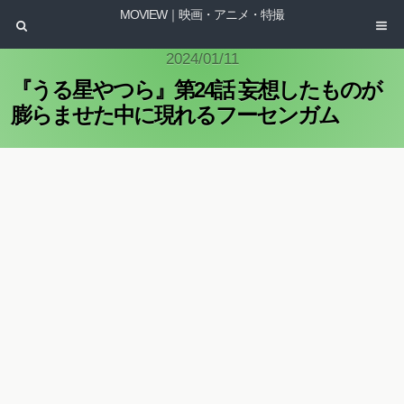
MOVIEW｜映画・アニメ・特撮
2024/01/11
『うる星やつら』第24話 妄想したものが
膨らませた中に現れるフーセンガム