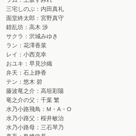
三宅しのぶ：内田真礼
面堂終太郎：宮野真守
錯乱坊：高木 渉
サクラ：沢城みゆき
ラン：花澤香菜
レイ：小西克幸
おユキ：早見沙織
弁天：石上静香
テン：悠木 碧
藤波竜之介：高垣彩陽
竜之介の父：千葉 繁
水乃小路飛鳥：M・A・O
水乃小路父：桜井敏治
水乃小路母：三石琴乃