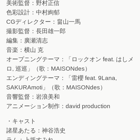
美術監督：野村正信
色彩設計：中村絢郁
CGディレクター：畠山一馬
撮影監督：長田雄一郎
編集：廣瀬清志
音楽：横山 克
オープニングテーマ：「ロックオン feat. はしメ
ロ, 巡巡」（歌：MAISONdes）
エンディングテーマ：「雷櫻 feat. 9Lana,
SAKURAmoti」（歌：MAISONdes）
音響監督：岩浪美和
アニメーション制作：david production
・キャスト
諸星あたる：神谷浩史
ラム：上坂すみれ