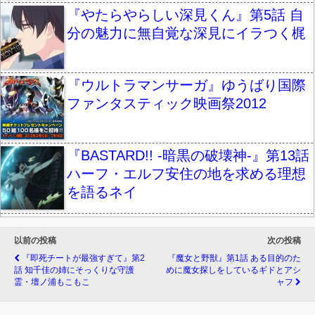
『やたらやらしい深見くん』第5話 自
分の魅力に無自覚な深見にイラつく梶
『ウルトラマンサーガ』ゆうばり国際
ファンタスティック映画祭2012
『BASTARD!! -暗黒の破壊神-』第13話
ハーフ・エルフ安住の地を求める理想
を語るネイ
以前の投稿
次の投稿
『即死チートが最強すぎて』第2
『魔女と野獣』第1話 ある目的のた
話 知千佳の姉にそっくりな守護
めに魔女探しをしているギドとアシ
霊・壇ノ浦もこもこ
ャフ