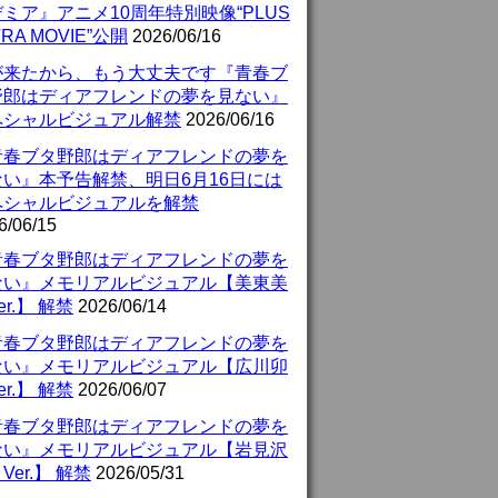
ミア』アニメ10周年特別映像“PLUS
TRA MOVIE”公開
2026/06/16
が来たから、もう大丈夫です『青春ブ
野郎はディアフレンドの夢を見ない』
ペシャルビジュアル解禁
2026/06/16
青春ブタ野郎はディアフレンドの夢を
ない』本予告解禁、明日6月16日には
ペシャルビジュアルを解禁
6/06/15
青春ブタ野郎はディアフレンドの夢を
ない』メモリアルビジュアル【美東美
er.】 解禁
2026/06/14
青春ブタ野郎はディアフレンドの夢を
ない』メモリアルビジュアル【広川卯
er.】 解禁
2026/06/07
青春ブタ野郎はディアフレンドの夢を
ない』メモリアルビジュアル【岩見沢
Ver.】 解禁
2026/05/31