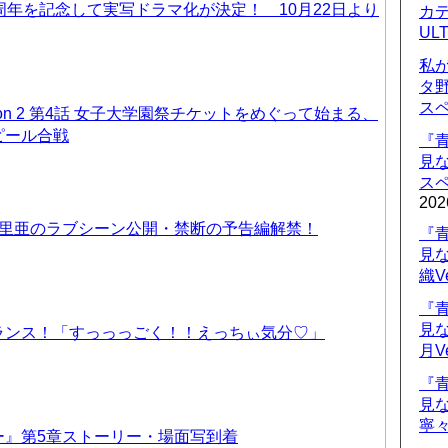
周年を記念して実写ドラマ化が決定！ 10月22日より
カデ
UL
私
タ
ス
on 2 第4話 女子大学園祭チケットをめぐって始まる、
ピール合戦
『
見
ス
202
優里亜のラブシーン公開・禁断の予告編解禁！
『
見
織V
『
見
ランス！「すっっっごく！！えっちぃ気分♡」
月V
『
見
寧々
ー』第5章ストーリー・場面写到着