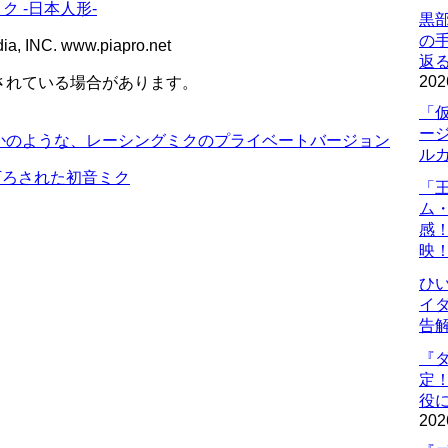
ミク -日本人形-
黒
の
a, INC. www.piapro.net
返
202
されている場合があります。
「
ー
かのような、レーシングミクのプライベートバージョン
ル
描き下ろされた初音ミク
「
ム
感
映
ひ
イダ
告
『
定
役に
202