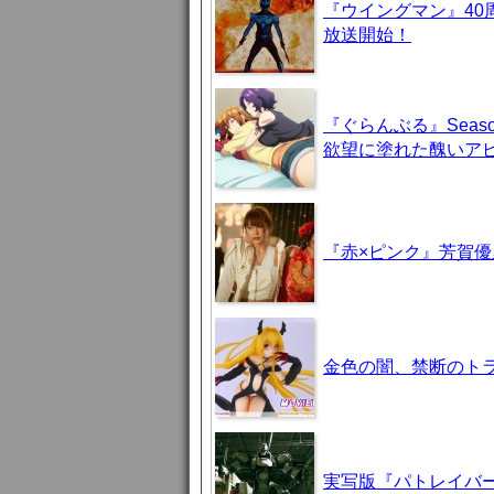
『ウイングマン』40
放送開始！
『ぐらんぶる』Seas
欲望に塗れた醜いア
『赤×ピンク』芳賀
金色の闇、禁断のト
実写版『パトレイバ