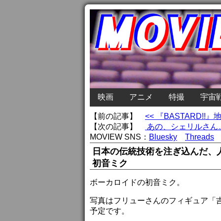
映画
アニメ
特撮
宇宙
【前の記事】
<< 『BASTARD
【次の記事】
あの、シェリルさん。
MOVIEW SNS：
Bluesky
Threads
日本の伝統技術を注ぎ込んだ、
初音ミク
ボーカロイドの初音ミク。
写真はフリューさんのフィギュア「吉徳×
予定です。