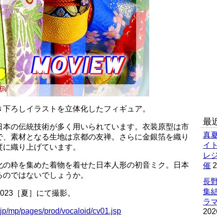
き下ろしイラストを立体化したフィギュア。
最
日本の伝統技術が多く用いられています。衣装原型は市
真
で、素材となる生地は京都の友禅。さらに金銀箔を織り
イ
度に織り上げています。
レ
化の粋を集めた着物を着せた日本人形の初音ミク。日本
催
2
るのではないでしょうか。
長野
集
2023［夏］にて撮影。
ラマ
.jp/mp/pages/prod/vocaloid/cv01.jsp
202