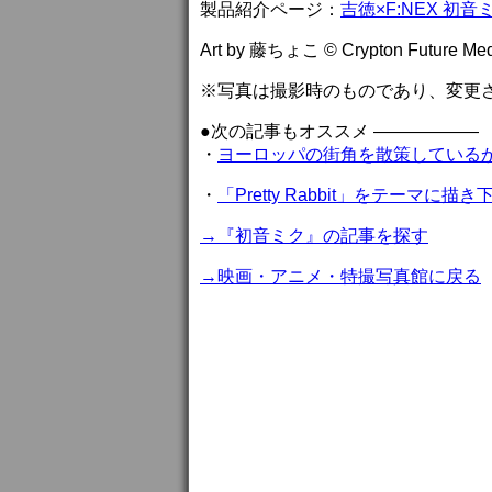
製品紹介ページ：
吉徳×F:NEX 初音
Art by 藤ちょこ © Crypton Future Medi
※写真は撮影時のものであり、変更
●次の記事もオススメ ——————
・
ヨーロッパの街角を散策している
・
「Pretty Rabbit」をテーマに
→『初音ミク』の記事を探す
→映画・アニメ・特撮写真館に戻る