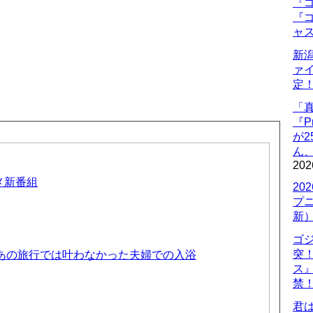
『ゴ
『ゴ
ャ
新
ァ
定
「
『P
が
ん
202
ニメ新番組
20
プ
新
ゴ
突
 あの旅行では叶わなかった夫婦での入浴
ス
禁
君