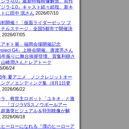
ジラ-0.0』最新特報映像解禁、前作
ジラ-1.0』キャスト続々続投、新キ
ストに田中 泯さん
2026/07/10
潟初開催！「仮面ライダーゼッツ フ
イナルステージ」全国5都市で開催決
！
2026/07/05
真アギト展」福岡会場開催記念
roject G4』上映会開催。唐渡亮さん
25年振りに舞台挨拶登壇、賀集利樹さ
、山崎潤さんとレアトーク
6/06/24
26年 夏アニメ ノンクレジットオー
ニング／エンディング集（8月1日更
）
2026/06/22
ジラ、救世主ロボット「ユキオ」と激
！ 『ゴジラVSスノウボールアー
』超激突ビジュアル＆特別映像が解
！
2026/06/18
はヒーローになれる『僕のヒーローア