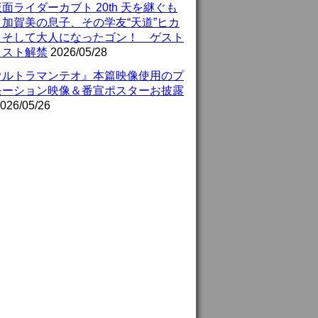
面ライダーカブト 20th 天を継ぐも
』加賀美の息子、その学友“天道”ヒカ
、そして大人になったゴン！ ゲスト
ャスト解禁
2026/05/28
ウルトラマンテオ』本篇映像使用のプ
モーション映像＆番宣ポスターお披露
026/05/26