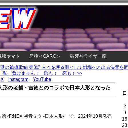
戦艦ヤマト
牙狼＜GARO＞
破牙神ライザー龍
!!』地獄の鎮魂歌編 第3話 人々を護る側として戦場へと出る決意を
私、負けません！ 歌も！ 恋も！ >>
X
Instagram
YouTube
人形の老舗・吉徳とのコラボで日本人形となった
日
2
9
F:NEX 初音ミク -日本人形-」で、2024年10月発売
16
23