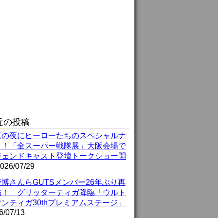
近の投稿
夏の夜にヒーローたちのスペシャルナ
ト！「全スーパー戦隊展」大阪会場で
ジェンドキャスト登壇トークショー開
026/07/29
博さんらGUTSメンバー26年ぶり再
結！ グリッターティガ降臨「ウルト
ンティガ30thプレミアムステージ」
6/07/13