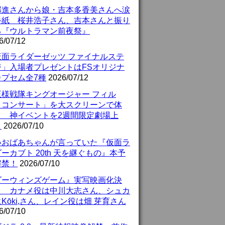
部進さんから娘・吉本多香美さんへ涙
手紙 桜井浩子さん、吉本さんと振り
る『ウルトラマン前夜祭』
6/07/12
仮面ライダーゼッツ ファイナルステ
ジ」入場者プレゼントはFSオリジナ
カプセム全7種
2026/07/12
王様戦隊キングオージャー フィル
・コンサート」を大スクリーンで体
！ 神イベントを2週間限定劇場上
！
2026/07/10
いおばあちゃんが言っていた『仮面ラ
ーカブト 20th 天を継ぐもの』本予
解禁！
2026/07/10
ダーウィンズゲーム』実写映画化決
！ カナメ役は中川大志さん、シュカ
Kōki,さん、レイン役は畑 芽育さん
6/07/10