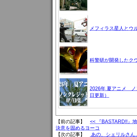
メフィラス星人とウ
科警研が開発したクウ
2026年 夏アニメ
日更新）
【前の記事】
<< 『BASTARD
決意を固めるヨーコ
【次の記事】
あの、シェリルさん。