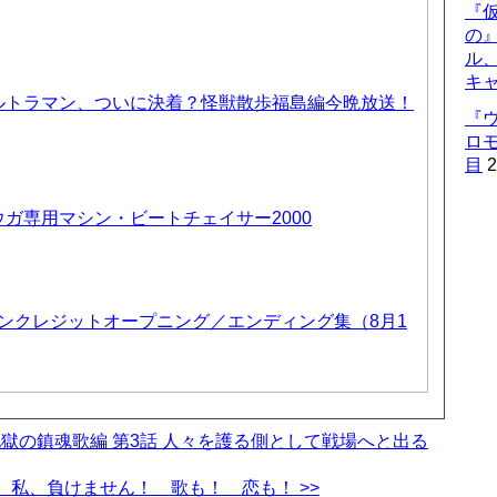
『仮
の
ル
キ
ルトラマン、ついに決着？怪獣散歩福島編今晩放送！
『
ロ
目
2
ガ専用マシン・ビートチェイサー2000
 ノンクレジットオープニング／エンディング集（8月1
!!』地獄の鎮魂歌編 第3話 人々を護る側として戦場へと出る
私、負けません！ 歌も！ 恋も！ >>