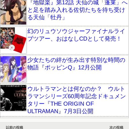
『地獄楽』第12話 天仙の城「蓬莱」へ
と足を踏み入れる佐切たちを待ち受け
る天仙「牡丹」
幻のリュウソウジャーファイナルライ
ブツアー、おはなしCDとして発売！
少女たちの絆が生み出す特別な時間の
物語『ポッピンQ』12月公開
ウルトラマンとは何なのか？ ウルト
ラマンシリーズ60周年記念ドキュメン
タリー『THE ORIGIN OF
ULTRAMAN』7月3日公開
以前の投稿
次の投稿