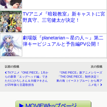
TVアニメ『暗殺教室』新キャストに宮
野真守、三宅健太が決定！
劇場版『planetarian～星の人～』第二
弾キービジュアルと予告編PV公開！
以前の投稿
次の投稿
TVアニメ『ONE PIECE』1月か
『ONE PIECE』新アニメシリーズ
らの新章「エッグヘッド編」でき
「THE ONE PIECE」制作決定！
ただにひろしさん＆大槻マキさん
東の海（イーストブルー）から再ア
が25年振り主題歌担当
ニメ化！