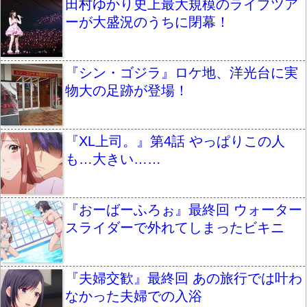
田村ゆかり史上最大規模のライブツア
ーが大盛況のうちに閉幕！
『シン・ゴジラ』ロケ地、洋光台に実
物大の足跡が登場！
『XL上司。』第4話 やっぱりこの人
も…大きい……
『おーばーふろぉ』最終回 ウォーター
スライダーで外れてしまったビキニ
『夫婦交歓』最終回 あの旅行では叶わ
なかった夫婦での入浴