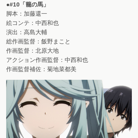
●#10「籠の馬」
脚本：加藤還一
絵コンテ：中西和也
演出：高島大輔
総作画監督：飯野まこと
作画監督：北原大地
アクション作画監督：中西和也
作画監督補佐：菊地菜都美