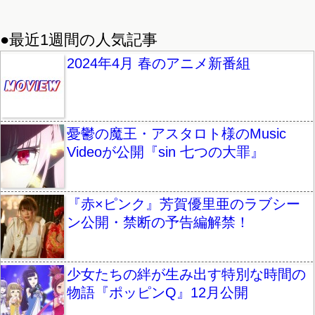
●最近1週間の人気記事
2024年4月 春のアニメ新番組
憂鬱の魔王・アスタロト様のMusic
Videoが公開『sin 七つの大罪』
『赤×ピンク』芳賀優里亜のラブシー
ン公開・禁断の予告編解禁！
少女たちの絆が生み出す特別な時間の
物語『ポッピンQ』12月公開