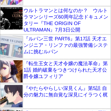
ウルトラマンとは何なのか？ ウルト
ラマンシリーズ60周年記念ドキュメン
タリー『THE ORIGIN OF
ULTRAMAN』7月3日公開
『ルパン三世 PART6』第17話 天才エ
ンジニア・リンファの最強警備システ
ムに挑むルパン
『転生王女と天才令嬢の魔法革命』第
1話 婚約破棄をつきつけられた天才公
爵令嬢ユフィリア
『やたらやらしい深見くん』第5話 自
分の魅力に無自覚な深見にイラつく梶