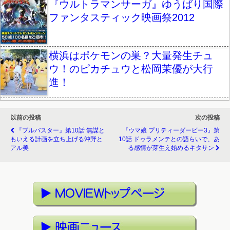
『ウルトラマンサーガ』ゆうばり国際
ファンタスティック映画祭2012
横浜はポケモンの巣？大量発生チュ
ウ！のピカチュウと松岡茉優が大行
進！
以前の投稿
次の投稿
『ブルバスター』第10話 無謀と
『ウマ娘 プリティーダービー3』第
もいえる計画を立ち上げる沖野と
10話 ドゥラメンテとの語らいで、あ
アル美
る感情が芽生え始めるキタサン