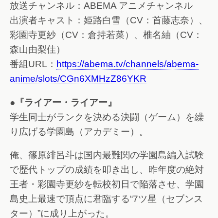
放送チャンネル：ABEMA アニメチャンネル
出演者キャスト：姫路白雪（CV：首藤志奈）、
彩園寺更紗（CV：倉持若菜）、椎名紬（CV：
森山由梨佳）
番組URL：
https://abema.tv/channels/abema-
anime/slots/CGn6XMHzZ86YKR
●『ライアー・ライアー』
学生同士がランクを決める決闘（ゲーム）を繰
り広げる学園島（アカデミー）。
俺、篠原緋呂斗は国内最難関の学園島編入試験
で歴代トップの成績を叩き出し、昨年度の絶対
王者・彩園寺更紗を転校初日で陥落させ、学園
島史上最速で頂点に君臨する“7ツ星（セブンス
ター）”に成り上がった。