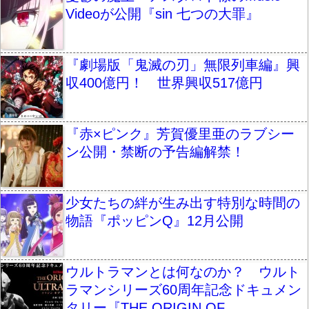
Videoが公開『sin 七つの大罪』
『劇場版「鬼滅の刃」無限列車編』興
収400億円！ 世界興収517億円
『赤×ピンク』芳賀優里亜のラブシー
ン公開・禁断の予告編解禁！
少女たちの絆が生み出す特別な時間の
物語『ポッピンQ』12月公開
ウルトラマンとは何なのか？ ウルト
ラマンシリーズ60周年記念ドキュメン
タリー『THE ORIGIN OF