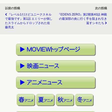
以前の投稿
次の投稿
『レベル1だけどユニークスキル
『EDENS ZERO』第2期第40話 神殿
で最強です』第1話 エミリーが倒し
の最深部の炎に行く手を阻まれ引き
たスライムからドロップされた佐
返すシキたち
藤亮太