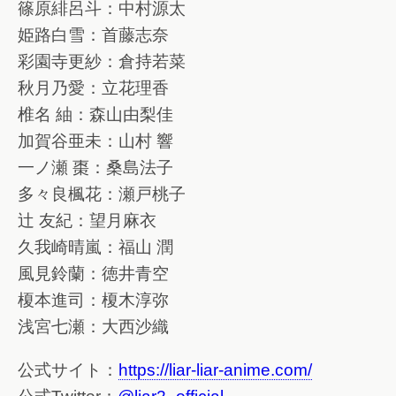
篠原緋呂斗：中村源太
姫路白雪：首藤志奈
彩園寺更紗：倉持若菜
秋月乃愛：立花理香
椎名 紬：森山由梨佳
加賀谷亜未：山村 響
一ノ瀬 棗：桑島法子
多々良楓花：瀬戸桃子
辻 友紀：望月麻衣
久我崎晴嵐：福山 潤
風見鈴蘭：徳井青空
榎本進司：榎木淳弥
浅宮七瀬：大西沙織
公式サイト：
https://liar-liar-anime.com/