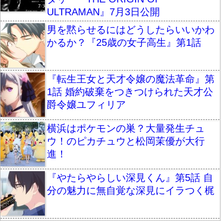
ULTRAMAN』7月3日公開
男を黙らせるにはどうしたらいいかわ
かるか？『25歳の女子高生』第1話
『転生王女と天才令嬢の魔法革命』第
1話 婚約破棄をつきつけられた天才公
爵令嬢ユフィリア
横浜はポケモンの巣？大量発生チュ
ウ！のピカチュウと松岡茉優が大行
進！
『やたらやらしい深見くん』第5話 自
分の魅力に無自覚な深見にイラつく梶