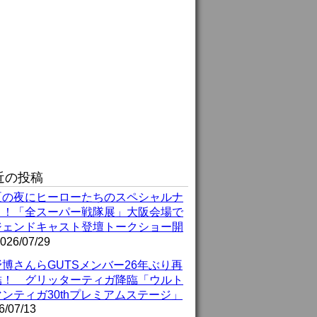
近の投稿
夏の夜にヒーローたちのスペシャルナ
ト！「全スーパー戦隊展」大阪会場で
ジェンドキャスト登壇トークショー開
026/07/29
博さんらGUTSメンバー26年ぶり再
結！ グリッターティガ降臨「ウルト
ンティガ30thプレミアムステージ」
6/07/13