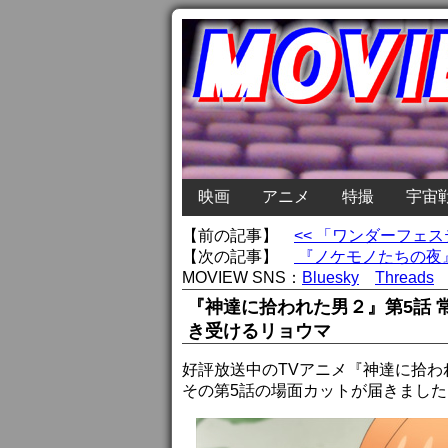
映画
アニメ
特撮
宇宙
【前の記事】
<< 「ワンダーフェ
【次の記事】
『ノケモノたちの夜』
MOVIEW SNS：
Bluesky
Threads
『神達に拾われた男２』第5話
き受けるリョウマ
好評放送中のTVアニメ『神達に拾わ
その第5話の場面カットが届きました