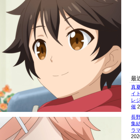
最
真
イ
レ
催
2
長野
集
ラマ
202