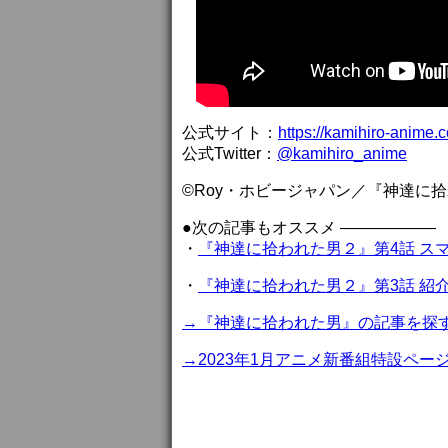
公式サイト：
https://kamihiro-anime.
公式Twitter：
@kamihiro_anime
©Roy・ホビージャパン／『神達に
●次の記事もオススメ ——————
・
『神達に拾われた男２』第4話 ス
・
『神達に拾われた男２』第3話 紹
→『神達に拾われた男』の記事を探
→2023年1月アニメ新番組特設ペー