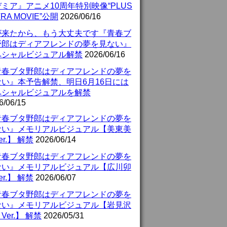
ミア』アニメ10周年特別映像“PLUS
TRA MOVIE”公開
2026/06/16
が来たから、もう大丈夫です『青春ブ
野郎はディアフレンドの夢を見ない』
ペシャルビジュアル解禁
2026/06/16
青春ブタ野郎はディアフレンドの夢を
ない』本予告解禁、明日6月16日には
ペシャルビジュアルを解禁
6/06/15
青春ブタ野郎はディアフレンドの夢を
ない』メモリアルビジュアル【美東美
er.】 解禁
2026/06/14
青春ブタ野郎はディアフレンドの夢を
ない』メモリアルビジュアル【広川卯
er.】 解禁
2026/06/07
青春ブタ野郎はディアフレンドの夢を
ない』メモリアルビジュアル【岩見沢
Ver.】 解禁
2026/05/31