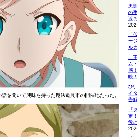
黒
の
返
202
「
ー
ル
「
ム
感
映
ひ
イダ
の話を聞いて興味を持った魔法道具市の開催地だった。
告
『
定
役に
202