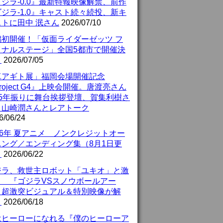
ジラ-0.0』最新特報映像解禁、前作
ジラ-1.0』キャスト続々続投、新キ
ストに田中 泯さん
2026/07/10
潟初開催！「仮面ライダーゼッツ フ
イナルステージ」全国5都市で開催決
！
2026/07/05
真アギト展」福岡会場開催記念
roject G4』上映会開催。唐渡亮さん
25年振りに舞台挨拶登壇、賀集利樹さ
、山崎潤さんとレアトーク
6/06/24
26年 夏アニメ ノンクレジットオー
ニング／エンディング集（8月1日更
）
2026/06/22
ジラ、救世主ロボット「ユキオ」と激
！ 『ゴジラVSスノウボールアー
』超激突ビジュアル＆特別映像が解
！
2026/06/18
はヒーローになれる『僕のヒーローア