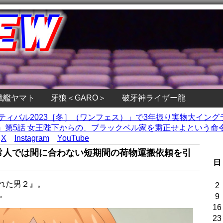
戦艦ヤマト
牙狼＜GARO＞
破牙神ライザー龍
スティバル2023［冬］（ワンフェス）」で3年振り実物大イン
第5話 女王陛下からの、ブラックベル家を粛正せよという命令 
X
Instagram
YouTube
 常人では間に合わない短期間の荷物運搬依頼を引
日
れた男２』。
2
。
9
16
23