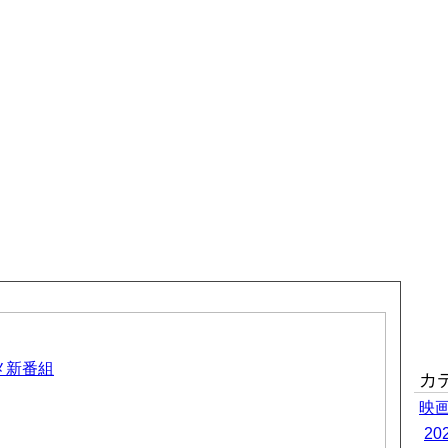
ニメ新番組
カ
映
2