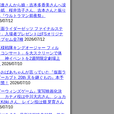
部進さんから娘・吉本多香美さんへ涙
手紙 桜井浩子さん、吉本さんと振り
る『ウルトラマン前夜祭』
6/07/12
仮面ライダーゼッツ ファイナルステ
ジ」入場者プレゼントはFSオリジナ
カプセム全7種
2026/07/12
王様戦隊キングオージャー フィル
・コンサート」を大スクリーンで体
！ 神イベントを2週間限定劇場上
！
2026/07/10
いおばあちゃんが言っていた『仮面ラ
ーカブト 20th 天を継ぐもの』本予
解禁！
2026/07/10
ダーウィンズゲーム』実写映画化決
！ カナメ役は中川大志さん、シュカ
Kōki,さん、レイン役は畑 芽育さん
6/07/10