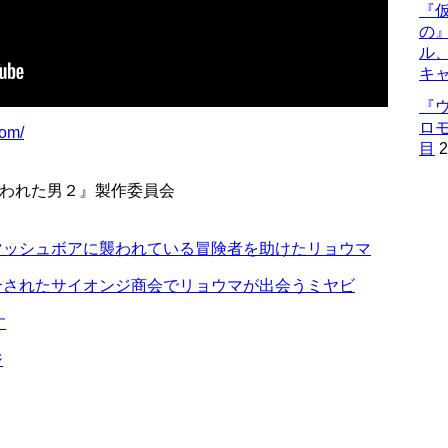
『仮
の
ル
キ
『
ロ
com/
目
2
拾われた男２』製作委員会
マッシュボアに襲われている冒険者を助けたリョウマ
介されたサイオンジ商会でリョウマが出会うミヤビ
す
ジ