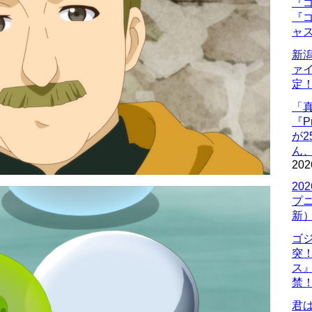
『ゴ
『ゴ
ャ
新
ァ
定
「
『P
が
ん
202
20
プ
新
ゴ
突
ス
禁
君