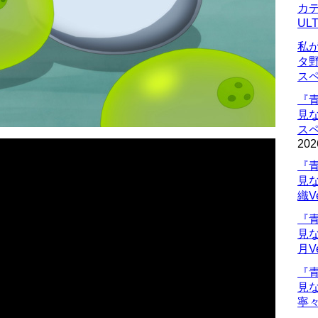
カデ
UL
私
タ
ス
『
見
ス
202
『
見
織V
『
見
月V
『
見
寧々