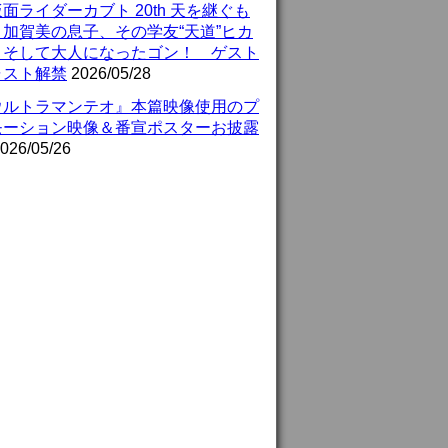
面ライダーカブト 20th 天を継ぐも
』加賀美の息子、その学友“天道”ヒカ
、そして大人になったゴン！ ゲスト
ャスト解禁
2026/05/28
ウルトラマンテオ』本篇映像使用のプ
モーション映像＆番宣ポスターお披露
026/05/26