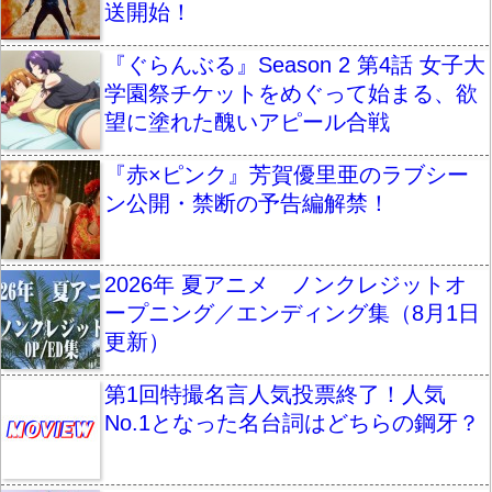
送開始！
『ぐらんぶる』Season 2 第4話 女子大
学園祭チケットをめぐって始まる、欲
望に塗れた醜いアピール合戦
『赤×ピンク』芳賀優里亜のラブシー
ン公開・禁断の予告編解禁！
2026年 夏アニメ ノンクレジットオ
ープニング／エンディング集（8月1日
更新）
第1回特撮名言人気投票終了！人気
No.1となった名台詞はどちらの鋼牙？