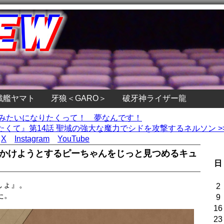
戦艦ヤマト
牙狼＜GARO＞
破牙神ライザー龍
んみたいになりたくって！ 夢なんです！
くて』第14話 聖域の強大な魔力でシドを攻撃するネルソン >
X
Instagram
YouTube
出かけようとするピーちゃんをじっと見つめるキュ
日
しょ』。
2
た。
9
16
23