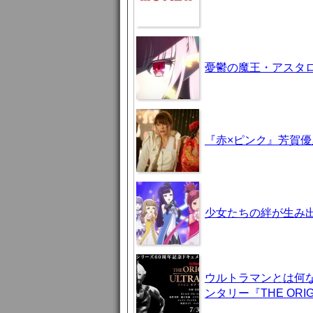
憂鬱の魔王・アスタロト様
『赤×ピンク』芳賀
少女たちの絆が生み出
ウルトラマンとは何
ンタリー『THE ORIG