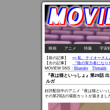
映画
アニメ
特撮
宇宙
【前の記事】
<< 私、テイオーさ
【次の記事】
『陰の実力者になりた
MOVIEW SNS：
Bluesky
Threads
『夜は猫といっしょ』第29話 
ルガ
好評配信中のアニメ『夜は猫といっ
その第29話の場面カットが届きまし