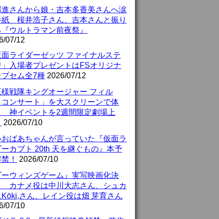
部進さんから娘・吉本多香美さんへ涙
手紙 桜井浩子さん、吉本さんと振り
る『ウルトラマン前夜祭』
6/07/12
仮面ライダーゼッツ ファイナルステ
ジ」入場者プレゼントはFSオリジナ
カプセム全7種
2026/07/12
王様戦隊キングオージャー フィル
・コンサート」を大スクリーンで体
！ 神イベントを2週間限定劇場上
！
2026/07/10
いおばあちゃんが言っていた『仮面ラ
ーカブト 20th 天を継ぐもの』本予
解禁！
2026/07/10
ダーウィンズゲーム』実写映画化決
！ カナメ役は中川大志さん、シュカ
Kōki,さん、レイン役は畑 芽育さん
6/07/10