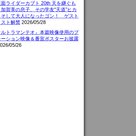
面ライダーカブト 20th 天を継ぐも
』加賀美の息子、その学友“天道”ヒカ
、そして大人になったゴン！ ゲスト
ャスト解禁
2026/05/28
ウルトラマンテオ』本篇映像使用のプ
モーション映像＆番宣ポスターお披露
026/05/26