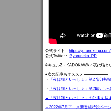
公式サイト：
https://yoruneko-pr.com/
公式Twitter：
@yoruneko_PR
©キュルZ・KADOKAWA／夜は猫と
●次の記事もオススメ ——————
・
『夜は猫といっしょ』第27話 映
・
『夜は猫といっしょ』第26話 し
→『夜は猫といっしょ』の記事を探
→2022年7月アニメ新番組特設ペー