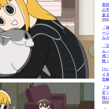
黒
の
返
202
「
ー
ル
「
ム
感
映
ひ
イダ
告
『
定
役に
202