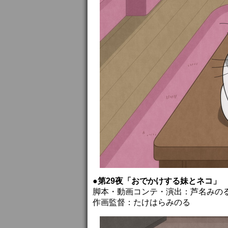
●第29夜「おでかけする妹とネコ」
脚本・動画コンテ・演出：芦名みの
作画監督：たけはらみのる