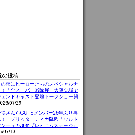
近の投稿
夏の夜にヒーローたちのスペシャルナ
ト！「全スーパー戦隊展」大阪会場で
ジェンドキャスト登壇トークショー開
026/07/29
博さんらGUTSメンバー26年ぶり再
結！ グリッターティガ降臨「ウルト
ンティガ30thプレミアムステージ」
6/07/13