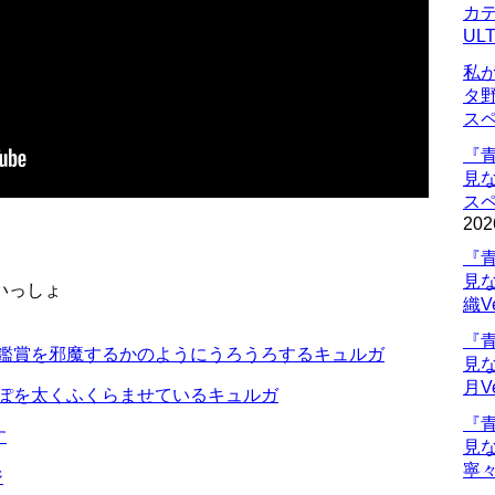
カデ
UL
私
タ
ス
『
見
ス
202
『
見
いっしょ
織V
『
画鑑賞を邪魔するかのようにうろうろするキュルガ
見
月V
っぽを太くふくらませているキュルガ
『
す
見
寧々
ジ