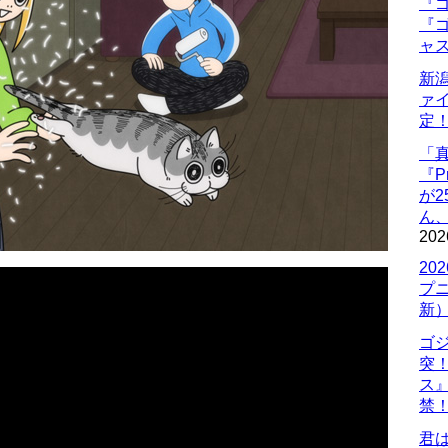
『ゴ
『ゴ
ャ
新
ァ
定
「
『P
が
ん
202
20
プ
新
ゴ
突
ス
禁
君