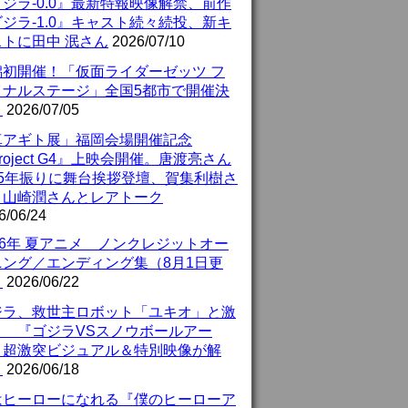
ジラ-0.0』最新特報映像解禁、前作
ジラ-1.0』キャスト続々続投、新キ
ストに田中 泯さん
2026/07/10
潟初開催！「仮面ライダーゼッツ フ
イナルステージ」全国5都市で開催決
！
2026/07/05
真アギト展」福岡会場開催記念
roject G4』上映会開催。唐渡亮さん
25年振りに舞台挨拶登壇、賀集利樹さ
、山崎潤さんとレアトーク
6/06/24
26年 夏アニメ ノンクレジットオー
ニング／エンディング集（8月1日更
）
2026/06/22
ジラ、救世主ロボット「ユキオ」と激
！ 『ゴジラVSスノウボールアー
』超激突ビジュアル＆特別映像が解
！
2026/06/18
はヒーローになれる『僕のヒーローア