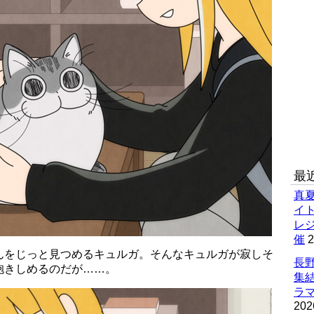
最
真
イ
レ
催
2
んをじっと見つめるキュルガ。そんなキュルガが寂しそ
長野
抱きしめるのだが……。
集
ラマ
202