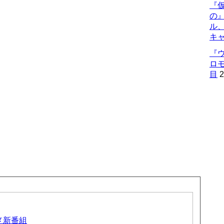
『仮
の
ル
キ
『
ロ
目
2
ニメ新番組