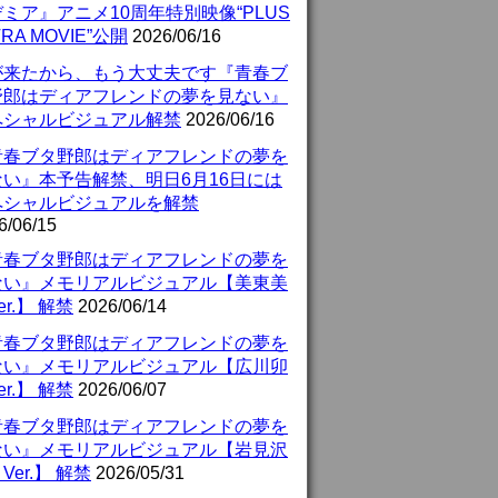
ミア』アニメ10周年特別映像“PLUS
TRA MOVIE”公開
2026/06/16
が来たから、もう大丈夫です『青春ブ
野郎はディアフレンドの夢を見ない』
ペシャルビジュアル解禁
2026/06/16
青春ブタ野郎はディアフレンドの夢を
ない』本予告解禁、明日6月16日には
ペシャルビジュアルを解禁
6/06/15
青春ブタ野郎はディアフレンドの夢を
ない』メモリアルビジュアル【美東美
er.】 解禁
2026/06/14
青春ブタ野郎はディアフレンドの夢を
ない』メモリアルビジュアル【広川卯
er.】 解禁
2026/06/07
青春ブタ野郎はディアフレンドの夢を
ない』メモリアルビジュアル【岩見沢
Ver.】 解禁
2026/05/31