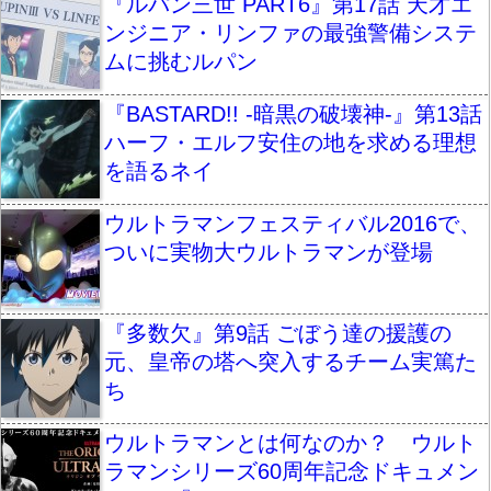
『ルパン三世 PART6』第17話 天才エ
ンジニア・リンファの最強警備システ
ムに挑むルパン
『BASTARD!! -暗黒の破壊神-』第13話
ハーフ・エルフ安住の地を求める理想
を語るネイ
ウルトラマンフェスティバル2016で、
ついに実物大ウルトラマンが登場
『多数欠』第9話 ごぼう達の援護の
元、皇帝の塔へ突入するチーム実篤た
ち
ウルトラマンとは何なのか？ ウルト
ラマンシリーズ60周年記念ドキュメン