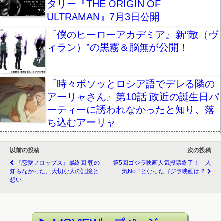
タリー『THE ORIGIN OF
ULTRAMAN』7月3日公開
『僕のヒーローアカデミア』新“敵（ヴ
ィラン）”の黒霧＆脳無が公開！
『時々ボソッとロシア語でデレる隣の
アーリャさん』第10話 政近の誕生日パ
ーティーに誘われなかったと知り、落
ち込むアーリャ
以前の投稿
次の投稿
『恋愛フロップス』最終回 朝の
第5回ゴジラ映画人気投票終了！ 人
知らなかった、大切な人の記憶と
気No.1となったゴジラ映画は？
想い