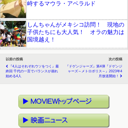
峙するマウラ・アベラルド
しんちゃんがメキシコ訪問！ 現地の
子供たちにも大人気！ オラの魅力は
国境越え！
以前の投稿
次の投稿
『4人はそれぞれウソをつく』最
『ドゲンジャーズ』第4弾『ドゲンジ
終回 千代の一言でバランスが崩れ
ャーズ～メトロポリス～』2023年4
始める4人
月放送開始！