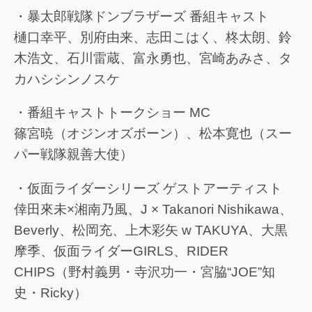
・暴太郎戦隊ドンブラザーズ 番組キャスト
樋口幸平、別府由来、志田こはく、柊太朗、鈴
木浩文、石川雷蔵、富永勇也、宮崎あみさ、タ
カハシシンノスケ
・番組キャストトークショー MC
篠宮暁（オジンオズボーン）、松本寛也（スー
パー戦隊親善大使）
・仮面ライダーシリーズ ゲストアーティスト
倖田來未×湘南乃風、J × Takanori Nishikawa、
Beverly、松岡充、上木彩矢 w TAKUYA、大黒
摩季、仮面ライダーGIRLS、RIDER
CHIPS（野村義男・寺沢功一・宮脇“JOE”知
史・Ricky）