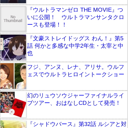
『ウルトラマンゼロ THE MOVIE』つ
いに公開！ ウルトラマンサンタクロ
ースも登場！！
『文豪ストレイドッグス わん！』第5
話 何かと多感な中学2年生・太宰と中
也
フジ、アンヌ、レナ、アリサ。ウルフ
ェスでウルトラヒロイントークショー
幻のリュウソウジャーファイナルライ
ブツアー、おはなしCDとして発売！
『シャドウバース』第32話 ルシアと対