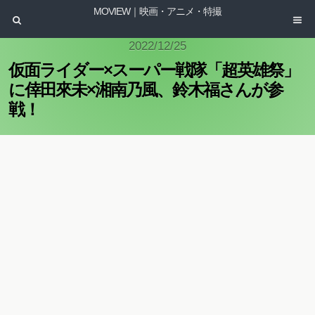
MOVIEW｜映画・アニメ・特撮
2022/12/25
仮面ライダー×スーパー戦隊「超英雄祭」
に倖田來未×湘南乃風、鈴木福さんが参
戦！