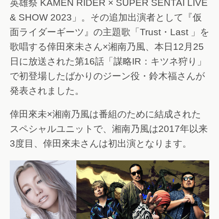
英雄祭 KAMEN RIDER × SUPER SENTAI LIVE
& SHOW 2023」。その追加出演者として『仮
面ライダーギーツ』の主題歌「Trust・Last 」を
歌唱する倖田來未さん×湘南乃風、本日12月25
日に放送された第16話「謀略IR：キツネ狩り」
で初登場したばかりのジーン役・鈴木福さんが
発表されました。
倖田來未×湘南乃風は番組のために結成された
スペシャルユニットで、湘南乃風は2017年以来
3度目、倖田來未さんは初出演となります。