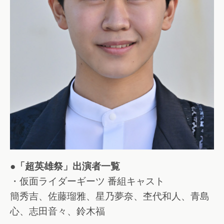
●「超英雄祭」出演者一覧
・仮面ライダーギーツ 番組キャスト
簡秀吉、佐藤瑠雅、星乃夢奈、杢代和人、青島
心、志田音々、鈴木福