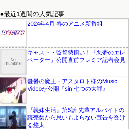
●最近1週間の人気記事
2024年4月 春のアニメ新番組
キャスト・監督勢揃い！『悪夢のエレ
ベーター』公開直前プレミア記者会見
憂鬱の魔王・アスタロト様のMusic
Videoが公開『sin 七つの大罪』
『義妹生活』第5話 先輩アルバイトの
読売栞から思いもよらない宣告を受け
る悠太