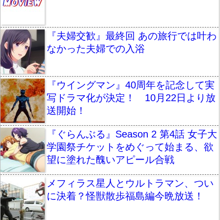
『夫婦交歓』最終回 あの旅行では叶わ
なかった夫婦での入浴
『ウイングマン』40周年を記念して実
写ドラマ化が決定！ 10月22日より放
送開始！
『ぐらんぶる』Season 2 第4話 女子大
学園祭チケットをめぐって始まる、欲
望に塗れた醜いアピール合戦
メフィラス星人とウルトラマン、つい
に決着？怪獣散歩福島編今晩放送！