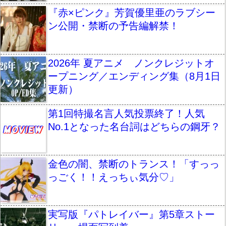
『赤×ピンク』芳賀優里亜のラブシー
ン公開・禁断の予告編解禁！
2026年 夏アニメ ノンクレジットオ
ープニング／エンディング集（8月1日
更新）
第1回特撮名言人気投票終了！人気
No.1となった名台詞はどちらの鋼牙？
金色の闇、禁断のトランス！「すっっ
っごく！！えっちぃ気分♡」
実写版『パトレイバー』第5章ストー