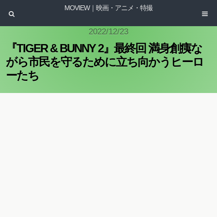
MOVIEW｜映画・アニメ・特撮
2022/12/23
『TIGER & BUNNY 2』最終回 満身創痍な
がら市民を守るために立ち向かうヒーロ
ーたち