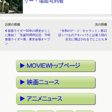
リー・場面写到着
以前の投稿
次の投稿
仮面ライダー50年の歴史がここ
『令和のデ・ジ・キャラット』第12
に集結！「生誕50周年記念 THE
話 いつものアキハバラとは違う別の
仮面ライダー展」東京会場オープ
次元に飛ばされるでじこたち
ン