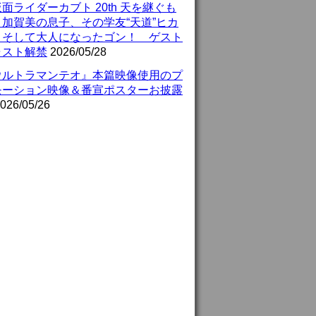
面ライダーカブト 20th 天を継ぐも
』加賀美の息子、その学友“天道”ヒカ
、そして大人になったゴン！ ゲスト
ャスト解禁
2026/05/28
ウルトラマンテオ』本篇映像使用のプ
モーション映像＆番宣ポスターお披露
026/05/26