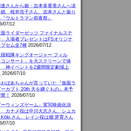
部進さんから娘・吉本多香美さんへ涙
手紙 桜井浩子さん、吉本さんと振り
る『ウルトラマン前夜祭』
6/07/12
仮面ライダーゼッツ ファイナルステ
ジ」入場者プレゼントはFSオリジナ
カプセム全7種
2026/07/12
王様戦隊キングオージャー フィル
・コンサート」を大スクリーンで体
！ 神イベントを2週間限定劇場上
！
2026/07/10
いおばあちゃんが言っていた『仮面ラ
ーカブト 20th 天を継ぐもの』本予
解禁！
2026/07/10
ダーウィンズゲーム』実写映画化決
！ カナメ役は中川大志さん、シュカ
Kōki,さん、レイン役は畑 芽育さん
6/07/10