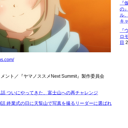
『仮
の
ル
キ
『
ロ
目
2
ns.com/
ント／『ヤマノススメNext Summit』製作委員会
』第11話 ついにやってきた、富士山への再チャレンジ
』第10話 終業式の日に天覧山で写真を撮るリーダーに選ばれ