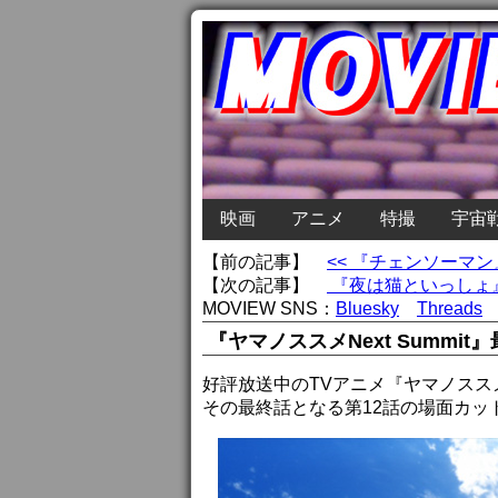
映画
アニメ
特撮
宇宙
【前の記事】
<< 『チェンソーマ
【次の記事】
『夜は猫といっしょ』
MOVIEW SNS：
Bluesky
Threads
『ヤマノススメNext Summ
好評放送中のTVアニメ『ヤマノススメNe
その最終話となる第12話の場面カッ