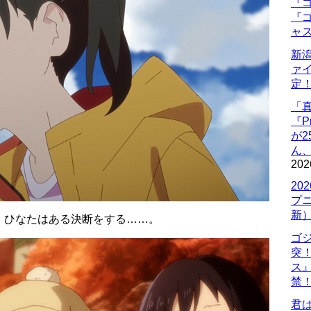
『ゴ
『ゴ
ャ
新
ァ
定
「
『P
が
ん
202
20
プ
新
、ひなたはある決断をする……。
ゴ
突
ス
禁
君