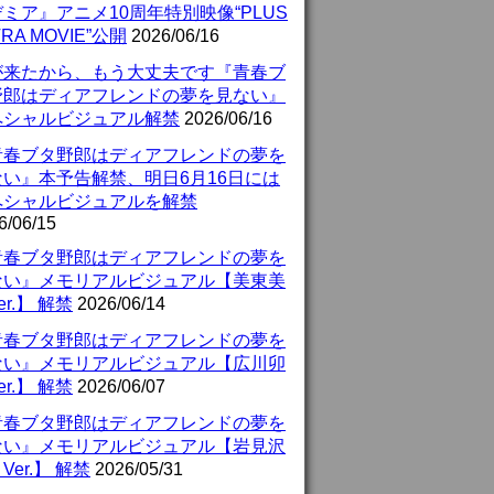
ミア』アニメ10周年特別映像“PLUS
TRA MOVIE”公開
2026/06/16
が来たから、もう大丈夫です『青春ブ
野郎はディアフレンドの夢を見ない』
ペシャルビジュアル解禁
2026/06/16
青春ブタ野郎はディアフレンドの夢を
ない』本予告解禁、明日6月16日には
ペシャルビジュアルを解禁
6/06/15
青春ブタ野郎はディアフレンドの夢を
ない』メモリアルビジュアル【美東美
er.】 解禁
2026/06/14
青春ブタ野郎はディアフレンドの夢を
ない』メモリアルビジュアル【広川卯
er.】 解禁
2026/06/07
青春ブタ野郎はディアフレンドの夢を
ない』メモリアルビジュアル【岩見沢
Ver.】 解禁
2026/05/31