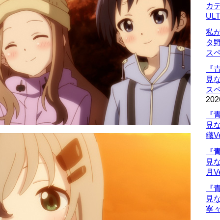
カデ
UL
私
タ
ス
『
見
ス
202
『
見
織V
『
見
月V
『
見
寧々