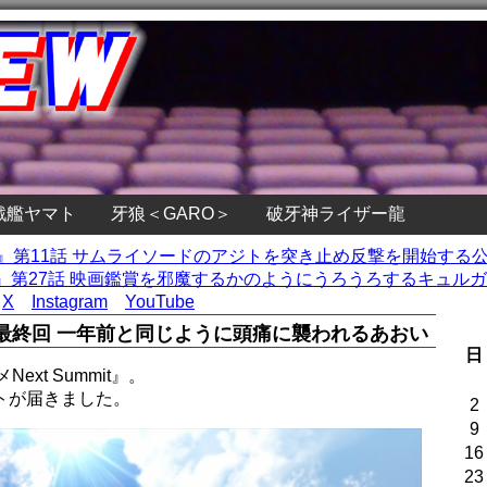
戦艦ヤマト
牙狼＜GARO＞
破牙神ライザー龍
ン』第11話 サムライソードのアジトを突き止め反撃を開始する
第27話 映画鑑賞を邪魔するかのようにうろうろするキュルガ 
X
Instagram
YouTube
it』最終回 一年前と同じように頭痛に襲われるあおい
日
xt Summit』。
トが届きました。
2
9
16
23