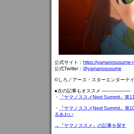
公式サイト：
https://yamanosusume-
公式Twitter：
@yamanosusume
©しろ／アース・スターエンターテイメ
●次の記事もオススメ ——————
・
『ヤマノススメNext Summit
・
『ヤマノススメNext Summit
るあおい
→『ヤマノススメ』の記事を探す