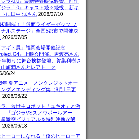
ジラ-0.0』最新特報映像解禁、前作
ジラ-1.0』キャスト続々続投、新キ
ストに田中 泯さん
2026/07/10
潟初開催！「仮面ライダーゼッツ フ
イナルステージ」全国5都市で開催決
！
2026/07/05
真アギト展」福岡会場開催記念
roject G4』上映会開催。唐渡亮さん
25年振りに舞台挨拶登壇、賀集利樹さ
、山崎潤さんとレアトーク
6/06/24
26年 夏アニメ ノンクレジットオー
ニング／エンディング集（8月1日更
）
2026/06/22
ジラ、救世主ロボット「ユキオ」と激
！ 『ゴジラVSスノウボールアー
』超激突ビジュアル＆特別映像が解
！
2026/06/18
はヒーローになれる『僕のヒーローア