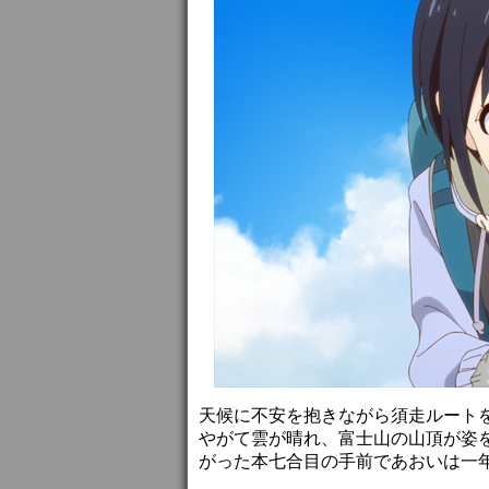
天候に不安を抱きながら須走ルート
やがて雲が晴れ、富士山の山頂が姿
がった本七合目の手前であおいは一