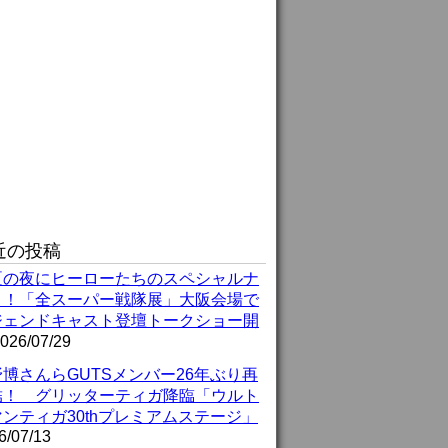
近の投稿
夏の夜にヒーローたちのスペシャルナ
ト！「全スーパー戦隊展」大阪会場で
ジェンドキャスト登壇トークショー開
026/07/29
博さんらGUTSメンバー26年ぶり再
結！ グリッターティガ降臨「ウルト
ンティガ30thプレミアムステージ」
6/07/13