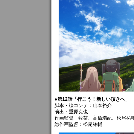
●第12話「行こう！新しい頂きへ」
脚本・絵コンテ：山本裕介
演出：重原克也
作画監督：牧茶、髙橋瑞紀、松尾祐
総作画監督：松尾祐輔