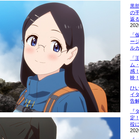
黒
の
返
202
「
ー
ル
「
ム
感
映
ひ
イダ
告
『
定
役に
202