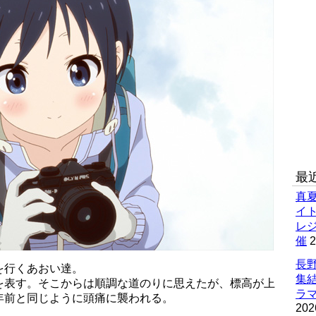
最
真
イ
レ
催
2
長野
を行くあおい達。
集
を表す。そこからは順調な道のりに思えたが、標高が上
ラマ
年前と同じように頭痛に襲われる。
202