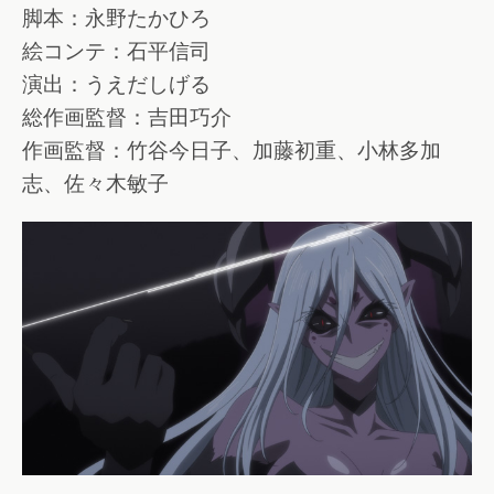
脚本：永野たかひろ
絵コンテ：石平信司
演出：うえだしげる
総作画監督：吉田巧介
作画監督：竹谷今日子、加藤初重、小林多加
志、佐々木敏子