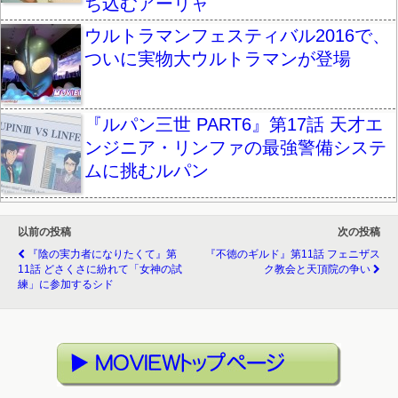
ち込むアーリャ
ウルトラマンフェスティバル2016で、
ついに実物大ウルトラマンが登場
『ルパン三世 PART6』第17話 天才エ
ンジニア・リンファの最強警備システ
ムに挑むルパン
以前の投稿
次の投稿
『陰の実力者になりたくて』第
『不徳のギルド』第11話 フェニザス
11話 どさくさに紛れて「女神の試
ク教会と天頂院の争い
練」に参加するシド