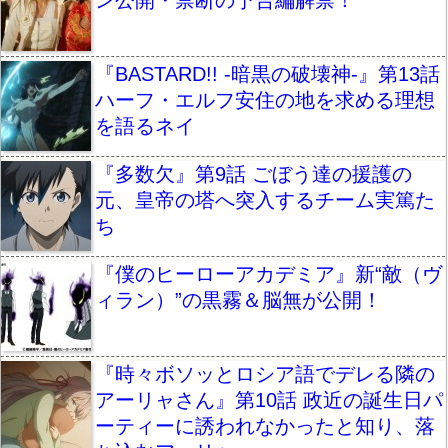
ン公開・禁断の予告編解禁！
『BASTARD!! -暗黒の破壊神-』第13話
ハーフ・エルフ安住の地を求める理想
を語るネイ
『多数欠』第9話 ごぼう達の援護の
元、皇帝の塔へ突入するチーム実篤た
ち
『僕のヒーローアカデミア』新“敵（ヴ
ィラン）”の黒霧＆脳無が公開！
『時々ボソッとロシア語でデレる隣の
アーリャさん』第10話 政近の誕生日パ
ーティーに誘われなかったと知り、落