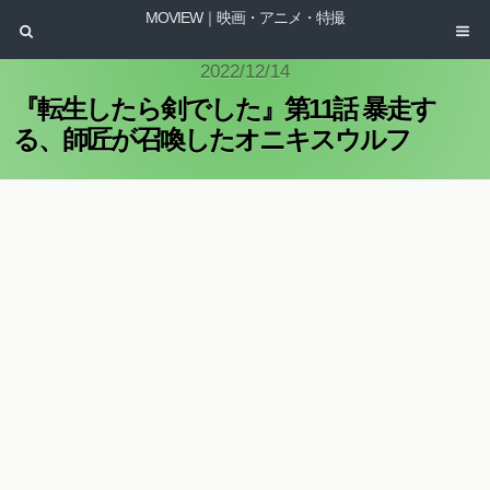
MOVIEW｜映画・アニメ・特撮
2022/12/14
『転生したら剣でした』第11話 暴走す
る、師匠が召喚したオニキスウルフ