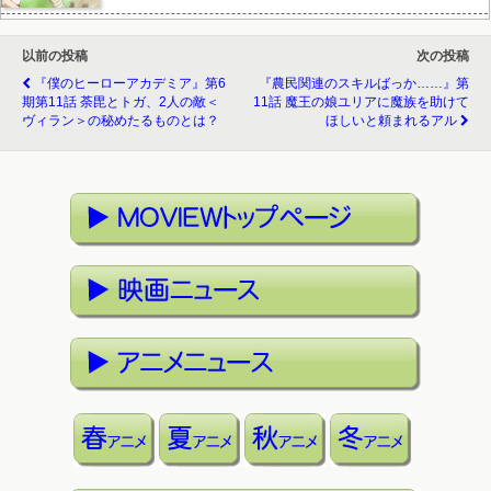
以前の投稿
次の投稿
『僕のヒーローアカデミア』第6
『農民関連のスキルばっか……』第
期第11話 荼毘とトガ、2人の敵＜
11話 魔王の娘ユリアに魔族を助けて
ヴィラン＞の秘めたるものとは？
ほしいと頼まれるアル