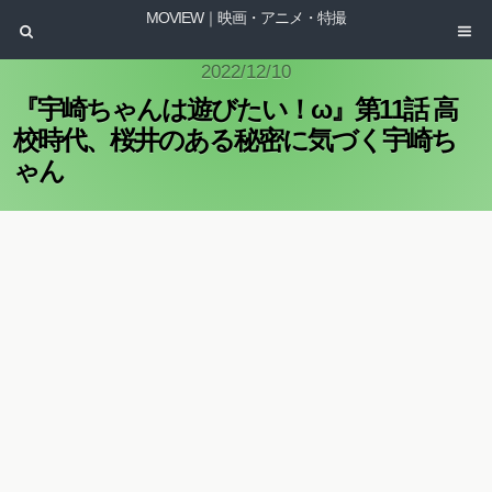
MOVIEW｜映画・アニメ・特撮
2022/12/10
『宇崎ちゃんは遊びたい！ω』第11話 高
校時代、桜井のある秘密に気づく宇崎ち
ゃん