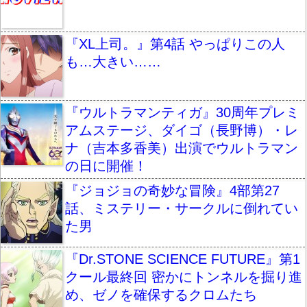
『XL上司。』第4話 やっぱりこの人
も…大きい……
『ウルトラマンティガ』30周年プレミ
アムステージ、ダイゴ（長野博）・レ
ナ（吉本多香美）出演でウルトラマン
の日に開催！
『ジョジョの奇妙な冒険』4部第27
話、ミステリー・サークルに倒れてい
た男
『Dr.STONE SCIENCE FUTURE』第1
クール最終回 密かにトンネルを掘り進
め、ゼノを確保するクロムたち