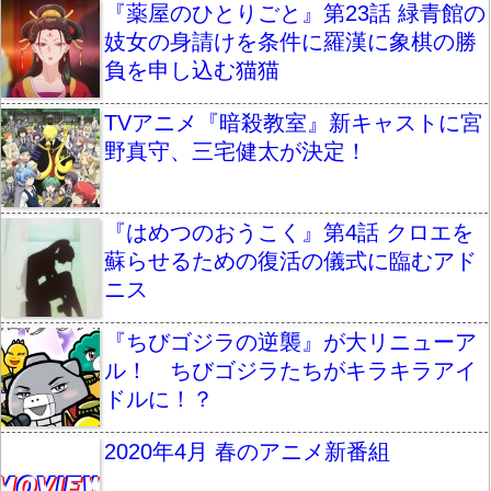
『薬屋のひとりごと』第23話 緑青館の
妓女の身請けを条件に羅漢に象棋の勝
負を申し込む猫猫
TVアニメ『暗殺教室』新キャストに宮
野真守、三宅健太が決定！
『はめつのおうこく』第4話 クロエを
蘇らせるための復活の儀式に臨むアド
ニス
『ちびゴジラの逆襲』が大リニューア
ル！ ちびゴジラたちがキラキラアイ
ドルに！？
2020年4月 春のアニメ新番組