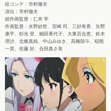
絵コンテ：市村徹夫
演出：市村徹夫
総作画監督：仁井 学
作画監督：水野紗世、宮崎 司、三好有香、矢野
康平、杉光 登、鍋田香代子、大東百合恵、鈴木
理沙、北條真純、中山みゆき、高橋陸斗、稲熊
一晃、佐藤 好、合田真さ美