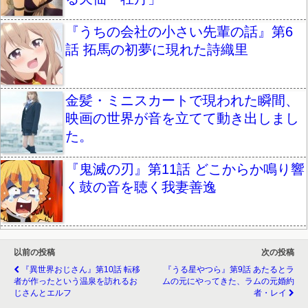
『うちの会社の小さい先輩の話』第6
話 拓馬の初夢に現れた詩織里
金髪・ミニスカートで現われた瞬間、
映画の世界が音を立てて動き出しまし
た。
『鬼滅の刃』第11話 どこからか鳴り響
く鼓の音を聴く我妻善逸
以前の投稿
次の投稿
『異世界おじさん』第10話 転移
『うる星やつら』第9話 あたるとラ
者が作ったという温泉を訪れるお
ムの元にやってきた、ラムの元婚約
じさんとエルフ
者・レイ