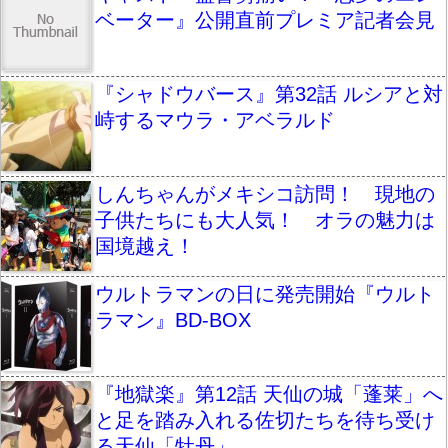
ベーター』公開直前プレミア記者会見
『シャドウバース』第32話 ルシアと対
峙するマウラ・アベラルド
しんちゃんがメキシコ訪問！ 現地の
子供たちにも大人気！ オラの魅力は
国境越え！
ウルトラマンの日に発売開始『ウルト
ラマン』BD-BOX
『地獄楽』第12話 天仙の城「蓬莱」へ
と足を踏み入れる佐切たちを待ち受け
る天仙「牡丹」