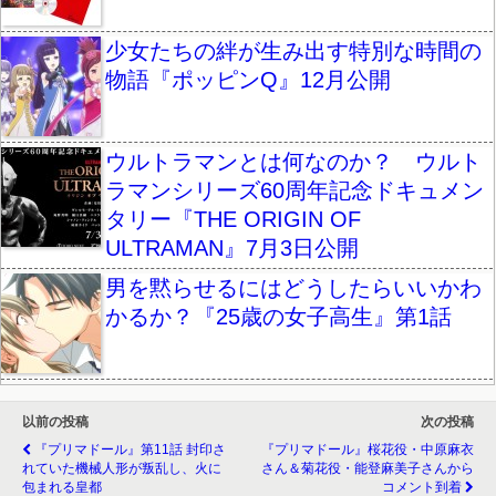
少女たちの絆が生み出す特別な時間の
物語『ポッピンQ』12月公開
ウルトラマンとは何なのか？ ウルト
ラマンシリーズ60周年記念ドキュメン
タリー『THE ORIGIN OF
ULTRAMAN』7月3日公開
男を黙らせるにはどうしたらいいかわ
かるか？『25歳の女子高生』第1話
以前の投稿
次の投稿
『プリマドール』第11話 封印さ
『プリマドール』桜花役・中原麻衣
れていた機械人形が叛乱し、火に
さん＆菊花役・能登麻美子さんから
包まれる皇都
コメント到着