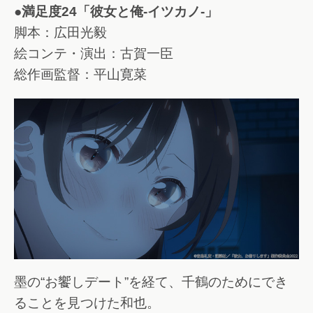
●満足度24「彼女と俺-イツカノ-」
脚本：広田光毅
絵コンテ・演出：古賀一臣
総作画監督：平山寛菜
墨の“お饗しデート”を経て、千鶴のためにでき
ることを見つけた和也。