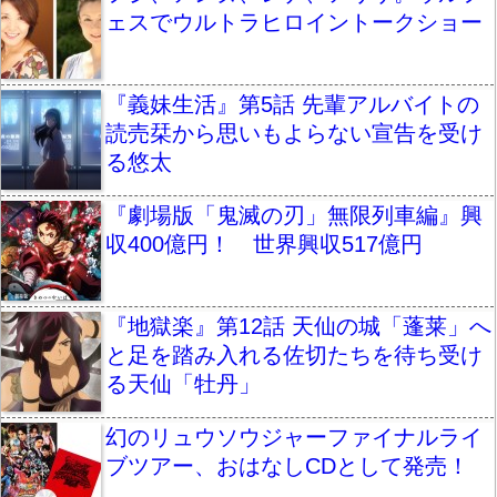
ェスでウルトラヒロイントークショー
『義妹生活』第5話 先輩アルバイトの
読売栞から思いもよらない宣告を受け
る悠太
『劇場版「鬼滅の刃」無限列車編』興
収400億円！ 世界興収517億円
『地獄楽』第12話 天仙の城「蓬莱」へ
と足を踏み入れる佐切たちを待ち受け
る天仙「牡丹」
幻のリュウソウジャーファイナルライ
ブツアー、おはなしCDとして発売！