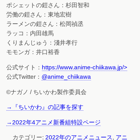
ポシェットの鎧さん：杉田智和
労働の鎧さん：東地宏樹
ラーメンの鎧さん：松岡禎丞
ラッコ：内田雄馬
くりまんじゅう：淺井孝行
モモンガ：井口裕香
公式サイト：
https://www.anime-chiikawa.jp/>
公式Twitter：
@anime_chiikawa
©ナガノ / ちいかわ製作委員会
→『ちいかわ』の記事を探す
→2022年4アニメ新番組特設ページ
カテゴリー:
2022年のアニメニュース
,
アニ