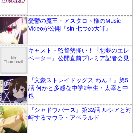
憂鬱の魔王・アスタロト様のMusic
Videoが公開『sin 七つの大罪』
キャスト・監督勢揃い！『悪夢のエレ
ベーター』公開直前プレミア記者会見
『文豪ストレイドッグス わん！』第5
話 何かと多感な中学2年生・太宰と中
也
『シャドウバース』第32話 ルシアと対
峙するマウラ・アベラルド