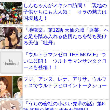
しんちゃんがメキシコ訪問！ 現地の
子供たちにも大人気！ オラの魅力は
国境越え！
『地獄楽』第12話 天仙の城「蓬莱」へ
と足を踏み入れる佐切たちを待ち受け
る天仙「牡丹」
『ウルトラマンゼロ THE MOVIE』つ
いに公開！ ウルトラマンサンタクロ
ースも登場！！
フジ、アンヌ、レナ、アリサ。ウルフ
ェスでウルトラヒロイントークショー
『うちの会社の小さい先輩の話』第6