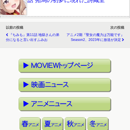
話 拓馬の初夢に現れた詩織里
以前の投稿
次の投稿
『ちみも』第11話 地獄さんの弟
アニメ2期『聖女の魔力は万能です』
分になると言い出すふみお
Season2、2023年に放送が決定