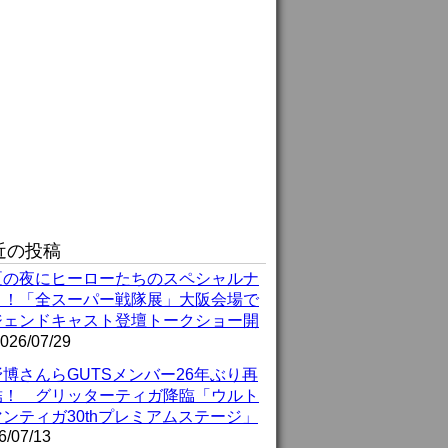
近の投稿
夏の夜にヒーローたちのスペシャルナ
ト！「全スーパー戦隊展」大阪会場で
ジェンドキャスト登壇トークショー開
026/07/29
博さんらGUTSメンバー26年ぶり再
結！ グリッターティガ降臨「ウルト
ンティガ30thプレミアムステージ」
6/07/13