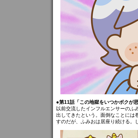
●第11話「この地獄をいつかボクが
以前交流したインフルエンサーのふ
出してきたという。面倒なことには
すのだが、ふみおは居座り続ける。