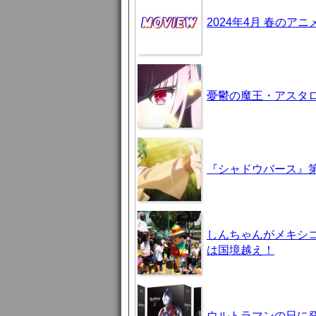
2024年4月 春のア
憂鬱の魔王・アスタロト様
『シャドウバース』第
しんちゃんがメキシ
は国境越え！
ウルトラマンの日に発