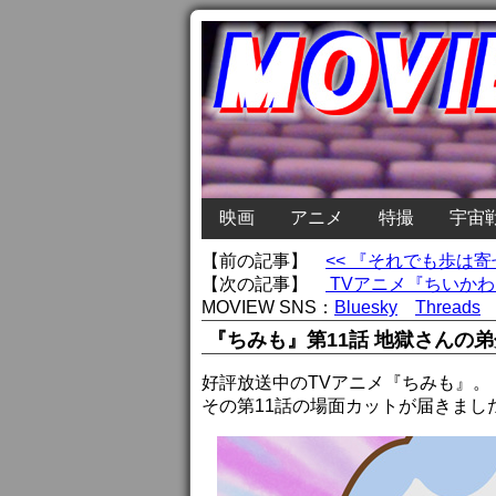
映画
アニメ
特撮
宇宙
【前の記事】
<< 『それでも歩は
【次の記事】
TVアニメ『ちいかわ
MOVIEW SNS：
Bluesky
Threads
『ちみも』第11話 地獄さんの
好評放送中のTVアニメ『ちみも』。
その第11話の場面カットが届きまし