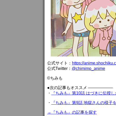
公式サイト：
https://anime.shochiku.
公式Twitter：
@chimimo_anime
©ちみも
●次の記事もオススメ ——————
・
『ちみも』第10話 はづきに伝授
・
『ちみも』第9話 地獄さんの様子
→『ちみも』の記事を探す