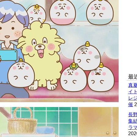
最
真
イ
レ
催
2
長野
集
ラマ
202