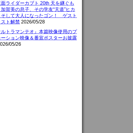
面ライダーカブト 20th 天を継ぐも
』加賀美の息子、その学友“天道”ヒカ
、そして大人になったゴン！ ゲスト
ャスト解禁
2026/05/28
ウルトラマンテオ』本篇映像使用のプ
モーション映像＆番宣ポスターお披露
026/05/26