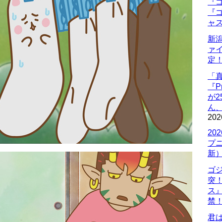
『ゴ
『ゴ
ャ
新
ァ
定
「
『P
が
ん
202
20
プ
新
ゴ
突
ス
禁
君