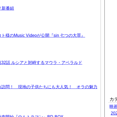
ニメ新番組
のMusic Videoが公開『sin 七つの大罪』
32話 ルシアと対峙するマウラ・アベラルド
コ訪問！ 現地の子供たちにも大人気！ オラの魅力
カ
映
2
売開始『ウルトラマン』BD-BOX