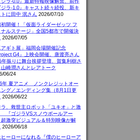
ジラ-0.0』最新特報映像解禁、前作
ジラ-1.0』キャスト続々続投、新キ
ストに田中 泯さん
2026/07/10
潟初開催！「仮面ライダーゼッツ フ
イナルステージ」全国5都市で開催決
！
2026/07/05
真アギト展」福岡会場開催記念
roject G4』上映会開催。唐渡亮さん
25年振りに舞台挨拶登壇、賀集利樹さ
、山崎潤さんとレアトーク
6/06/24
26年 夏アニメ ノンクレジットオー
ニング／エンディング集（8月1日更
）
2026/06/22
ジラ、救世主ロボット「ユキオ」と激
！ 『ゴジラVSスノウボールアー
』超激突ビジュアル＆特別映像が解
！
2026/06/18
はヒーローになれる『僕のヒーローア