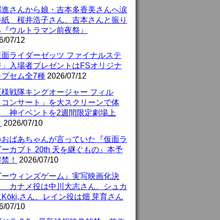
部進さんから娘・吉本多香美さんへ涙
手紙 桜井浩子さん、吉本さんと振り
る『ウルトラマン前夜祭』
6/07/12
仮面ライダーゼッツ ファイナルステ
ジ」入場者プレゼントはFSオリジナ
カプセム全7種
2026/07/12
王様戦隊キングオージャー フィル
・コンサート」を大スクリーンで体
！ 神イベントを2週間限定劇場上
！
2026/07/10
いおばあちゃんが言っていた『仮面ラ
ーカブト 20th 天を継ぐもの』本予
解禁！
2026/07/10
ダーウィンズゲーム』実写映画化決
！ カナメ役は中川大志さん、シュカ
Kōki,さん、レイン役は畑 芽育さん
6/07/10