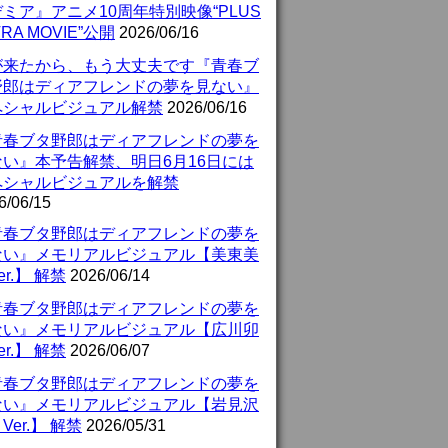
ミア』アニメ10周年特別映像“PLUS
TRA MOVIE”公開
2026/06/16
が来たから、もう大丈夫です『青春ブ
野郎はディアフレンドの夢を見ない』
ペシャルビジュアル解禁
2026/06/16
青春ブタ野郎はディアフレンドの夢を
ない』本予告解禁、明日6月16日には
ペシャルビジュアルを解禁
6/06/15
青春ブタ野郎はディアフレンドの夢を
ない』メモリアルビジュアル【美東美
er.】 解禁
2026/06/14
青春ブタ野郎はディアフレンドの夢を
ない』メモリアルビジュアル【広川卯
er.】 解禁
2026/06/07
青春ブタ野郎はディアフレンドの夢を
ない』メモリアルビジュアル【岩見沢
Ver.】 解禁
2026/05/31