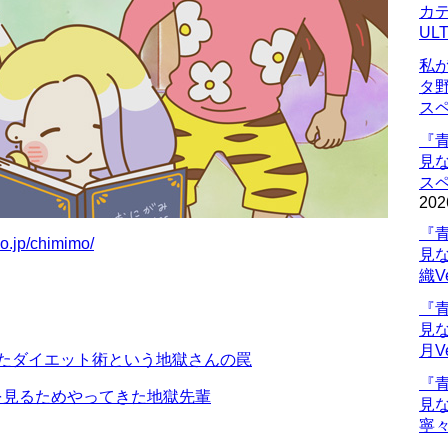
カデ
UL
私
タ
ス
『
見
ス
202
『
co.jp/chimimo/
見
織V
『
見
月V
したダイエット術という地獄さんの罠
『
を見るためやってきた地獄先輩
見
寧々