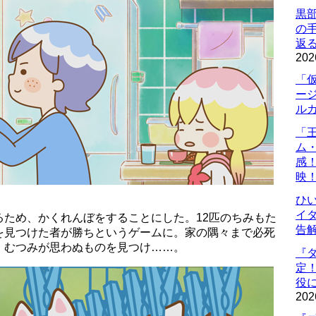
黒
の
返
202
「
ー
ル
「
ム
感
映
ひ
イダ
るため、かくれんぼをすることにした。12匹のちみもた
告
を見つけた者が勝ちというゲームに。家の隅々まで必死
、むつみが思わぬものを見つけ……。
『
定
役に
202