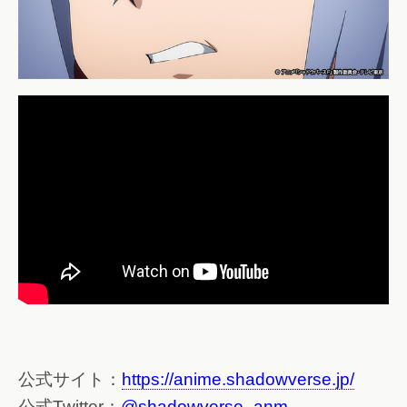
公式サイト：
https://anime.shadowverse.jp/
公式Twitter：
@shadowverse_anm