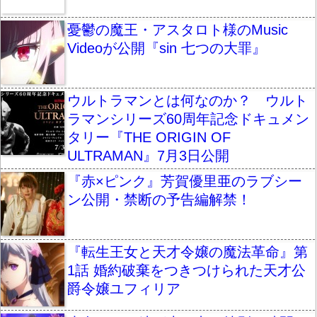
憂鬱の魔王・アスタロト様のMusic
Videoが公開『sin 七つの大罪』
ウルトラマンとは何なのか？ ウルト
ラマンシリーズ60周年記念ドキュメン
タリー『THE ORIGIN OF
ULTRAMAN』7月3日公開
『赤×ピンク』芳賀優里亜のラブシー
ン公開・禁断の予告編解禁！
『転生王女と天才令嬢の魔法革命』第
1話 婚約破棄をつきつけられた天才公
爵令嬢ユフィリア