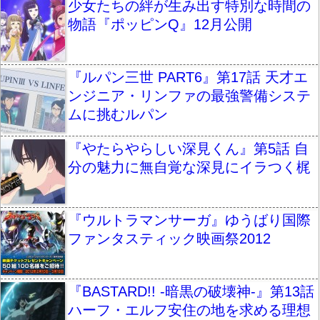
少女たちの絆が生み出す特別な時間の
物語『ポッピンQ』12月公開
『ルパン三世 PART6』第17話 天才エ
ンジニア・リンファの最強警備システ
ムに挑むルパン
『やたらやらしい深見くん』第5話 自
分の魅力に無自覚な深見にイラつく梶
『ウルトラマンサーガ』ゆうばり国際
ファンタスティック映画祭2012
『BASTARD!! -暗黒の破壊神-』第13話
ハーフ・エルフ安住の地を求める理想