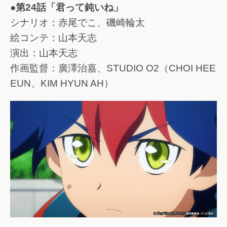
●第24話「君って鈍いね」
シナリオ：赤尾でこ、磯崎輪太
絵コンテ：山本天志
演出：山本天志
作画監督：廣澤治嘉、STUDIO O2（CHOI HEE
EUN、KIM HYUN AH）