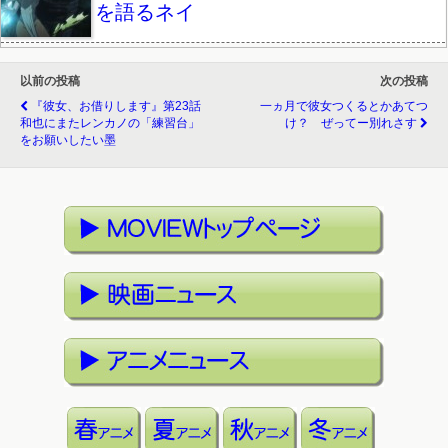
を語るネイ
以前の投稿
次の投稿
『彼女、お借りします』第23話
一ヵ月で彼女つくるとかあてつ
和也にまたレンカノの「練習台」
け？ ぜってー別れさす
をお願いしたい墨