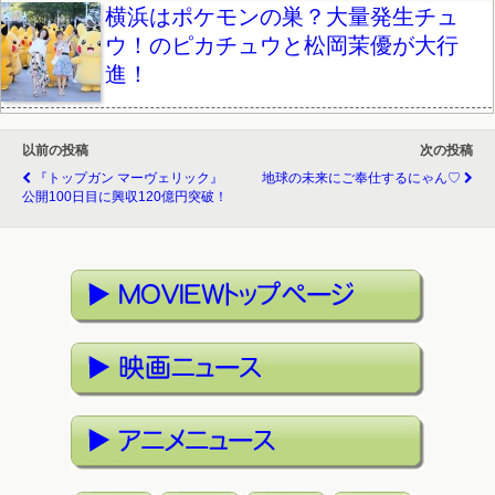
横浜はポケモンの巣？大量発生チュ
ウ！のピカチュウと松岡茉優が大行
進！
以前の投稿
次の投稿
『トップガン マーヴェリック』
地球の未来にご奉仕するにゃん♡
公開100日目に興収120億円突破！