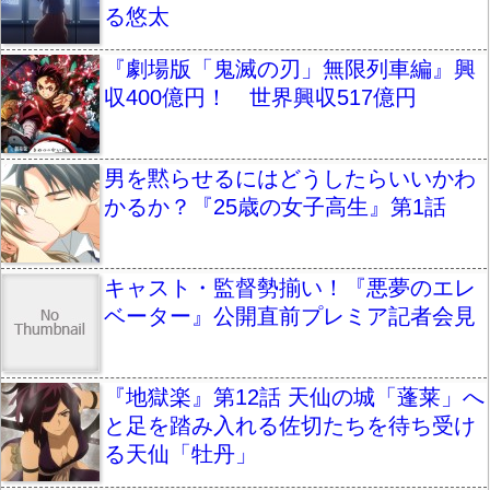
る悠太
『劇場版「鬼滅の刃」無限列車編』興
収400億円！ 世界興収517億円
男を黙らせるにはどうしたらいいかわ
かるか？『25歳の女子高生』第1話
キャスト・監督勢揃い！『悪夢のエレ
ベーター』公開直前プレミア記者会見
『地獄楽』第12話 天仙の城「蓬莱」へ
と足を踏み入れる佐切たちを待ち受け
る天仙「牡丹」