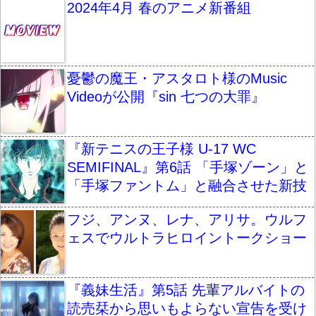
2024年4月 春のアニメ新番組
憂鬱の魔王・アスタロト様のMusic
Videoが公開『sin 七つの大罪』
『新テニスの王子様 U-17 WC
SEMIFINAL』第6話 「手塚ゾーン」と
「手塚ファントム」と融合させた新技
フジ、アンヌ、レナ、アリサ。ウルフ
ェスでウルトラヒロイントークショー
『義妹生活』第5話 先輩アルバイトの
読売栞から思いもよらない宣告を受け