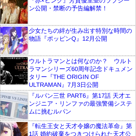
『赤×ピンク』芳賀優里亜のラブシー
ン公開・禁断の予告編解禁！
少女たちの絆が生み出す特別な時間の
物語『ポッピンQ』12月公開
ウルトラマンとは何なのか？ ウルト
ラマンシリーズ60周年記念ドキュメン
タリー『THE ORIGIN OF
ULTRAMAN』7月3日公開
『ルパン三世 PART6』第17話 天才エ
ンジニア・リンファの最強警備システ
ムに挑むルパン
『転生王女と天才令嬢の魔法革命』第
1話 婚約破棄をつきつけられた天才公