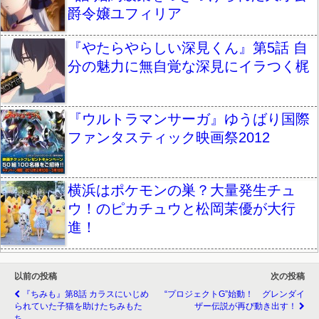
爵令嬢ユフィリア
『やたらやらしい深見くん』第5話 自
分の魅力に無自覚な深見にイラつく梶
『ウルトラマンサーガ』ゆうばり国際
ファンタスティック映画祭2012
横浜はポケモンの巣？大量発生チュ
ウ！のピカチュウと松岡茉優が大行
進！
以前の投稿
次の投稿
『ちみも』第8話 カラスにいじめ
“プロジェクトG”始動！ グレンダイ
られていた子猫を助けたちみもた
ザー伝説が再び動き出す！
ち