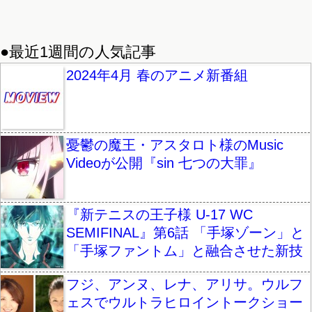
●最近1週間の人気記事
2024年4月 春のアニメ新番組
憂鬱の魔王・アスタロト様のMusic
Videoが公開『sin 七つの大罪』
『新テニスの王子様 U-17 WC
SEMIFINAL』第6話 「手塚ゾーン」と
「手塚ファントム」と融合させた新技
フジ、アンヌ、レナ、アリサ。ウルフ
ェスでウルトラヒロイントークショー