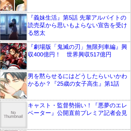
『義妹生活』第5話 先輩アルバイトの
読売栞から思いもよらない宣告を受け
る悠太
『劇場版「鬼滅の刃」無限列車編』興
収400億円！ 世界興収517億円
男を黙らせるにはどうしたらいいかわ
かるか？『25歳の女子高生』第1話
キャスト・監督勢揃い！『悪夢のエレ
ベーター』公開直前プレミア記者会見