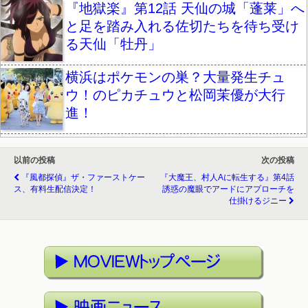
『地獄楽』第12話 天仙の城「蓬莱」へ
と足を踏み入れる佐切たちを待ち受け
る天仙「牡丹」
横浜はポケモンの巣？大量発生チュ
ウ！のピカチュウと松岡茉優が大行
進！
以前の投稿
次の投稿
『風都探偵』ザ・ファーストケー
『大魔王、村人Aに転生する』第4話
ス、有料生配信決定！
誘惑の魔眼でアードにアプローチを
仕掛けるジニー