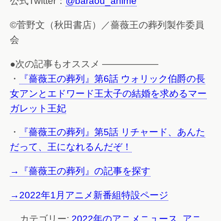
公式Twitter：
@baraou_anime
©菅野文（秋田書店）／薔薇王の葬列製作委員
会
●次の記事もオススメ ——————
・
『薔薇王の葬列』第6話 ウォリック伯爵の長
女アンとエドワード王太子の結婚を求めるマー
ガレット王妃
・
『薔薇王の葬列』第5話 リチャード、あんた
だって、王になれるんだぞ！
→『薔薇王の葬列』の記事を探す
→2022年1月アニメ新番組特設ページ
カテゴリー:
2022年のアニメニュース
,
アニ