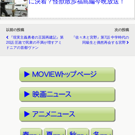
に決着？怪獣散歩福島編今晩放送！
以前の投稿
次の投稿
『現実主義勇者の王国再建記』第
『佐々木と宮野』第7話 中学時代の
20話 圧政で民衆の不満が増すアミ
同級生と偶然再会する宮野
ドニアの首都ヴァン