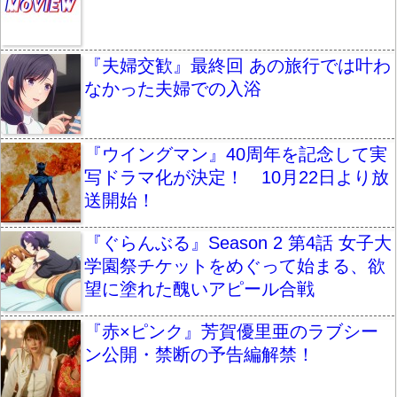
『夫婦交歓』最終回 あの旅行では叶わ
なかった夫婦での入浴
『ウイングマン』40周年を記念して実
写ドラマ化が決定！ 10月22日より放
送開始！
『ぐらんぶる』Season 2 第4話 女子大
学園祭チケットをめぐって始まる、欲
望に塗れた醜いアピール合戦
『赤×ピンク』芳賀優里亜のラブシー
ン公開・禁断の予告編解禁！