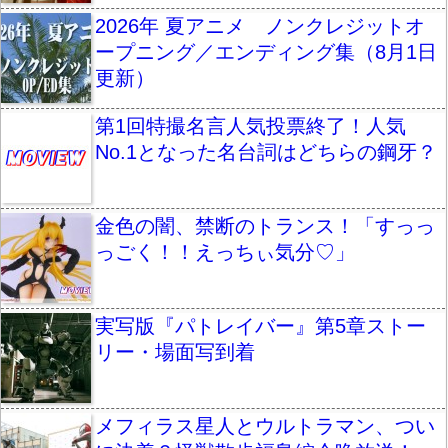
2026年 夏アニメ ノンクレジットオ
ープニング／エンディング集（8月1日
更新）
第1回特撮名言人気投票終了！人気
No.1となった名台詞はどちらの鋼牙？
金色の闇、禁断のトランス！「すっっ
っごく！！えっちぃ気分♡」
実写版『パトレイバー』第5章ストー
リー・場面写到着
メフィラス星人とウルトラマン、つい