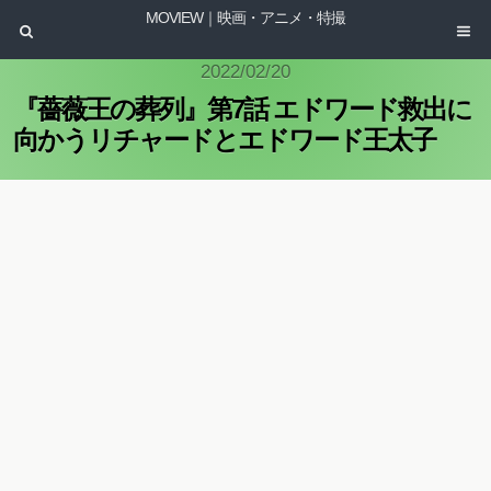
MOVIEW｜映画・アニメ・特撮
2022/02/20
『薔薇王の葬列』第7話 エドワード救出に
向かうリチャードとエドワード王太子