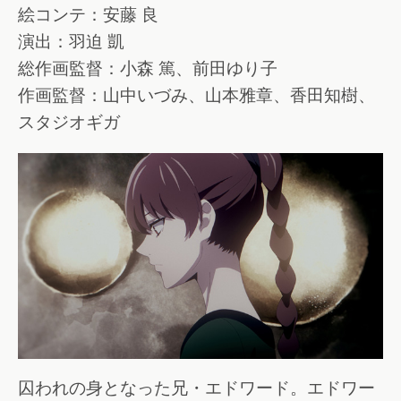
絵コンテ：安藤 良
演出：羽迫 凱
総作画監督：小森 篤、前田ゆり子
作画監督：山中いづみ、山本雅章、香田知樹、
スタジオギガ
囚われの身となった兄・エドワード。エドワー