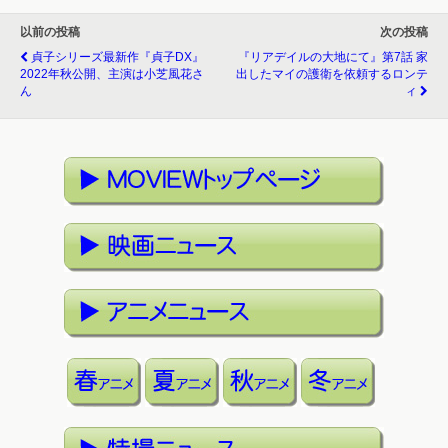
以前の投稿
次の投稿
貞子シリーズ最新作『貞子DX』
『リアデイルの大地にて』第7話 家
2022年秋公開、主演は小芝風花さ
出したマイの護衛を依頼するロンテ
ん
ィ