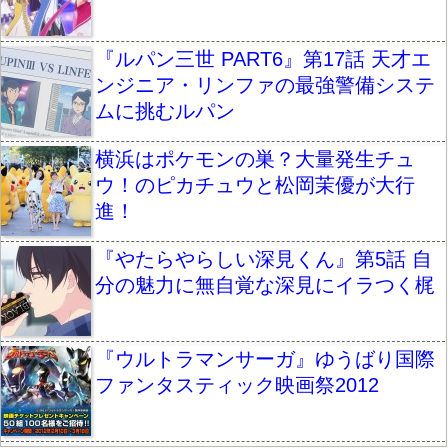
『ルパン三世 PART6』第17話 天才エ
ンジニア・リンファの最強警備システ
ムに挑むルパン
横浜はポケモンの巣？大量発生チュ
ウ！のピカチュウと松岡茉優が大行
進！
『やたらやらしい深見くん』第5話 自
分の魅力に無自覚な深見にイラつく梶
『ウルトラマンサーガ』ゆうばり国際
ファンタスティック映画祭2012