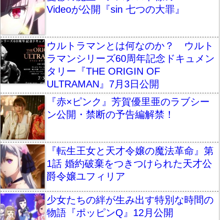
Videoが公開『sin 七つの大罪』
ウルトラマンとは何なのか？ ウルト
ラマンシリーズ60周年記念ドキュメン
タリー『THE ORIGIN OF
ULTRAMAN』7月3日公開
『赤×ピンク』芳賀優里亜のラブシー
ン公開・禁断の予告編解禁！
『転生王女と天才令嬢の魔法革命』第
1話 婚約破棄をつきつけられた天才公
爵令嬢ユフィリア
少女たちの絆が生み出す特別な時間の
物語『ポッピンQ』12月公開