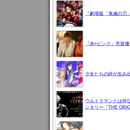
『劇場版「鬼滅の刃」
『赤×ピンク』芳賀
少女たちの絆が生み出
ウルトラマンとは何
ンタリー『THE ORIG