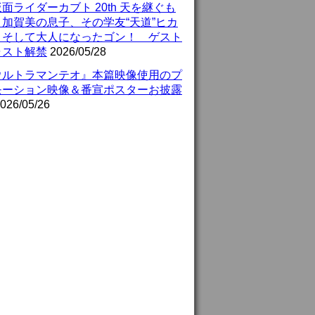
面ライダーカブト 20th 天を継ぐも
』加賀美の息子、その学友“天道”ヒカ
、そして大人になったゴン！ ゲスト
ャスト解禁
2026/05/28
ウルトラマンテオ』本篇映像使用のプ
モーション映像＆番宣ポスターお披露
026/05/26