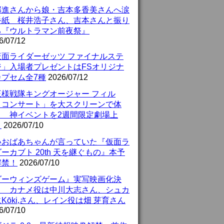
部進さんから娘・吉本多香美さんへ涙
手紙 桜井浩子さん、吉本さんと振り
る『ウルトラマン前夜祭』
6/07/12
仮面ライダーゼッツ ファイナルステ
ジ」入場者プレゼントはFSオリジナ
カプセム全7種
2026/07/12
王様戦隊キングオージャー フィル
・コンサート」を大スクリーンで体
！ 神イベントを2週間限定劇場上
！
2026/07/10
いおばあちゃんが言っていた『仮面ラ
ーカブト 20th 天を継ぐもの』本予
解禁！
2026/07/10
ダーウィンズゲーム』実写映画化決
！ カナメ役は中川大志さん、シュカ
Kōki,さん、レイン役は畑 芽育さん
6/07/10