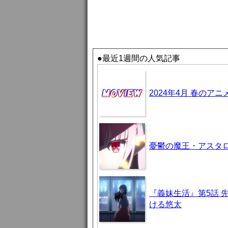
●最近1週間の人気記事
2024年4月 春のア
憂鬱の魔王・アスタロト様
『義妹生活』第5話 
ける悠太