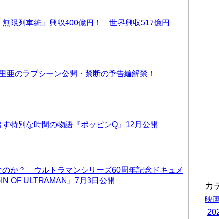
無限列車編』興収400億円！ 世界興収517億円
優里亜のラブシーン公開・禁断の予告編解禁！
す特別な時間の物語『ポッピンQ』12月公開
なのか？ ウルトラマンシリーズ60周年記念ドキュメ
IN OF ULTRAMAN』7月3日公開
カ
映
2