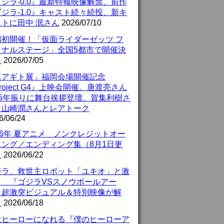
ジラ-0.0』最新特報映像解禁、前作
ジラ-1.0』キャスト続々続投、新キ
ストに田中 泯さん
2026/07/10
潟初開催！「仮面ライダーゼッツ フ
イナルステージ」全国5都市で開催決
！
2026/07/05
真アギト展」福岡会場開催記念
roject G4』上映会開催。唐渡亮さん
25年振りに舞台挨拶登壇、賀集利樹さ
、山崎潤さんとレアトーク
6/06/24
26年 夏アニメ ノンクレジットオー
ニング／エンディング集（8月1日更
）
2026/06/22
ジラ、救世主ロボット「ユキオ」と激
！ 『ゴジラVSスノウボールアー
』超激突ビジュアル＆特別映像が解
！
2026/06/18
はヒーローになれる『僕のヒーローア