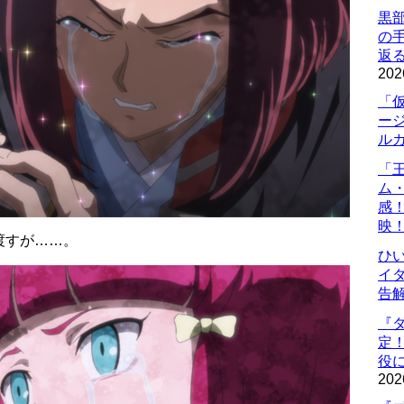
黒
の
返
202
「
ー
ル
「
ム
感
映
渡すが……。
ひ
イダ
告
『
定
役に
202