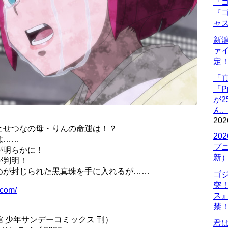
『ゴ
『ゴ
ャ
新
ァ
定
「
『P
が
ん
202
とせつなの母・りんの命運は！？
20
は……
プ
が明らかに！
新
が判明！
めが封じられた黒真珠を手に入れるが……
ゴ
突
.com/
ス
禁
 少年サンデーコミックス 刊）
君