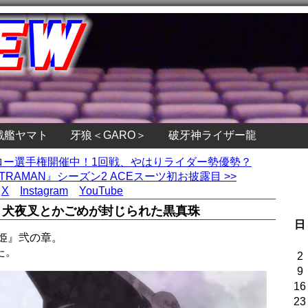
戦艦ヤマト
牙狼＜GARO＞
破牙神ライザー龍
ーロー選手権開催中！1回戦、やはりライダー勢優勢？
RAMAN』シーズン2 ACEスーツ初お披露目 >>
X
Instagram
YouTube
話 犬夜叉とかごめが封じられた黒真珠
日
姫』弐の章。
た。
2
9
16
23