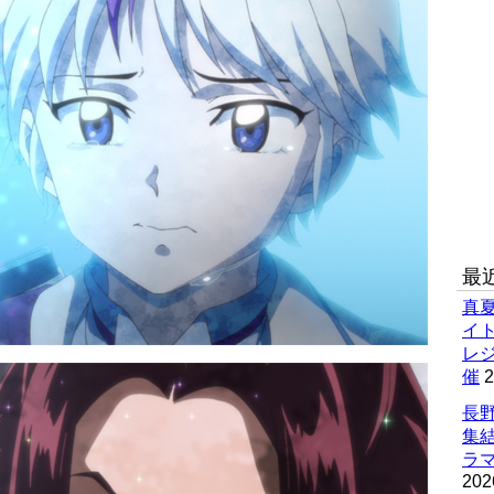
最
真
イ
レ
催
2
長野
集
ラマ
202