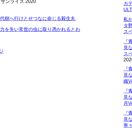
ンライズ 2020
カデ
UL
 時代樹へ行けとせつなに命じる殺生丸
私
タ
 妖力を失い常世の虫に取り憑かれるとわ
ス
『
見
ジ
ス
202
『
見
織V
『
見
月V
『
見
寧々