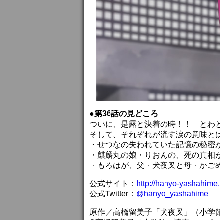
●第36話の見どころ
ついに、是露と決着の時！！ とわ
そして、それぞれが流す涙の意味と
・せつなの失われていた記憶の秘密
・麒麟丸の娘・りおんの、死の真相
・もろはが、父・犬夜叉と母・かご
公式サイト：
http://hanyo-yashahime
公式Twitter：
@hanyo_yashahime
原作／高橋留美子「犬夜叉」（小学館