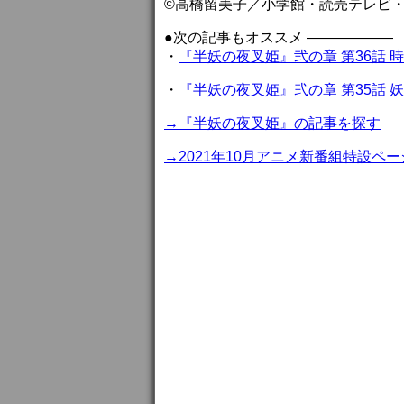
©高橋留美子／小学館・読売テレビ・サ
●次の記事もオススメ ——————
・
『半妖の夜叉姫』弐の章 第36話
・
『半妖の夜叉姫』弐の章 第35話
→『半妖の夜叉姫』の記事を探す
→2021年10月アニメ新番組特設ペー