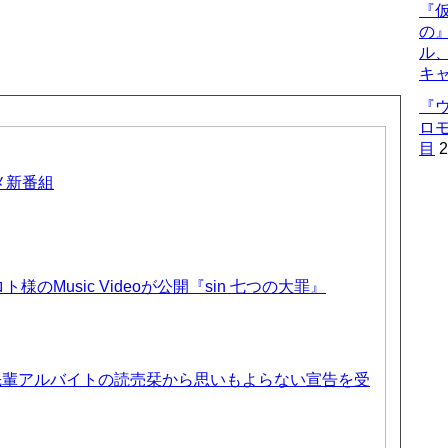
『仮
の
ル
キ
『
ロ
目
2
ニメ新番組
のMusic Videoが公開『sin 七つの大罪』
先輩アルバイトの読売栞から思いもよらない宣告を受