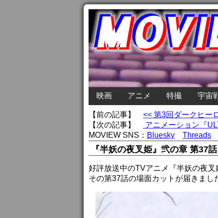
映画
アニメ
特撮
宇宙
【前の記事】
<< 第3回ダークヒ
【次の記事】
アニメーション『ULT
MOVIEW SNS：
Bluesky
Threads
『半妖の夜叉姫』弐の章 第37
好評放送中のTVアニメ『半妖の夜叉
その第37話の場面カットが届きまし