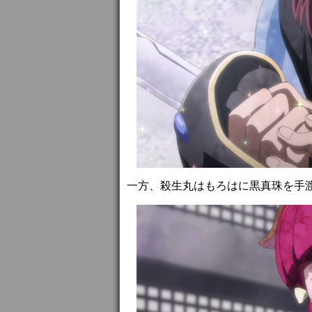
一方、殺生丸はもろはに黒真珠を手