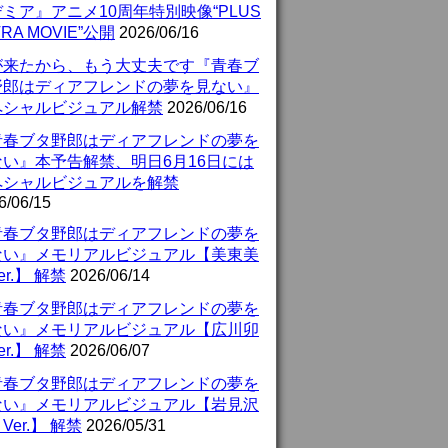
ミア』アニメ10周年特別映像“PLUS
TRA MOVIE”公開
2026/06/16
が来たから、もう大丈夫です『青春ブ
野郎はディアフレンドの夢を見ない』
ペシャルビジュアル解禁
2026/06/16
青春ブタ野郎はディアフレンドの夢を
ない』本予告解禁、明日6月16日には
ペシャルビジュアルを解禁
6/06/15
青春ブタ野郎はディアフレンドの夢を
ない』メモリアルビジュアル【美東美
er.】 解禁
2026/06/14
青春ブタ野郎はディアフレンドの夢を
ない』メモリアルビジュアル【広川卯
er.】 解禁
2026/06/07
青春ブタ野郎はディアフレンドの夢を
ない』メモリアルビジュアル【岩見沢
Ver.】 解禁
2026/05/31