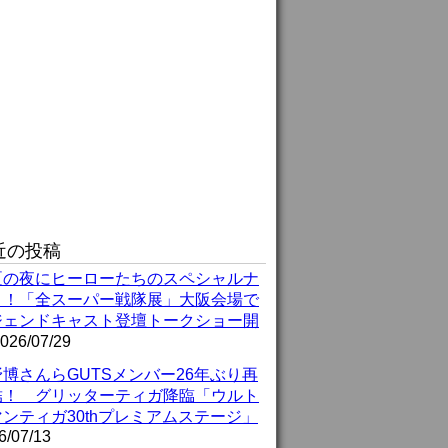
近の投稿
夏の夜にヒーローたちのスペシャルナ
ト！「全スーパー戦隊展」大阪会場で
ジェンドキャスト登壇トークショー開
026/07/29
博さんらGUTSメンバー26年ぶり再
結！ グリッターティガ降臨「ウルト
ンティガ30thプレミアムステージ」
6/07/13