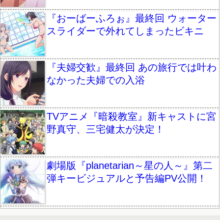
『おーばーふろぉ』最終回 ウォーター
スライダーで外れてしまったビキニ
『夫婦交歓』最終回 あの旅行では叶わ
なかった夫婦での入浴
TVアニメ『暗殺教室』新キャストに宮
野真守、三宅健太が決定！
劇場版『planetarian～星の人～』第二
弾キービジュアルと予告編PV公開！