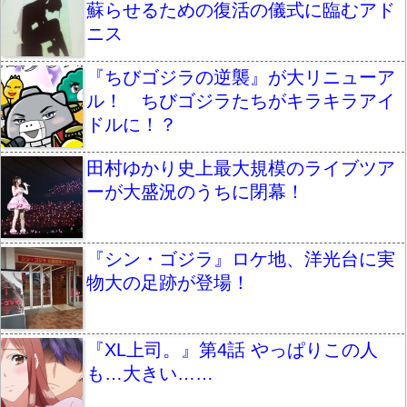
蘇らせるための復活の儀式に臨むアド
ニス
『ちびゴジラの逆襲』が大リニューア
ル！ ちびゴジラたちがキラキラアイ
ドルに！？
田村ゆかり史上最大規模のライブツア
ーが大盛況のうちに閉幕！
『シン・ゴジラ』ロケ地、洋光台に実
物大の足跡が登場！
『XL上司。』第4話 やっぱりこの人
も…大きい……