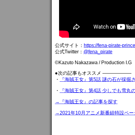
公式サイト：
https://fena-pirate-prin
公式Twitter：
@fena_pirate
©Kazuto Nakazawa / Production I.G
●次の記事もオススメ ——————
・
『海賊王女』第5話 謎の石が採掘
・
『海賊王女』第4話 少しでも雪丸
→『海賊王女』の記事を探す
→2021年10月アニメ新番組特設ペー