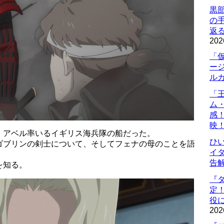
黒
の
返
202
「
ー
ル
「
ム
感
映
、アベル率いるイギリス海兵隊の船だった。
ひ
ゴブリンの剣士について、そしてフェナの母のことを語
イダ
告
を知る。
『
定
役に
202