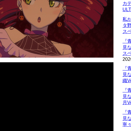
カデ
UL
私
タ
ス
『
見
ス
202
『
見
織V
『
見
月V
『
見
寧々