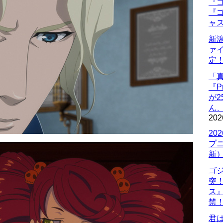
『ゴ
『ゴ
ャ
新
ァ
定
「
『P
が
ん
202
20
プ
新
ゴ
突
ス
禁
君