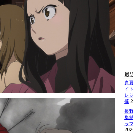
最
真
イ
レ
催
2
長野
集
ラマ
202