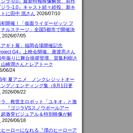
ジラ-0.0』最新特報映像解禁、前作
ジラ-1.0』キャスト続々続投、新キ
ストに田中 泯さん
2026/07/10
潟初開催！「仮面ライダーゼッツ フ
イナルステージ」全国5都市で開催決
！
2026/07/05
真アギト展」福岡会場開催記念
roject G4』上映会開催。唐渡亮さん
25年振りに舞台挨拶登壇、賀集利樹さ
、山崎潤さんとレアトーク
6/06/24
26年 夏アニメ ノンクレジットオー
ニング／エンディング集（8月1日更
）
2026/06/22
ジラ、救世主ロボット「ユキオ」と激
！ 『ゴジラVSスノウボールアー
』超激突ビジュアル＆特別映像が解
！
2026/06/18
はヒーローになれる『僕のヒーローア