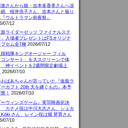
部進さんから娘・吉本多香美さんへ涙
手紙 桜井浩子さん、吉本さんと振り
る『ウルトラマン前夜祭』
6/07/12
仮面ライダーゼッツ ファイナルステ
ジ」入場者プレゼントはFSオリジナ
カプセム全7種
2026/07/12
王様戦隊キングオージャー フィル
・コンサート」を大スクリーンで体
！ 神イベントを2週間限定劇場上
！
2026/07/10
いおばあちゃんが言っていた『仮面ラ
ーカブト 20th 天を継ぐもの』本予
解禁！
2026/07/10
ダーウィンズゲーム』実写映画化決
！ カナメ役は中川大志さん、シュカ
Kōki,さん、レイン役は畑 芽育さん
6/07/10