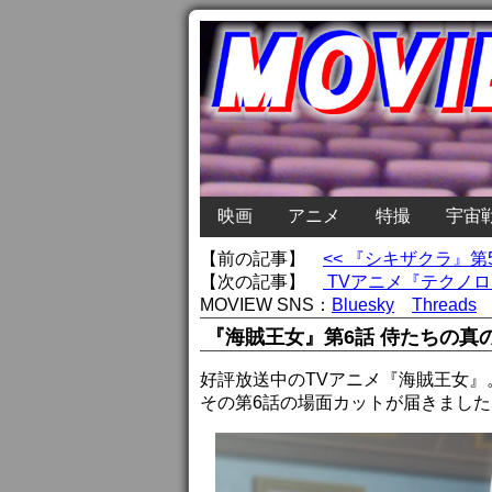
映画
アニメ
特撮
宇宙
【前の記事】
<< 『シキザクラ』
【次の記事】
TVアニメ『テクノロ
MOVIEW SNS：
Bluesky
Threads
『海賊王女』第6話 侍たちの真
好評放送中のTVアニメ『海賊王女』
その第6話の場面カットが届きました