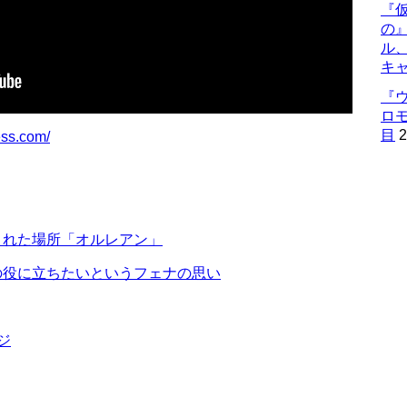
『仮
の
ル
キ
『
ロ
目
2
cess.com/
された場所「オルレアン」
の役に立ちたいというフェナの思い
ジ