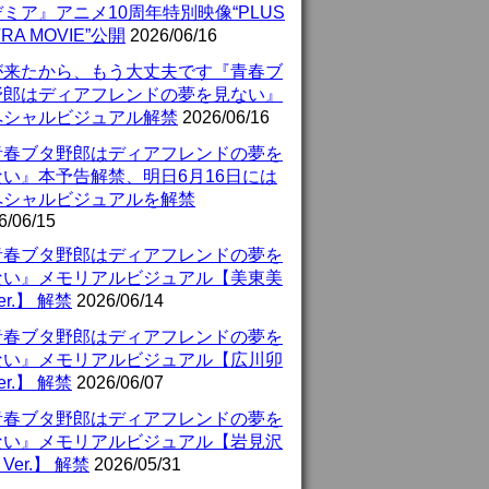
ミア』アニメ10周年特別映像“PLUS
TRA MOVIE”公開
2026/06/16
が来たから、もう大丈夫です『青春ブ
野郎はディアフレンドの夢を見ない』
ペシャルビジュアル解禁
2026/06/16
青春ブタ野郎はディアフレンドの夢を
ない』本予告解禁、明日6月16日には
ペシャルビジュアルを解禁
6/06/15
青春ブタ野郎はディアフレンドの夢を
ない』メモリアルビジュアル【美東美
er.】 解禁
2026/06/14
青春ブタ野郎はディアフレンドの夢を
ない』メモリアルビジュアル【広川卯
er.】 解禁
2026/06/07
青春ブタ野郎はディアフレンドの夢を
ない』メモリアルビジュアル【岩見沢
Ver.】 解禁
2026/05/31