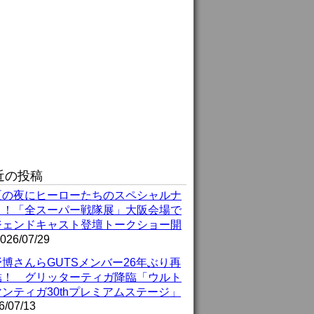
近の投稿
夏の夜にヒーローたちのスペシャルナ
ト！「全スーパー戦隊展」大阪会場で
ジェンドキャスト登壇トークショー開
026/07/29
博さんらGUTSメンバー26年ぶり再
結！ グリッターティガ降臨「ウルト
ンティガ30thプレミアムステージ」
6/07/13