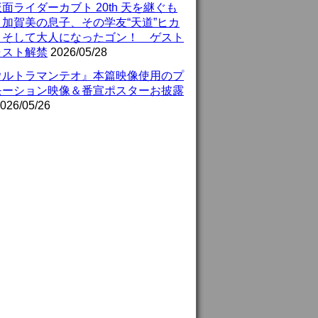
面ライダーカブト 20th 天を継ぐも
』加賀美の息子、その学友“天道”ヒカ
、そして大人になったゴン！ ゲスト
ャスト解禁
2026/05/28
ウルトラマンテオ』本篇映像使用のプ
モーション映像＆番宣ポスターお披露
026/05/26