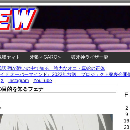
戦艦ヤマト
牙狼＜GARO＞
破牙神ライザー龍
第5話 翔が戦いの中で知る、強力なオニ・真蛇の正体
イド オーバーマインド』2022年放送、プロジェクト発表会開催
X
Instagram
YouTube
の目的を知るフェナ
日
。
。
2
9
16
23