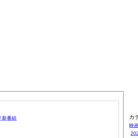
カ
ニメ新番組
映
2