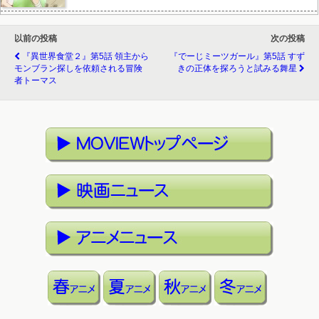
以前の投稿
次の投稿
『異世界食堂２』第5話 領主から
『でーじミーツガール』第5話 すず
モンブラン探しを依頼される冒険
きの正体を探ろうと試みる舞星
者トーマス