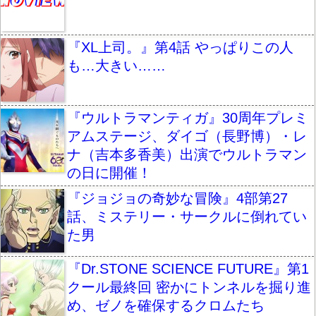
『XL上司。』第4話 やっぱりこの人
も…大きい……
『ウルトラマンティガ』30周年プレミ
アムステージ、ダイゴ（長野博）・レ
ナ（吉本多香美）出演でウルトラマン
の日に開催！
『ジョジョの奇妙な冒険』4部第27
話、ミステリー・サークルに倒れてい
た男
『Dr.STONE SCIENCE FUTURE』第1
クール最終回 密かにトンネルを掘り進
め、ゼノを確保するクロムたち