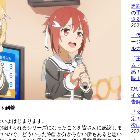
黒
の
返
202
「
ー
ル
「
ム
感
映
ひ
イダ
告
ント到着
『
定
よいよはじまります。
役に
で続けられるシリーズになったことを皆さんに感謝しま
202
ないので、どういった物語か分からない所もあると思い