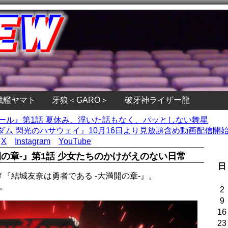
戦艦ヤマト
牙狼＜GARO＞
破牙神ライザー龍
ガール』第1話 夏休み、浮いた話もなく、パッとしない舞星
ム 閃光のハサウェイ』10月16日より見放題含め動画配信開始 
X
Instagram
YouTube
開の章-』第1話 少女たちのかけがえのない日常
日
メ『結城友奈は勇者である -大満開の章-』。
。
2
9
16
23