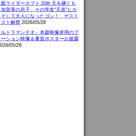
面ライダーカブト 20th 天を継ぐも
』加賀美の息子、その学友“天道”ヒカ
、そして大人になったゴン！ ゲスト
ャスト解禁
2026/05/28
ウルトラマンテオ』本篇映像使用のプ
モーション映像＆番宣ポスターお披露
026/05/26