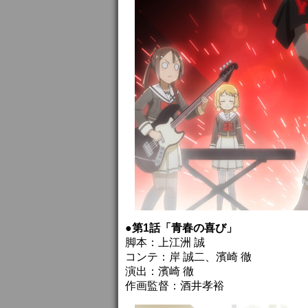
●第1話「青春の喜び」
脚本：上江洲 誠
コンテ：岸 誠二、濱崎 徹
演出：濱崎 徹
作画監督：酒井孝裕