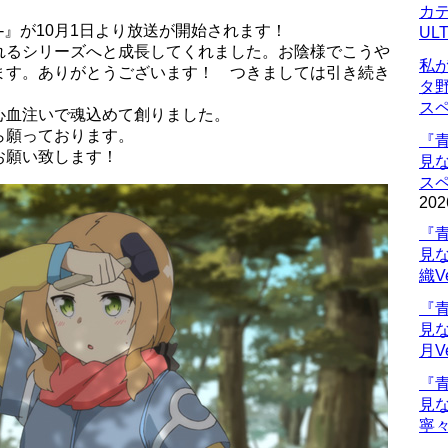
カデ
-』が10月1日より放送が開始されます！
UL
れるシリーズへと成長してくれました。お陰様でこうや
私
ます。ありがとうございます！ つきましては引き続き
タ
ス
心血注いで魂込めて創りました。
ら願っております。
『
お願い致します！
見
ス
202
『
見
織V
『
見
月V
『
見
寧々