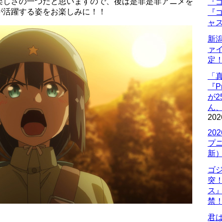
楽しさの一つだと思いますので、後は是非是非アニメを
『ゴ
が活躍する姿をお楽しみに！！
『ゴ
ャ
新
ァ
定
「
『P
が
ん
202
20
プ
新
ゴ
突
ス
禁
君