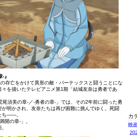
章-』
類の存亡をかけて異形の敵・バーテックスと闘うことにな
日々を描いたテレビアニメ第1期「結城友奈は勇者であ
鷲尾須美の章-／-勇者の章-」では、その2年前に闘った勇
密が明かされ、友奈たちは再び困難に挑んでゆく。死闘
たち――。
カ
満開の章-」。
映
語。
2