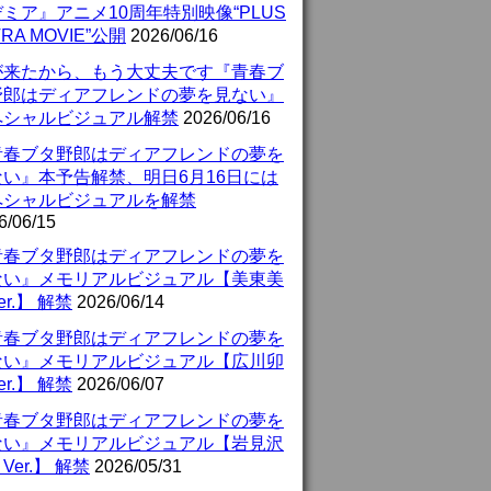
ミア』アニメ10周年特別映像“PLUS
TRA MOVIE”公開
2026/06/16
が来たから、もう大丈夫です『青春ブ
野郎はディアフレンドの夢を見ない』
ペシャルビジュアル解禁
2026/06/16
青春ブタ野郎はディアフレンドの夢を
ない』本予告解禁、明日6月16日には
ペシャルビジュアルを解禁
6/06/15
青春ブタ野郎はディアフレンドの夢を
ない』メモリアルビジュアル【美東美
er.】 解禁
2026/06/14
青春ブタ野郎はディアフレンドの夢を
ない』メモリアルビジュアル【広川卯
er.】 解禁
2026/06/07
青春ブタ野郎はディアフレンドの夢を
ない』メモリアルビジュアル【岩見沢
Ver.】 解禁
2026/05/31