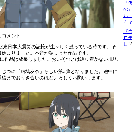
『仮
の
ル
キ
『
んコメント
ロ
目
2
まだ東日本大震災の記憶が生々しく残っている時です。そ
は始まりました。本音が詰まった作品です。
緒に作品は成長しました。おいそれとは辿り着かない境地
、じつに「結城友奈」らしい第3弾となりました。途中に
最後までお付き合いのほどよろしくお願いします。