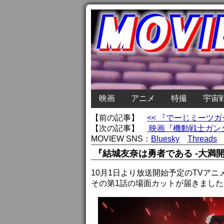
映画
アニメ
特撮
宇宙
【前の記事】
<< 『でーじミーツ
【次の記事】
映画『機動戦士ガンダ
MOVIEW SNS：
Bluesky
Threads
『結城友奈は勇者である -大満
10月1日より放送開始予定のTVアニ
その第1話の場面カットが届きました