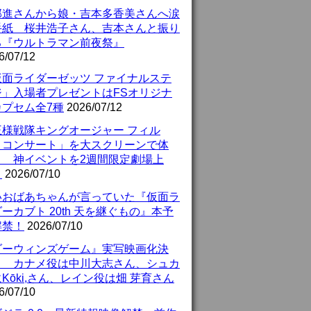
部進さんから娘・吉本多香美さんへ涙
手紙 桜井浩子さん、吉本さんと振り
る『ウルトラマン前夜祭』
6/07/12
仮面ライダーゼッツ ファイナルステ
ジ」入場者プレゼントはFSオリジナ
カプセム全7種
2026/07/12
王様戦隊キングオージャー フィル
・コンサート」を大スクリーンで体
！ 神イベントを2週間限定劇場上
！
2026/07/10
いおばあちゃんが言っていた『仮面ラ
ーカブト 20th 天を継ぐもの』本予
解禁！
2026/07/10
ダーウィンズゲーム』実写映画化決
！ カナメ役は中川大志さん、シュカ
Kōki,さん、レイン役は畑 芽育さん
6/07/10