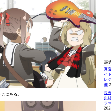
最
真
イ
レ
催
2
長野
そこにある。
集
ラマ
202