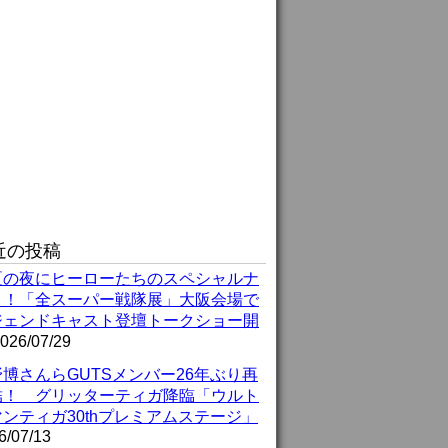
近の投稿
夏の夜にヒーローたちのスペシャルナ
ト！「全スーパー戦隊展」大阪会場で
ジェンドキャスト登壇トークショー開
026/07/29
博さんらGUTSメンバー26年ぶり再
結！ グリッターティガ降臨「ウルト
ンティガ30thプレミアムステージ」
6/07/13