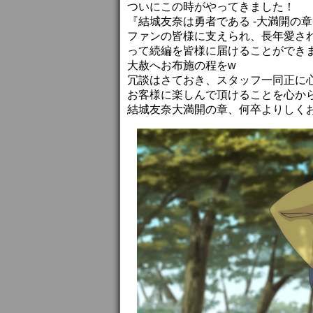
ついにこの時がやってきました！
『結城友奈は勇者である -大満開の章
ファンの皆様に支えられ、長年愛さ
って続編を皆様に届けることができ
大赦へお布施の程をw
冗談はさておき、スタッフ一同正に
お客様に楽しんで頂けることを心か
結城友奈大満開の章、何卒よりしく