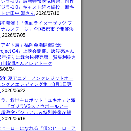
ジラ-0.0』最新特報映像解禁、前作
ジラ-1.0』キャスト続々続投、新キ
ストに田中 泯さん
2026/07/10
潟初開催！「仮面ライダーゼッツ フ
イナルステージ」全国5都市で開催決
！
2026/07/05
真アギト展」福岡会場開催記念
roject G4』上映会開催。唐渡亮さん
25年振りに舞台挨拶登壇、賀集利樹さ
、山崎潤さんとレアトーク
6/06/24
26年 夏アニメ ノンクレジットオー
ニング／エンディング集（8月1日更
）
2026/06/22
ジラ、救世主ロボット「ユキオ」と激
！ 『ゴジラVSスノウボールアー
』超激突ビジュアル＆特別映像が解
！
2026/06/18
はヒーローになれる『僕のヒーローア