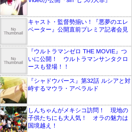
Videoが公開『sin 七つの大罪』
キャスト・監督勢揃い！『悪夢のエレ
ベーター』公開直前プレミア記者会見
『ウルトラマンゼロ THE MOVIE』つ
いに公開！ ウルトラマンサンタクロ
ースも登場！！
『シャドウバース』第32話 ルシアと対
峙するマウラ・アベラルド
しんちゃんがメキシコ訪問！ 現地の
子供たちにも大人気！ オラの魅力は
国境越え！