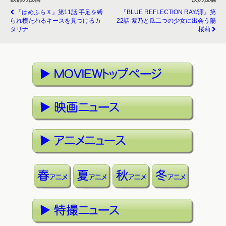
『はめふらＸ』第11話 手足を縛
『BLUE REFLECTION RAY/澪』第
られ横たわるキースを見つけるカ
22話 紫乃と瓜二つの少女に出会う陽
タリナ
桜莉