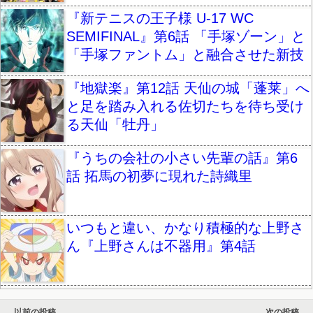
『新テニスの王子様 U-17 WC
SEMIFINAL』第6話 「手塚ゾーン」と
「手塚ファントム」と融合させた新技
『地獄楽』第12話 天仙の城「蓬莱」へ
と足を踏み入れる佐切たちを待ち受け
る天仙「牡丹」
『うちの会社の小さい先輩の話』第6
話 拓馬の初夢に現れた詩織里
いつもと違い、かなり積極的な上野さ
ん『上野さんは不器用』第4話
以前の投稿
次の投稿